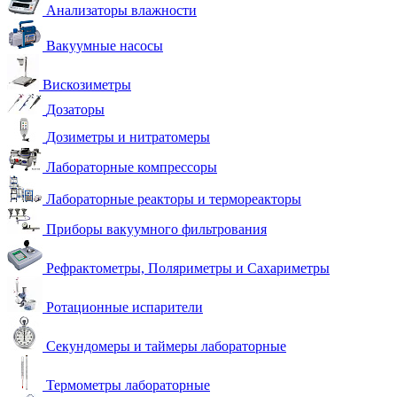
Анализаторы влажности
Вакуумные насосы
Вискозиметры
Дозаторы
Дозиметры и нитратомеры
Лабораторные компрессоры
Лабораторные реакторы и термореакторы
Приборы вакуумного фильтрования
Рефрактометры, Поляриметры и Сахариметры
Ротационные испарители
Секундомеры и таймеры лабораторные
Термометры лабораторные