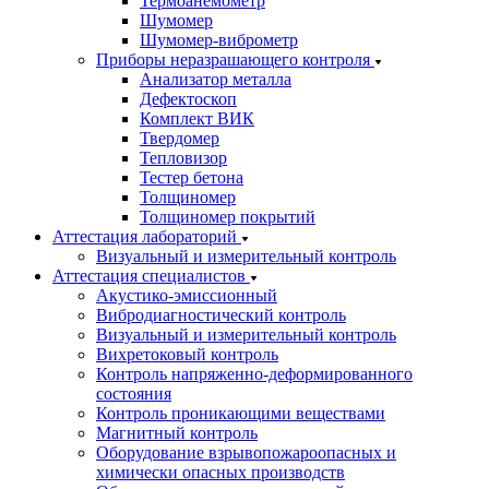
Термоанемометр
Шумомер
Шумомер-виброметр
Приборы неразрашающего контроля
Анализатор металла
Дефектоскоп
Комплект ВИК
Твердомер
Тепловизор
Тестер бетона
Толщиномер
Толщиномер покрытий
Аттестация лабораторий
Визуальный и измерительный контроль
Аттестация специалистов
Акустико-эмиссионный
Вибродиагностический контроль
Визуальный и измерительный контроль
Вихретоковый контроль
Контроль напряженно-деформированного
состояния
Контроль проникающими веществами
Магнитный контроль
Оборудование взрывопожароопасных и
химически опасных производств