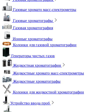
Газовые хромато масс-спектрометры
Газовые хроматографы
Газовая хроматография
Ионные хроматографы
Колонки для газовой хроматографии
Генераторы чистых газов
Жидкостная хроматография
Жидкостные хромато масс-спектрометры
Жидкостные хроматографы
Колонки для жидкостной хроматографии
Устройство ввода проб