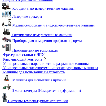
Лазерные маркировщики
Оборудование для контроля геометрии
3D-сканеры
Аксессуары для метрологического оборудования
Видеоизмерительные машины
Координатно-измерительные машины
Лазерные трекеры
Мультисенсорные и видеоизмерительные машины
Оптические измерительные машины
Приборы для измерения профиля и формы
Промышленные томографы
Фрезерные станки с ЧПУ
Разрушающий контроль
Универсальные гидравлические разрывные машины
Универсальные электромеханические разрывные машины
Машины для испытаний на усталость
Машины для испытания пружин