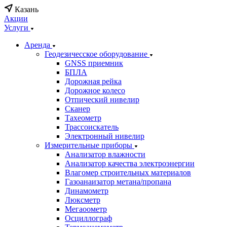
Казань
Акции
Услуги
Аренда
Геодезичесское оборудование
GNSS приемник
БПЛА
Дорожная рейка
Дорожное колесо
Отпический нивелир
Сканер
Тахеометр
Трассоискатель
Электронный нивелир
Измерительные приборы
Анализатор влажности
Анализатор качества электроэнергии
Влагомер строительных материалов
Газоанаизатор метана/пропана
Динамометр
Люксметр
Мегаоометр
Осциллограф