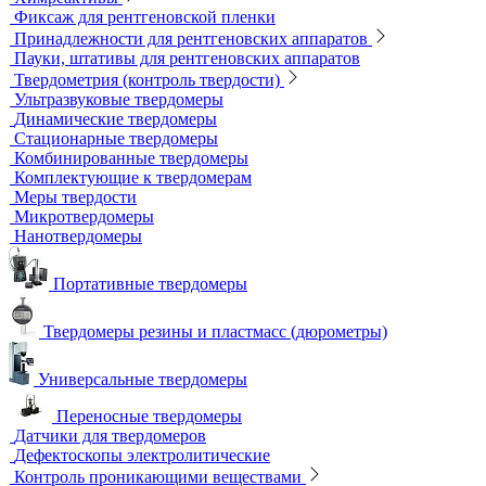
Резаки
Рентгеновская плёнка
Рентгеновские аппараты постоянного действия
Усиливающие экраны
Химреактивы
Фиксаж для рентгеновской пленки
Принадлежности для рентгеновских аппаратов
Пауки, штативы для рентгеновских аппаратов
Твердометрия (контроль твердости)
Ультразвуковые твердомеры
Динамические твердомеры
Стационарные твердомеры
Комбинированные твердомеры
Комплектующие к твердомерам
Меры твердости
Микротвердомеры
Нанотвердомеры
Портативные твердомеры
Твердомеры резины и пластмасс (дюрометры)
Универсальные твердомеры