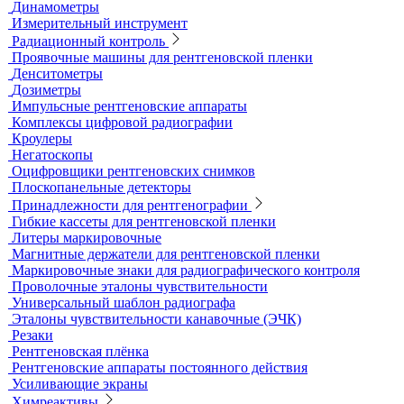
контроля
Рулетки измерительные
Секундомеры
Расходные материалы для визуального и измерительного
контроля
Динамометры
Измерительный инструмент
Радиационный контроль
Проявочные машины для рентгеновской пленки
Денситометры
Дозиметры
Импульсные рентгеновские аппараты
Комплексы цифровой радиографии
Кроулеры
Негатоскопы
Оцифровщики рентгеновских снимков
Плоскопанельные детекторы
Принадлежности для рентгенографии
Гибкие кассеты для рентгеновской пленки
Литеры маркировочные
Магнитные держатели для рентгеновской пленки
Маркировочные знаки для радиографического контроля
Проволочные эталоны чувствительности
Универсальный шаблон радиографа
Эталоны чувствительности канавочные (ЭЧК)