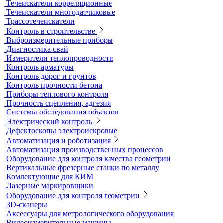
Контроль герметичности
Вакуумные рамки
Вакуумные установки
Портативные гелиевые течеискатели
Течеискатели акустические
Течеискатели корреляционные
Течеискатели многодатчиковые
Трассотечеискатели
Контроль в строительстве
Виброизмерительные приборы
Диагностика свай
Измерители теплопроводности
Контроль арматуры
Контроль дорог и грунтов
Контроль прочности бетона
Приборы теплового контроля
Прочность сцепления, адгезия
Системы обследования объектов
Электрический контроль
Дефектоскопы электроискровые
Автоматизация и роботизация
Автоматизация производственных процессов
Оборудование для контроля качества геометрии
Вертикальные фрезерные станки по металлу
Комлектующие для КИМ