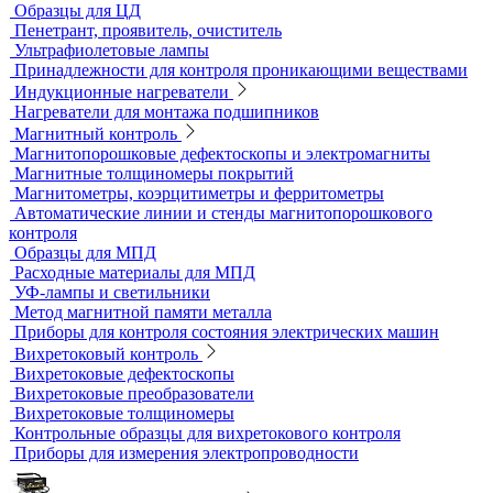
Переносные твердомеры
Датчики для твердомеров
Дефектоскопы электролитические
Контроль проникающими веществами
Образцы для ЦД
Пенетрант, проявитель, очиститель
Ультрафиолетовые лампы
Принадлежности для контроля проникающими веществами
Индукционные нагреватели
Нагреватели для монтажа подшипников
Магнитный контроль
Магнитопорошковые дефектоскопы и электромагниты
Магнитные толщиномеры покрытий
Магнитометры, коэрцитиметры и ферритометры
Автоматические линии и стенды магнитопорошкового
контроля
Образцы для МПД
Расходные материалы для МПД
УФ-лампы и светильники
Метод магнитной памяти металла
Приборы для контроля состояния электрических машин
Вихретоковый контроль
Вихретоковые дефектоскопы
Вихретоковые преобразователи