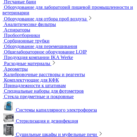
Тест-комплекты
Нагревательные устройства
Колбонагреватели
Нагревательные плиты
Песчаные бани
Оборудование для лабораторий пищевой промышленности и
ветеринарии
Оборудование для отбора проб воздуха
Аналитичесике фильтры
Аспираторы
Пробоотборники
Сорбционные трубки
Оборудование для перемешивания
Общелабораторное оборудование LOIP
Продукция компании IKA Werke
Расходные материалы
Ареометры
Калибровочные расстворы и реагенты
Комплектующие для КФК
Принадлежности к штативам
Специальные наборы для фотометров
Стекла предметные и покровные
Системы капиллярного электрофореза