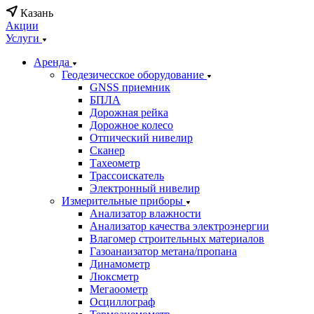
Казань
Акции
Услуги
Аренда
Геодезичесское оборудование
GNSS приемник
БПЛА
Дорожная рейка
Дорожное колесо
Отпический нивелир
Сканер
Тахеометр
Трассоискатель
Электронный нивелир
Измерительные приборы
Анализатор влажности
Анализатор качества электроэнергии
Влагомер строительных материалов
Газоанаизатор метана/пропана
Динамометр
Люксметр
Мегаоометр
Осциллограф