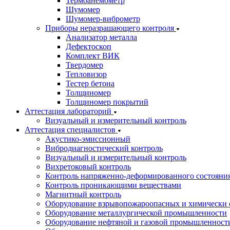
Термоанемометр
Шумомер
Шумомер-виброметр
Приборы неразрашающего контроля
Анализатор металла
Дефектоскоп
Комплект ВИК
Твердомер
Тепловизор
Тестер бетона
Толщиномер
Толщиномер покрытий
Аттестация лабораторий
Визуальный и измерительный контроль
Аттестация специалистов
Акустико-эмиссионный
Вибродиагностический контроль
Визуальный и измерительный контроль
Вихретоковый контроль
Контроль напряженно-деформированного состояни
Контроль проникающими веществами
Магнитный контроль
Оборудование взрывопожароопасных и химически 
Оборудование металлургической промышленности
Оборудование нефтяной и газовой промышленност