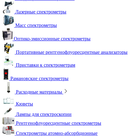
Лазерные спектрометры
Масс спектрометры
Оптико-эмиссионные спектрометры
Портативные рентгенофлуоресцентные анализаторы
Приставки к спектрометрам
Рамановские спектрометры
Расходные материалы
Кюветы
Лампы для спектроскопии
Рентгенофлуоресцентные спектрометры
Спектрометры атомно-абсорбционные