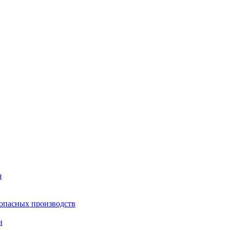
я
опасных производств
и