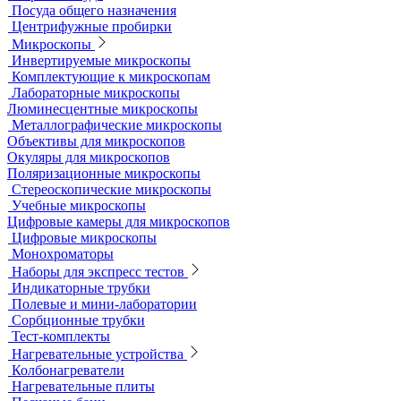
Мельницы лабораторные
Оборудование для дробления и измельчения
Жидкостные термостаты и криостаты
Лабораторная посуда
Воронки делительные
Колбы
Мерная посуда
Посуда общего назначения
Центрифужные пробирки
Микроскопы
Инвертируемые микроскопы
Комплектующие к микроскопам
Лабораторные микроскопы
Люминесцентные микроскопы
Металлографические микроскопы
Объективы для микроскопов
Окуляры для микроскопов
Поляризационные микроскопы
Стереоскопические микроскопы
Учебные микроскопы
Цифровые камеры для микроскопов
Цифровые микроскопы
Монохроматоры
Наборы для экспресс тестов