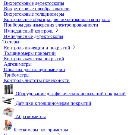
контроля
Образцы для МПД
Расходные материалы для МПД
УФ-лампы и светильники
Метод магнитной памяти металла
Приборы для контроля состояния электрических машин
Вихретоковый контроль
Вихретоковые дефектоскопы
Вихретоковые преобразователи
Вихретоковые толщиномеры
Контрольные образцы для вихретокового контроля
Приборы для измерения электропроводности
Импедансный контроль
Импедансные дефектоскопы
Тестеры
Контроль изоляции и покрытий
Толщиномеры покрытий
Контроль качества покрытий
Адгезиметры
Образцы для толщинометрии
Трибометры
Контроль чистоты поверхности
Оборудование для физических испытаний покрытий