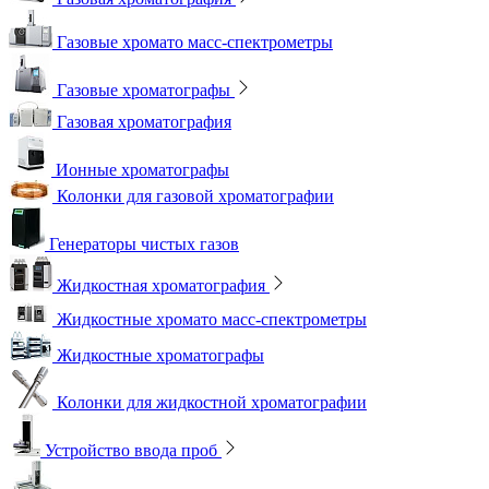
Газовые хромато масс-спектрометры
Газовые хроматографы
Газовая хроматография
Ионные хроматографы
Колонки для газовой хроматографии
Генераторы чистых газов
Жидкостная хроматография
Жидкостные хромато масс-спектрометры
Жидкостные хроматографы
Колонки для жидкостной хроматографии
Устройство ввода проб