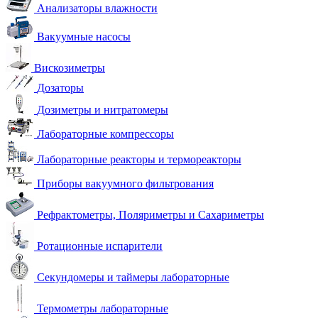
Анализаторы влажности
Вакуумные насосы
Вискозиметры
Дозаторы
Дозиметры и нитратомеры
Лабораторные компрессоры
Лабораторные реакторы и термореакторы
Приборы вакуумного фильтрования
Рефрактометры, Поляриметры и Сахариметры
Ротационные испарители
Секундомеры и таймеры лабораторные
Термометры лабораторные