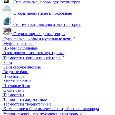
Продукция компании IKA Werke
Расходные материалы
Ареометры
Калибровочные расстворы и реагенты
Комплектующие для КФК
Принадлежности к штативам
Специальные наборы для фотометров
Стекла предметные и покровные
Системы капиллярного электрофореза
Стерилизация и дезинфекция
Сушильные шкафы и муфельные печи
Муфельные печи
Шкафы сушильные
Электропечи низкотемпературные
Термостаты, бани и инкубаторы
Бани
Бани серологические
Водяные бани
Инкубаторы
Масляные бани