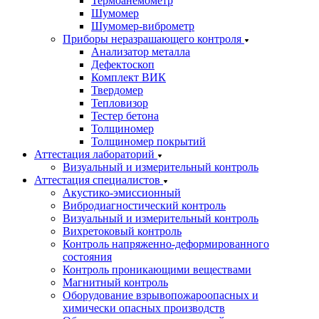
Термоанемометр
Шумомер
Шумомер-виброметр
Приборы неразрашающего контроля
Анализатор металла
Дефектоскоп
Комплект ВИК
Твердомер
Тепловизор
Тестер бетона
Толщиномер
Толщиномер покрытий
Аттестация лабораторий
Визуальный и измерительный контроль
Аттестация специалистов
Акустико-эмиссионный
Вибродиагностический контроль
Визуальный и измерительный контроль
Вихретоковый контроль
Контроль напряженно-деформированного
состояния
Контроль проникающими веществами
Магнитный контроль
Оборудование взрывопожароопасных и
химически опасных производств