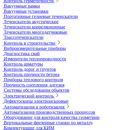
Датчики к толщиномерам покрытий
Абразиометры
Блескомеры, колориметры
Контроль герметичности
Вакуумные рамки
Вакуумные установки
Портативные гелиевые течеискатели
Течеискатели акустические
Течеискатели корреляционные
Течеискатели многодатчиковые
Трассотечеискатели
Контроль в строительстве
Виброизмерительные приборы
Диагностика свай
Измерители теплопроводности
Контроль арматуры
Контроль дорог и грунтов
Контроль прочности бетона
Приборы теплового контроля
Прочность сцепления, адгезия
Системы обследования объектов