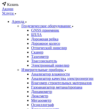
Казань
Акции
Услуги
Аренда
Геодезичесское оборудование
GNSS приемник
БПЛА
Дорожная рейка
Дорожное колесо
Отпический нивелир
Сканер
Тахеометр
Трассоискатель
Электронный нивелир
Измерительные приборы
Анализатор влажности
Анализатор качества электроэнергии
Влагомер строительных материалов
Газоанаизатор метана/пропана
Динамометр
Люксметр
Мегаоометр
Осциллограф