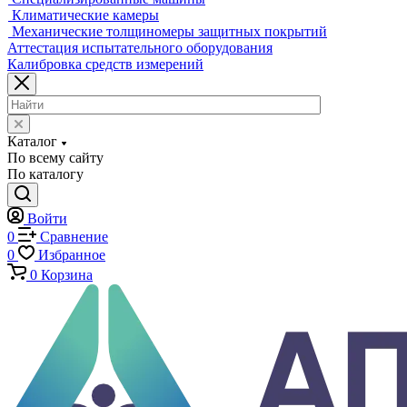
Экстензометры (Измерители деформации)
Системы температурных испытаний
Машины на кручение
Машины на изгиб
Копры маятниковые
Оснастка и приспособления для испытаний
Испытательные прессы
Специализированные машины
Климатические камеры
Механические толщиномеры защитных покрытий
Аттестация испытательного оборудования
Калибровка средств измерений
Каталог
По всему сайту
По каталогу
Войти
0
Сравнение
0
Избранное
0
Корзина