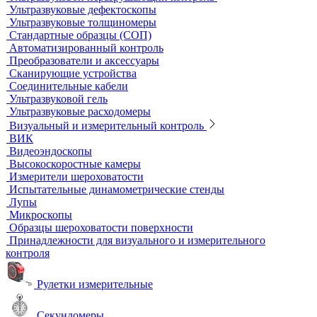
Песчаные бани
Сухие бани
Термостаты
Термостаты жидкостные
Термостаты твердотельные
Химическое и биохимическое потребление кислорода
Ультразвуковой неразрушающий контроль
Ультразвуковые дефектоскопы
Ультразвуковые толщиномеры
Стандартные образцы (СОП)
Автоматизированный контроль
Преобразователи и аксессуары
Сканирующие устройства
Соединительные кабели
Ультразвуковой гель
Ультразвуковые расходомеры
Визуальный и измерительный контроль
ВИК
Видеоэндоскопы
Высокоскоростные камеры
Измерители шероховатости
Испытательные динамометрические стенды
Лупы
Микроскопы