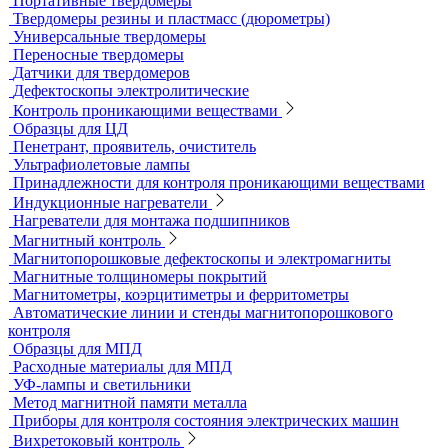
Стационарные твердомеры
Комбинированные твердомеры
Комплектующие к твердомерам
Меры твердости
Микротвердомеры
Нанотвердомеры
Портативные твердомеры
Твердомеры резины и пластмасс (дюрометры)
Универсальные твердомеры
Переносные твердомеры
Датчики для твердомеров
Дефектоскопы электролитические
Контроль проникающими веществами
Образцы для ЦД
Пенетрант, проявитель, очиститель
Ультрафиолетовые лампы
Принадлежности для контроля проникающими веществами
Индукционные нагреватели
Нагреватели для монтажа подшипников
Магнитный контроль
Магнитопорошковые дефектоскопы и электромагниты
Магнитные толщиномеры покрытий
Магнитометры, коэрцитиметры и ферритометры
Автоматические линии и стенды магнитопорошкового