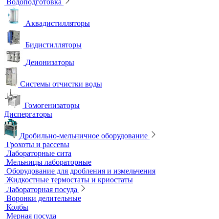
Промышленные электроды
Перемешивающие устройства
Верхнеприводные мешалки
Магнитные мешалки
Центрифуги
Шейкеры и Встряхиватели (вортексы)
Экстракторы
Водоподготовка
Аквадистилляторы
Бидистилляторы
Деионизаторы
Системы отчистки воды
Гомогенизаторы
Диспергаторы
Дробильно-мельничное оборудование
Грохоты и рассевы
Лабораторные сита