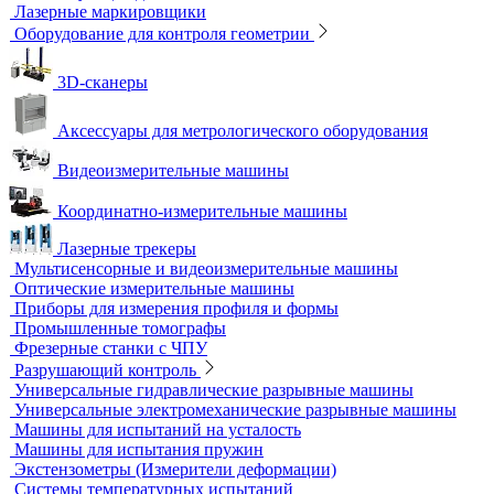
Контроль арматуры
Контроль дорог и грунтов
Контроль прочности бетона
Приборы теплового контроля
Прочность сцепления, адгезия
Системы обследования объектов
Электрический контроль
Дефектоскопы электроискровые
Автоматизация и роботизация
Автоматизация производственных процессов
Оборудование для контроля качества геометрии
Вертикальные фрезерные станки по металлу
Комлектующие для КИМ
Лазерные маркировщики
Оборудование для контроля геометрии
3D-сканеры
Аксессуары для метрологического оборудования
Видеоизмерительные машины
Координатно-измерительные машины