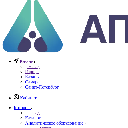
Телефоны
+7 (812) 640-40-13
По всем вопросам
8 800 777 20 78
Отдел неразрушающего контроля
+7 965 786 38 77
Отдел контрольно измерительных приборов
Заказать звонок
0
0
0