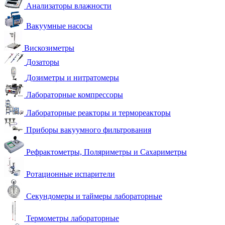
Анализаторы влажности
Вакуумные насосы
Вискозиметры
Дозаторы
Дозиметры и нитратомеры
Лабораторные компрессоры
Лабораторные реакторы и термореакторы
Приборы вакуумного фильтрования
Рефрактометры, Поляриметры и Сахариметры
Ротационные испарители
Секундомеры и таймеры лабораторные
Термометры лабораторные