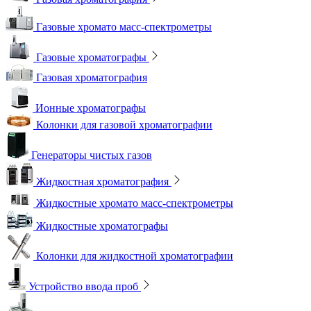
Газовые хромато масс-спектрометры
Газовые хроматографы
Газовая хроматография
Ионные хроматографы
Колонки для газовой хроматографии
Генераторы чистых газов
Жидкостная хроматография
Жидкостные хромато масс-спектрометры
Жидкостные хроматографы
Колонки для жидкостной хроматографии
Устройство ввода проб