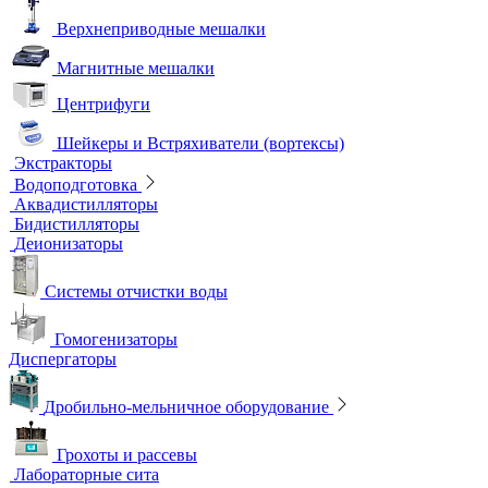
Лабораторные электроды
Мультипараметровые приборы
ОВП-метры
Оксиметры
Промышленные электроды
Перемешивающие устройства
Верхнеприводные мешалки
Магнитные мешалки
Центрифуги
Шейкеры и Встряхиватели (вортексы)
Экстракторы
Водоподготовка
Аквадистилляторы
Бидистилляторы