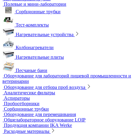
Лабораторные микроскопы
Люминесцентные микроскопы
Металлографические микроскопы
Объективы для микроскопов
Окуляры для микроскопов
Поляризационные микроскопы
Стереоскопические микроскопы
Учебные микроскопы
Цифровые камеры для микроскопов
Цифровые микроскопы
Монохроматоры
Наборы для экспресс тестов
Индикаторные трубки
Полевые и мини-лаборатории
Сорбционные трубки
Тест-комплекты
Нагревательные устройства
Колбонагреватели
Нагревательные плиты