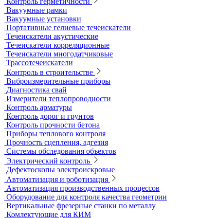
Толщиномеры покрытий
Контроль качества покрытий
Адгезиметры
Образцы для толщинометрии
Трибометры
Контроль чистоты поверхности
Оборудование для физических испытаний покрытий
Датчики к толщиномерам покрытий
Абразиометры
Блескомеры, колориметры
Контроль герметичности
Вакуумные рамки
Вакуумные установки
Портативные гелиевые течеискатели
Течеискатели акустические
Течеискатели корреляционные
Течеискатели многодатчиковые
Трассотечеискатели
Контроль в строительстве
Виброизмерительные приборы
Диагностика свай
Измерители теплопроводности