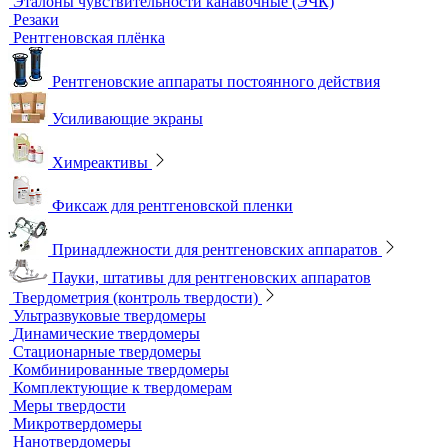
Импульсные рентгеновские аппараты
Комплексы цифровой радиографии
Кроулеры
Негатоскопы
Оцифровщики рентгеновских снимков
Плоскопанельные детекторы
Принадлежности для рентгенографии
Гибкие кассеты для рентгеновской пленки
Литеры маркировочные
Магнитные держатели для рентгеновской пленки
Маркировочные знаки для радиографического контроля
Проволочные эталоны чувствительности
Универсальный шаблон радиографа
Эталоны чувствительности канавочные (ЭЧК)
Резаки
Рентгеновская плёнка
Рентгеновские аппараты постоянного действия
Усиливающие экраны
Химреактивы
Фиксаж для рентгеновской пленки