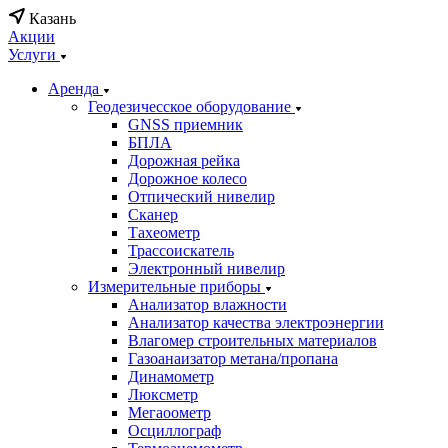
Казань
Акции
Услуги
Аренда
Геодезичесское оборудование
GNSS приемник
БПЛА
Дорожная рейка
Дорожное колесо
Отпический нивелир
Сканер
Тахеометр
Трассоискатель
Электронный нивелир
Измерительные приборы
Анализатор влажности
Анализатор качества электроэнергии
Влагомер строительных материалов
Газоанаизатор метана/пропана
Динамометр
Люксметр
Мегаоометр
Осциллограф