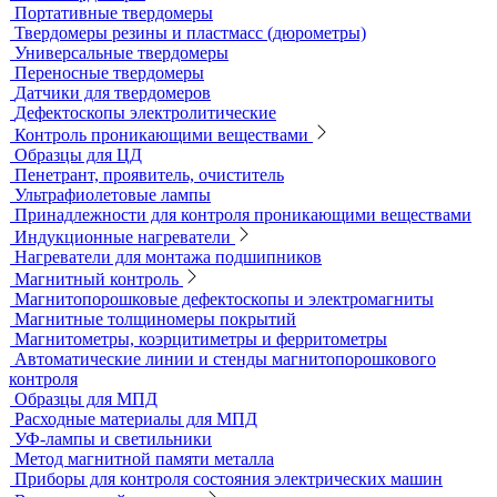
Принадлежности для рентгеновских аппаратов
Пауки, штативы для рентгеновских аппаратов
Твердометрия (контроль твердости)
Ультразвуковые твердомеры
Динамические твердомеры
Стационарные твердомеры
Комбинированные твердомеры
Комплектующие к твердомерам
Меры твердости
Микротвердомеры
Нанотвердомеры
Портативные твердомеры
Твердомеры резины и пластмасс (дюрометры)
Универсальные твердомеры
Переносные твердомеры
Датчики для твердомеров
Дефектоскопы электролитические
Контроль проникающими веществами
Образцы для ЦД
Пенетрант, проявитель, очиститель
Ультрафиолетовые лампы
Принадлежности для контроля проникающими веществами