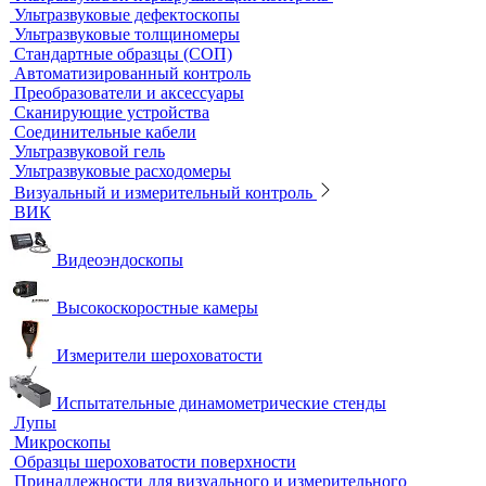
Термостаты, бани и инкубаторы
Бани
Бани серологические
Водяные бани
Инкубаторы
Масляные бани
Песчаные бани
Сухие бани
Термостаты
Термостаты жидкостные
Термостаты твердотельные
Химическое и биохимическое потребление кислорода
Ультразвуковой неразрушающий контроль
Ультразвуковые дефектоскопы
Ультразвуковые толщиномеры
Стандартные образцы (СОП)
Автоматизированный контроль
Преобразователи и аксессуары
Сканирующие устройства
Соединительные кабели
Ультразвуковой гель
Ультразвуковые расходомеры
Визуальный и измерительный контроль
ВИК