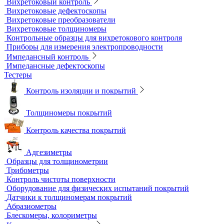
Индукционные нагреватели
Нагреватели для монтажа подшипников
Магнитный контроль
Магнитопорошковые дефектоскопы и электромагниты
Магнитные толщиномеры покрытий
Магнитометры, коэрцитиметры и ферритометры
Автоматические линии и стенды магнитопорошкового
контроля
Образцы для МПД
Расходные материалы для МПД
УФ-лампы и светильники
Метод магнитной памяти металла
Приборы для контроля состояния электрических машин
Вихретоковый контроль
Вихретоковые дефектоскопы
Вихретоковые преобразователи
Вихретоковые толщиномеры
Контрольные образцы для вихретокового контроля
Приборы для измерения электропроводности
Импедансный контроль
Импедансные дефектоскопы
Тестеры
Контроль изоляции и покрытий