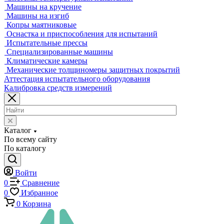
Лазерные трекеры
Мультисенсорные и видеоизмерительные машины
Оптические измерительные машины
Приборы для измерения профиля и формы
Промышленные томографы
Фрезерные станки с ЧПУ
Разрушающий контроль
Универсальные гидравлические разрывные машины
Универсальные электромеханические разрывные машины
Машины для испытаний на усталость
Машины для испытания пружин
Экстензометры (Измерители деформации)
Системы температурных испытаний
Машины на кручение
Машины на изгиб
Копры маятниковые
Оснастка и приспособления для испытаний
Испытательные прессы
Специализированные машины
Климатические камеры
Механические толщиномеры защитных покрытий
Аттестация испытательного оборудования
Калибровка средств измерений