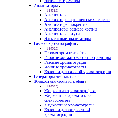
Лазерные спектрометры
Масс спектрометры
Оптико-эмиссионные спектрометры
Портативные
рентгенофлуоресцентные анализаторы
Приставки к спектрометрам
Рамановские спектрометры
Расходные материалы
Рентгенофлуоресцентные
спектрометры
Спектрометры атомно-абсорбционные
Спектрофлуориметры
ЭПР спектрометры
ЯМР-спектрометры
Анализаторы
Назад
Анализаторы
Анализаторы органических веществ
Анализаторы покрытий
Анализаторы размера частиц
Анализаторы ртути
Элементные анализаторы
Газовая хроматография
Назад
Газовая хроматография