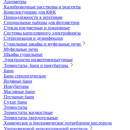
Песчаные бани
Оборудование для лабораторий пищевой промышленности и
ветеринарии
Оборудование для отбора проб воздуха
Аналитичесике фильтры
Аспираторы
Пробоотборники
Сорбционные трубки
Оборудование для перемешивания
Общелабораторное оборудование LOIP
Продукция компании IKA Werke
Расходные материалы
Ареометры
Калибровочные расстворы и реагенты
Комплектующие для КФК
Принадлежности к штативам
Специальные наборы для фотометров
Стекла предметные и покровные
Системы капиллярного электрофореза
Стерилизация и дезинфекция
Сушильные шкафы и муфельные печи
Муфельные печи
Шкафы сушильные
Электропечи низкотемпературные