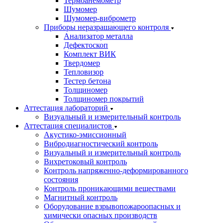
Термоанемометр
Шумомер
Шумомер-виброметр
Приборы неразрашающего контроля
Анализатор металла
Дефектоскоп
Комплект ВИК
Твердомер
Тепловизор
Тестер бетона
Толщиномер
Толщиномер покрытий
Аттестация лабораторий
Визуальный и измерительный контроль
Аттестация специалистов
Акустико-эмиссионный
Вибродиагностический контроль
Визуальный и измерительный контроль
Вихретоковый контроль
Контроль напряженно-деформированного
состояния
Контроль проникающими веществами
Магнитный контроль
Оборудование взрывопожароопасных и
химически опасных производств