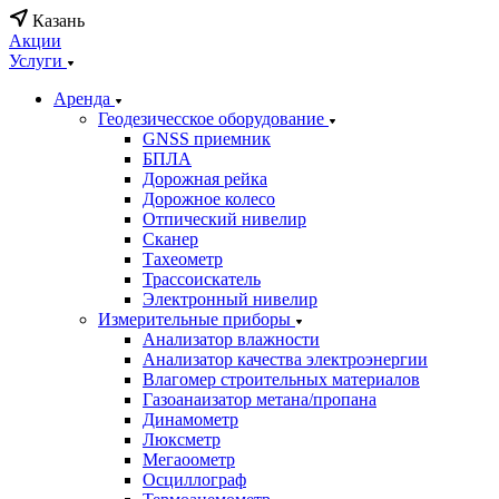
Казань
Акции
Услуги
Аренда
Геодезичесское оборудование
GNSS приемник
БПЛА
Дорожная рейка
Дорожное колесо
Отпический нивелир
Сканер
Тахеометр
Трассоискатель
Электронный нивелир
Измерительные приборы
Анализатор влажности
Анализатор качества электроэнергии
Влагомер строительных материалов
Газоанаизатор метана/пропана
Динамометр
Люксметр
Мегаоометр
Осциллограф