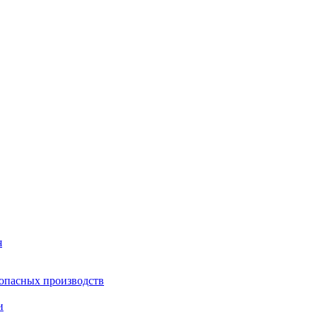
я
опасных производств
и