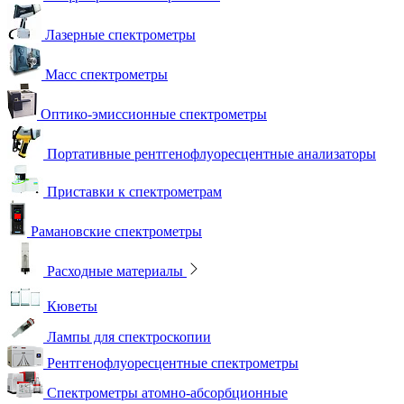
Лазерные спектрометры
Масс спектрометры
Оптико-эмиссионные спектрометры
Портативные рентгенофлуоресцентные анализаторы
Приставки к спектрометрам
Рамановские спектрометры
Расходные материалы
Кюветы
Лампы для спектроскопии
Рентгенофлуоресцентные спектрометры
Спектрометры атомно-абсорбционные