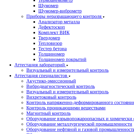
Термоанемометр
Шумомер
Шумомер-виброметр
Приборы неразрашающего контроля
Анализатор металла
Дефектоскоп
Комплект ВИК
Твердомер
Тепловизор
Тестер бетона
Толщиномер
Толщиномер покрытий
Аттестация лабораторий
Визуальный и измерительный контроль
Аттестация специалистов
Акустико-эмиссионный
Вибродиагностический контроль
Визуальный и измерительный контроль
Вихретоковый контроль
Контроль напряженно-деформированного состояни
Контроль проникающими веществами
Магнитный контроль
Оборудование взрывопожароопасных и химически 
Оборудование металлургической промышленности
Оборудование нефтяной и газовой промышленност