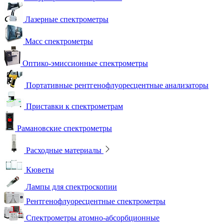
Лазерные спектрометры
Масс спектрометры
Оптико-эмиссионные спектрометры
Портативные рентгенофлуоресцентные анализаторы
Приставки к спектрометрам
Рамановские спектрометры
Расходные материалы
Кюветы
Лампы для спектроскопии
Рентгенофлуоресцентные спектрометры
Спектрометры атомно-абсорбционные