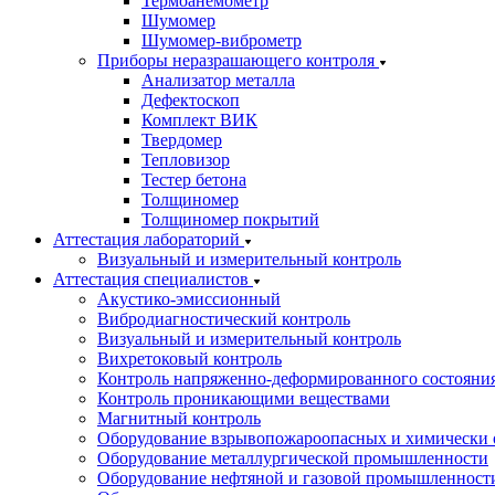
Термоанемометр
Шумомер
Шумомер-виброметр
Приборы неразрашающего контроля
Анализатор металла
Дефектоскоп
Комплект ВИК
Твердомер
Тепловизор
Тестер бетона
Толщиномер
Толщиномер покрытий
Аттестация лабораторий
Визуальный и измерительный контроль
Аттестация специалистов
Акустико-эмиссионный
Вибродиагностический контроль
Визуальный и измерительный контроль
Вихретоковый контроль
Контроль напряженно-деформированного состояни
Контроль проникающими веществами
Магнитный контроль
Оборудование взрывопожароопасных и химически 
Оборудование металлургической промышленности
Оборудование нефтяной и газовой промышленност