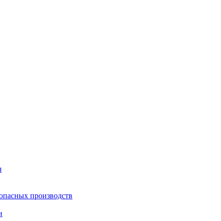
я
опасных производств
и