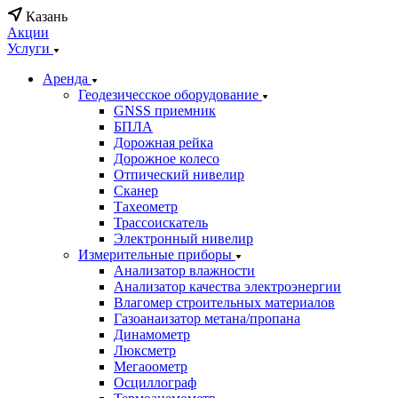
Казань
Акции
Услуги
Аренда
Геодезичесское оборудование
GNSS приемник
БПЛА
Дорожная рейка
Дорожное колесо
Отпический нивелир
Сканер
Тахеометр
Трассоискатель
Электронный нивелир
Измерительные приборы
Анализатор влажности
Анализатор качества электроэнергии
Влагомер строительных материалов
Газоанаизатор метана/пропана
Динамометр
Люксметр
Мегаоометр
Осциллограф