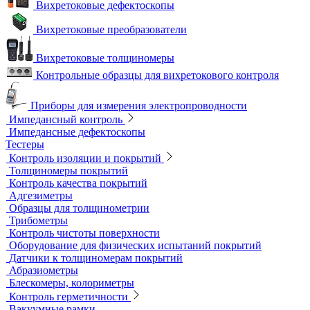
Магнитные толщиномеры покрытий
Магнитометры, коэрцитиметры и ферритометры
Автоматические линии и стенды магнитопорошкового
контроля
Образцы для МПД
Расходные материалы для МПД
УФ-лампы и светильники
Метод магнитной памяти металла
Приборы для контроля состояния электрических машин
Вихретоковый контроль
Вихретоковые дефектоскопы
Вихретоковые преобразователи
Вихретоковые толщиномеры
Контрольные образцы для вихретокового контроля
Приборы для измерения электропроводности
Импедансный контроль
Импедансные дефектоскопы
Тестеры