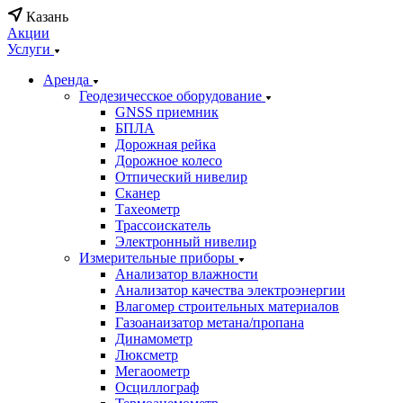
Казань
Акции
Услуги
Аренда
Геодезичесское оборудование
GNSS приемник
БПЛА
Дорожная рейка
Дорожное колесо
Отпический нивелир
Сканер
Тахеометр
Трассоискатель
Электронный нивелир
Измерительные приборы
Анализатор влажности
Анализатор качества электроэнергии
Влагомер строительных материалов
Газоанаизатор метана/пропана
Динамометр
Люксметр
Мегаоометр
Осциллограф