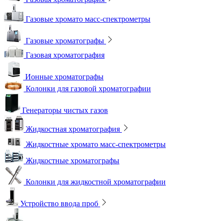
Газовые хромато масс-спектрометры
Газовые хроматографы
Газовая хроматография
Ионные хроматографы
Колонки для газовой хроматографии
Генераторы чистых газов
Жидкостная хроматография
Жидкостные хромато масс-спектрометры
Жидкостные хроматографы
Колонки для жидкостной хроматографии
Устройство ввода проб