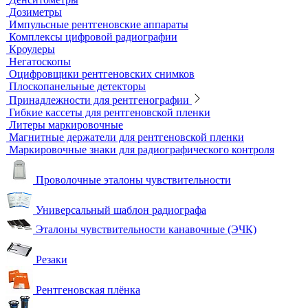
Микроскопы
Образцы шероховатости поверхности
Принадлежности для визуального и измерительного
контроля
Рулетки измерительные
Секундомеры
Расходные материалы для визуального и измерительного
контроля
Динамометры
Измерительный инструмент
Радиационный контроль
Проявочные машины для рентгеновской пленки
Денситометры
Дозиметры
Импульсные рентгеновские аппараты
Комплексы цифровой радиографии
Кроулеры
Негатоскопы
Оцифровщики рентгеновских снимков
Плоскопанельные детекторы
Принадлежности для рентгенографии
Гибкие кассеты для рентгеновской пленки
Литеры маркировочные
Магнитные держатели для рентгеновской пленки
Маркировочные знаки для радиографического контроля