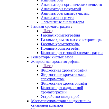
рентгенофлуоресцентные анализаторы
Приставки к спектрометрам
Рамановские спектрометры
Расходные материалы
Рентгенофлуоресцентные
спектрометры
Спектрометры атомно-абсорбционные
Спектрофлуориметры
ЭПР спектрометры
ЯМР-спектрометры
Анализаторы
Назад
Анализаторы
Анализаторы органических веществ
Анализаторы покрытий
Анализаторы размера частиц
Анализаторы ртути
Элементные анализаторы
Газовая хроматография
Назад
Газовая хроматография
Газовые хромато масс-спектрометры
Газовые хроматографы
Ионные хроматографы
Колонки для газовой хроматографии