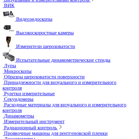
Термостаты твердотельные
Химическое и биохимическое потребление кислорода
Ультразвуковой неразрушающий контроль
Ультразвуковые дефектоскопы
Ультразвуковые толщиномеры
Стандартные образцы (СОП)
Автоматизированный контроль
Преобразователи и аксессуары
Сканирующие устройства
Соединительные кабели
Ультразвуковой гель
Ультразвуковые расходомеры
Визуальный и измерительный контроль
ВИК
Видеоэндоскопы
Высокоскоростные камеры
Измерители шероховатости
Испытательные динамометрические стенды
Лупы