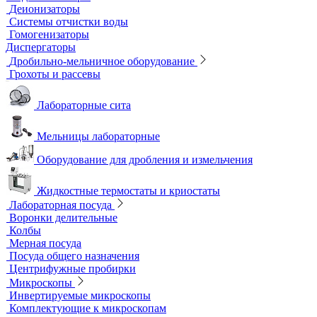
Мультипараметровые приборы
ОВП-метры
Оксиметры
Промышленные электроды
Перемешивающие устройства
Верхнеприводные мешалки
Магнитные мешалки
Центрифуги
Шейкеры и Встряхиватели (вортексы)
Экстракторы
Водоподготовка
Аквадистилляторы
Бидистилляторы
Деионизаторы
Системы отчистки воды
Гомогенизаторы
Диспергаторы
Дробильно-мельничное оборудование
Грохоты и рассевы
Лабораторные сита
Мельницы лабораторные