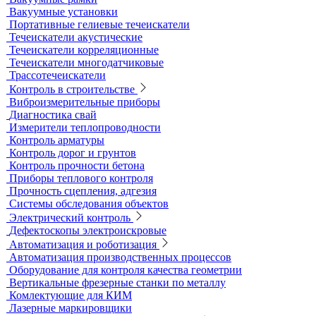
Контроль изоляции и покрытий
Толщиномеры покрытий
Контроль качества покрытий
Адгезиметры
Образцы для толщинометрии
Трибометры
Контроль чистоты поверхности
Оборудование для физических испытаний покрытий
Датчики к толщиномерам покрытий
Абразиометры
Блескомеры, колориметры
Контроль герметичности
Вакуумные рамки
Вакуумные установки
Портативные гелиевые течеискатели
Течеискатели акустические
Течеискатели корреляционные
Течеискатели многодатчиковые
Трассотечеискатели
Контроль в строительстве
Виброизмерительные приборы
Диагностика свай
Измерители теплопроводности
Контроль арматуры
Контроль дорог и грунтов