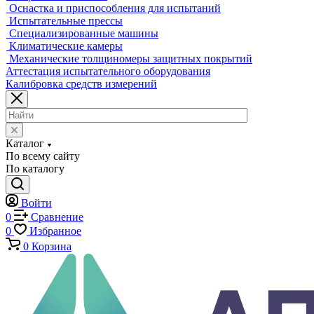
Промышленные томографы
Фрезерные станки с ЧПУ
Разрушающий контроль
Универсальные гидравлические разрывные машины
Универсальные электромеханические разрывные машины
Машины для испытаний на усталость
Машины для испытания пружин
Экстензометры (Измерители деформации)
Системы температурных испытаний
Машины на кручение
Машины на изгиб
Копры маятниковые
Оснастка и приспособления для испытаний
Испытательные прессы
Специализированные машины
Климатические камеры
Механические толщиномеры защитных покрытий
Аттестация испытательного оборудования
Калибровка средств измерений
Каталог