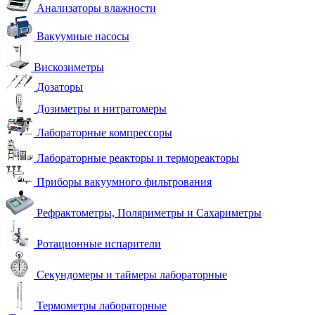
Анализаторы влажности
Вакуумные насосы
Вискозиметры
Дозаторы
Дозиметры и нитратомеры
Лабораторные компрессоры
Лабораторные реакторы и термореакторы
Приборы вакуумного фильтрования
Рефрактометры, Поляриметры и Сахариметры
Ротационные испарители
Секундомеры и таймеры лабораторные
Термометры лабораторные