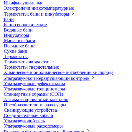
Продукция компании IKA Werke
Расходные материалы
Ареометры
Калибровочные расстворы и реагенты
Комплектующие для КФК
Принадлежности к штативам
Специальные наборы для фотометров
Стекла предметные и покровные
Системы капиллярного электрофореза
Стерилизация и дезинфекция
Сушильные шкафы и муфельные печи
Муфельные печи
Шкафы сушильные
Электропечи низкотемпературные
Термостаты, бани и инкубаторы
Бани
Бани серологические
Водяные бани
Инкубаторы
Масляные бани
Песчаные бани
Сухие бани
Термостаты
Термостаты жидкостные