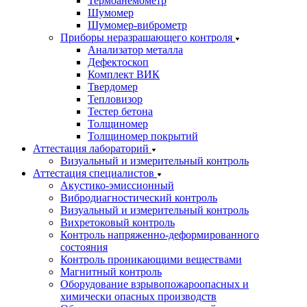
Термоанемометр
Шумомер
Шумомер-виброметр
Приборы неразрашающего контроля
Анализатор металла
Дефектоскоп
Комплект ВИК
Твердомер
Тепловизор
Тестер бетона
Толщиномер
Толщиномер покрытий
Аттестация лабораторий
Визуальный и измерительный контроль
Аттестация специалистов
Акустико-эмиссионный
Вибродиагностический контроль
Визуальный и измерительный контроль
Вихретоковый контроль
Контроль напряженно-деформированного
состояния
Контроль проникающими веществами
Магнитный контроль
Оборудование взрывопожароопасных и
химически опасных производств