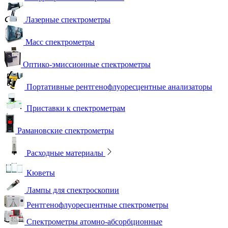
Лазерные спектрометры
Масс спектрометры
Оптико-эмиссионные спектрометры
Портативные рентгенофлуоресцентные анализаторы
Приставки к спектрометрам
Рамановские спектрометры
Расходные материалы
Кюветы
Лампы для спектроскопии
Рентгенофлуоресцентные спектрометры
Спектрометры атомно-абсорбционные