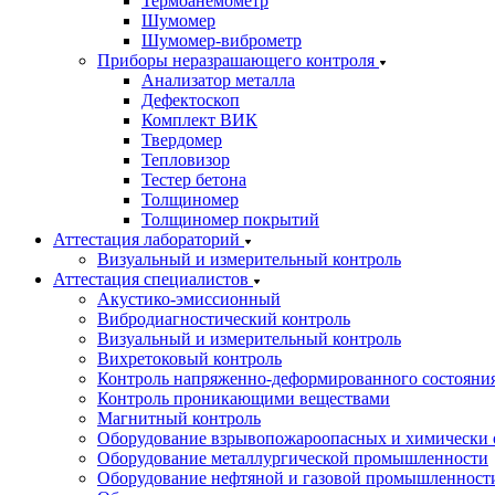
Термоанемометр
Шумомер
Шумомер-виброметр
Приборы неразрашающего контроля
Анализатор металла
Дефектоскоп
Комплект ВИК
Твердомер
Тепловизор
Тестер бетона
Толщиномер
Толщиномер покрытий
Аттестация лабораторий
Визуальный и измерительный контроль
Аттестация специалистов
Акустико-эмиссионный
Вибродиагностический контроль
Визуальный и измерительный контроль
Вихретоковый контроль
Контроль напряженно-деформированного состояни
Контроль проникающими веществами
Магнитный контроль
Оборудование взрывопожароопасных и химически 
Оборудование металлургической промышленности
Оборудование нефтяной и газовой промышленност