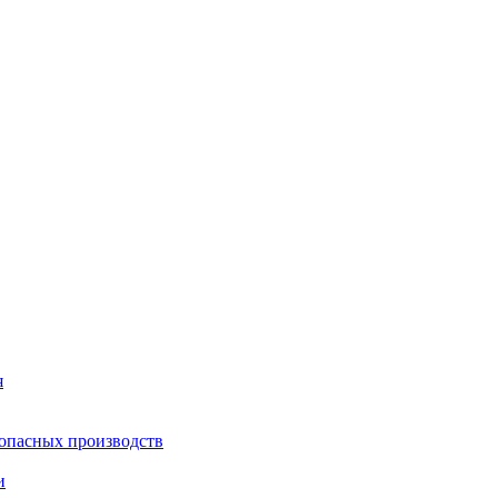
я
опасных производств
и