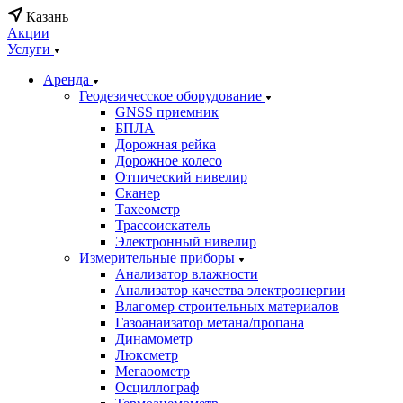
Казань
Акции
Услуги
Аренда
Геодезичесское оборудование
GNSS приемник
БПЛА
Дорожная рейка
Дорожное колесо
Отпический нивелир
Сканер
Тахеометр
Трассоискатель
Электронный нивелир
Измерительные приборы
Анализатор влажности
Анализатор качества электроэнергии
Влагомер строительных материалов
Газоанаизатор метана/пропана
Динамометр
Люксметр
Мегаоометр
Осциллограф