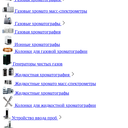
Газовые хромато масс-спектрометры
Газовые хроматографы
Газовая хроматография
Ионные хроматографы
Колонки для газовой хроматографии
Генераторы чистых газов
Жидкостная хроматография
Жидкостные хромато масс-спектрометры
Жидкостные хроматографы
Колонки для жидкостной хроматографии
Устройство ввода проб