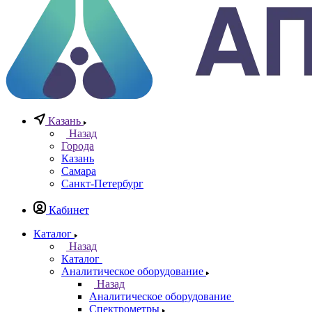
8 800 777 20 78
Отдел неразрушающего контроля
+7 965 786 38 77
Отдел контрольно измерительных приборов
Заказать звонок
0
0
0
Казань
Назад
Города