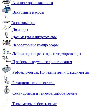
Анализаторы влажности
Вакуумные насосы
Вискозиметры
Дозаторы
Дозиметры и нитратомеры
Лабораторные компрессоры
Лабораторные реакторы и термореакторы
Приборы вакуумного фильтрования
Рефрактометры, Поляриметры и Сахариметры
Ротационные испарители
Секундомеры и таймеры лабораторные
Термометры лабораторные