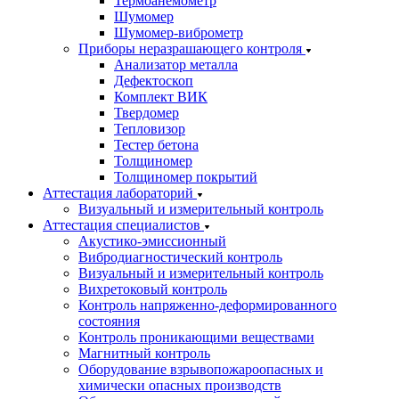
Термоанемометр
Шумомер
Шумомер-виброметр
Приборы неразрашающего контроля
Анализатор металла
Дефектоскоп
Комплект ВИК
Твердомер
Тепловизор
Тестер бетона
Толщиномер
Толщиномер покрытий
Аттестация лабораторий
Визуальный и измерительный контроль
Аттестация специалистов
Акустико-эмиссионный
Вибродиагностический контроль
Визуальный и измерительный контроль
Вихретоковый контроль
Контроль напряженно-деформированного
состояния
Контроль проникающими веществами
Магнитный контроль
Оборудование взрывопожароопасных и
химически опасных производств