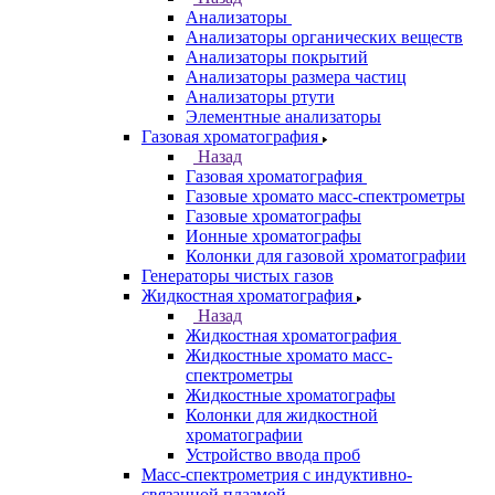
Портативные
рентгенофлуоресцентные анализаторы
Приставки к спектрометрам
Рамановские спектрометры
Расходные материалы
Рентгенофлуоресцентные
спектрометры
Спектрометры атомно-абсорбционные
Спектрофлуориметры
ЭПР спектрометры
ЯМР-спектрометры
Анализаторы
Назад
Анализаторы
Анализаторы органических веществ
Анализаторы покрытий
Анализаторы размера частиц
Анализаторы ртути
Элементные анализаторы
Газовая хроматография
Назад
Газовая хроматография
Газовые хромато масс-спектрометры
Газовые хроматографы
Ионные хроматографы