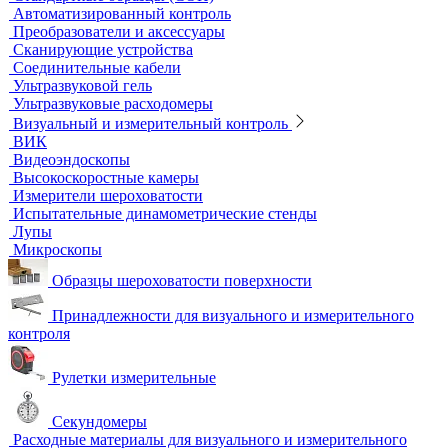
Водяные бани
Инкубаторы
Масляные бани
Песчаные бани
Сухие бани
Термостаты
Термостаты жидкостные
Термостаты твердотельные
Химическое и биохимическое потребление кислорода
Ультразвуковой неразрушающий контроль
Ультразвуковые дефектоскопы
Ультразвуковые толщиномеры
Стандартные образцы (СОП)
Автоматизированный контроль
Преобразователи и аксессуары
Сканирующие устройства
Соединительные кабели
Ультразвуковой гель
Ультразвуковые расходомеры
Визуальный и измерительный контроль
ВИК
Видеоэндоскопы
Высокоскоростные камеры
Измерители шероховатости
Испытательные динамометрические стенды