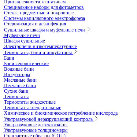
Пробоотборники
Сорбционные трубки
Оборудование для перемешивания
Общелабораторное оборудование LOIP
Продукция компании IKA Werke
Расходные материалы
Ареометры
Калибровочные расстворы и реагенты
Комплектующие для КФК
Принадлежности к штативам
Специальные наборы для фотометров
Стекла предметные и покровные
Системы капиллярного электрофореза
Стерилизация и дезинфекция
Сушильные шкафы и муфельные печи
Муфельные печи
Шкафы сушильные
Электропечи низкотемпературные
Термостаты, бани и инкубаторы
Бани
Бани серологические