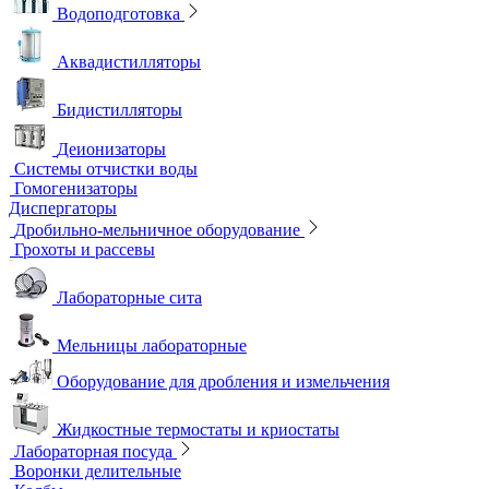
Мультипараметровые приборы
ОВП-метры
Оксиметры
Промышленные электроды
Перемешивающие устройства
Верхнеприводные мешалки
Магнитные мешалки
Центрифуги
Шейкеры и Встряхиватели (вортексы)
Экстракторы
Водоподготовка
Аквадистилляторы
Бидистилляторы
Деионизаторы
Системы отчистки воды
Гомогенизаторы
Диспергаторы
Дробильно-мельничное оборудование