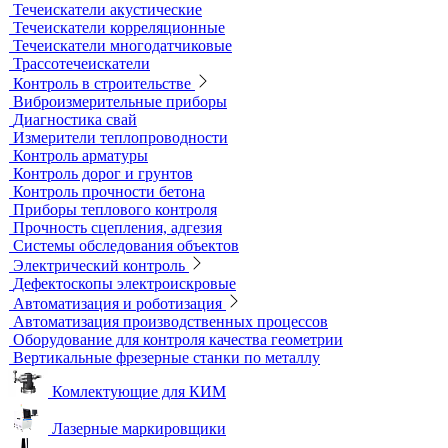
Трибометры
Контроль чистоты поверхности
Оборудование для физических испытаний покрытий
Датчики к толщиномерам покрытий
Абразиометры
Блескомеры, колориметры
Контроль герметичности
Вакуумные рамки
Вакуумные установки
Портативные гелиевые течеискатели
Течеискатели акустические
Течеискатели корреляционные
Течеискатели многодатчиковые
Трассотечеискатели
Контроль в строительстве
Виброизмерительные приборы
Диагностика свай
Измерители теплопроводности
Контроль арматуры
Контроль дорог и грунтов
Контроль прочности бетона
Приборы теплового контроля