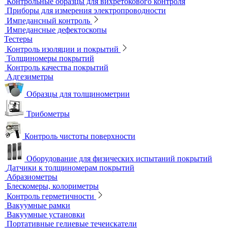
Магнитометры, коэрцитиметры и ферритометры
Автоматические линии и стенды магнитопорошкового
контроля
Образцы для МПД
Расходные материалы для МПД
УФ-лампы и светильники
Метод магнитной памяти металла
Приборы для контроля состояния электрических машин
Вихретоковый контроль
Вихретоковые дефектоскопы
Вихретоковые преобразователи
Вихретоковые толщиномеры
Контрольные образцы для вихретокового контроля
Приборы для измерения электропроводности
Импедансный контроль
Импедансные дефектоскопы
Тестеры
Контроль изоляции и покрытий
Толщиномеры покрытий
Контроль качества покрытий
Адгезиметры
Образцы для толщинометрии