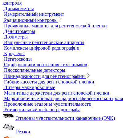
Лупы
Микроскопы
Образцы шероховатости поверхности
Принадлежности для визуального и измерительного
контроля
Рулетки измерительные
Секундомеры
Расходные материалы для визуального и измерительного
контроля
Динамометры
Измерительный инструмент
Радиационный контроль
Проявочные машины для рентгеновской пленки
Денситометры
Дозиметры
Импульсные рентгеновские аппараты
Комплексы цифровой радиографии
Кроулеры
Негатоскопы
Оцифровщики рентгеновских снимков