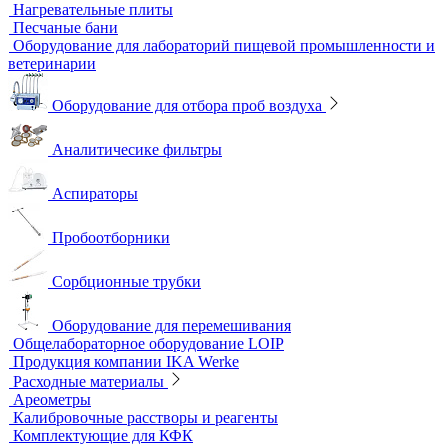
Стереоскопические микроскопы
Учебные микроскопы
Цифровые камеры для микроскопов
Цифровые микроскопы
Монохроматоры
Наборы для экспресс тестов
Индикаторные трубки
Полевые и мини-лаборатории
Сорбционные трубки
Тест-комплекты
Нагревательные устройства
Колбонагреватели
Нагревательные плиты
Песчаные бани
Оборудование для лабораторий пищевой промышленности и
ветеринарии
Оборудование для отбора проб воздуха
Аналитичесике фильтры
Аспираторы