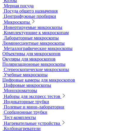
Грохоты и рассевы
Лабораторные сита
Мельницы лабораторные
Оборудование для дробления и измельчения
Жидкостные термостаты и криостаты
Лабораторная посуда
Воронки делительные
Колбы
Мерная посуда
Посуда общего назначения
Центрифужные пробирки
Микроскопы
Инвертируемые микроскопы
Комплектующие к микроскопам
Лабораторные микроскопы
Люминесцентные микроскопы
Металлографические микроскопы
Объективы для микроскопов
Окуляры для микроскопов
Поляризационные микроскопы