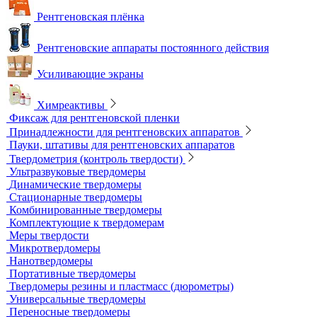
Плоскопанельные детекторы
Принадлежности для рентгенографии
Гибкие кассеты для рентгеновской пленки
Литеры маркировочные
Магнитные держатели для рентгеновской пленки
Маркировочные знаки для радиографического контроля
Проволочные эталоны чувствительности
Универсальный шаблон радиографа
Эталоны чувствительности канавочные (ЭЧК)
Резаки
Рентгеновская плёнка
Рентгеновские аппараты постоянного действия
Усиливающие экраны
Химреактивы
Фиксаж для рентгеновской пленки
Принадлежности для рентгеновских аппаратов
Пауки, штативы для рентгеновских аппаратов