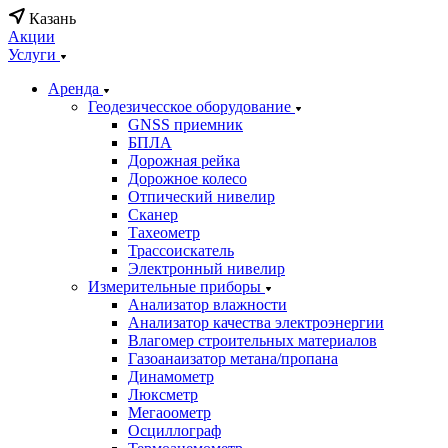
Казань
Акции
Услуги
Аренда
Геодезичесское оборудование
GNSS приемник
БПЛА
Дорожная рейка
Дорожное колесо
Отпический нивелир
Сканер
Тахеометр
Трассоискатель
Электронный нивелир
Измерительные приборы
Анализатор влажности
Анализатор качества электроэнергии
Влагомер строительных материалов
Газоанаизатор метана/пропана
Динамометр
Люксметр
Мегаоометр
Осциллограф