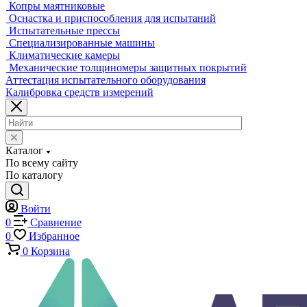
Оптические измерительные машины
Приборы для измерения профиля и формы
Промышленные томографы
Фрезерные станки с ЧПУ
Разрушающий контроль
Универсальные гидравлические разрывные машины
Универсальные электромеханические разрывные машины
Машины для испытаний на усталость
Машины для испытания пружин
Экстензометры (Измерители деформации)
Системы температурных испытаний
Машины на кручение
Машины на изгиб
Копры маятниковые
Оснастка и приспособления для испытаний
Испытательные прессы
Специализированные машины
Климатические камеры
Механические толщиномеры защитных покрытий
Аттестация испытательного оборудования
Калибровка средств измерений
Каталог