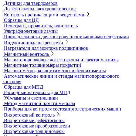
Твердометрия (контроль твердости)
Ультразвуковые твердомеры
Динамические твердомеры
Стационарные твердомеры
Комбинированные твердомеры
Комплектующие к твердомерам
Меры твердости
Микротвердомеры
Нанотвердомеры
Портативные твердомеры
Твердомеры резины и пластмасс (дюрометры)
Универсальные твердомеры
Переносные твердомеры
Датчики для твердомеров
Дефектоскопы электролитические
Контроль проникающими веществами
Образцы для ЦД
Пенетрант, проявитель, очиститель
Ультрафиолетовые лампы
Принадлежности для контроля проникающими веществами
Индукционные нагреватели
Нагреватели для монтажа подшипников
Магнитный контроль
Магнитопорошковые дефектоскопы и электромагниты
Магнитные толщиномеры покрытий