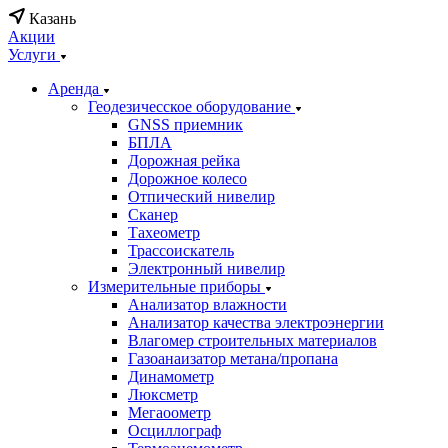
Казань
Акции
Услуги
Аренда
Геодезичесское оборудование
GNSS приемник
БПЛА
Дорожная рейка
Дорожное колесо
Отпический нивелир
Сканер
Тахеометр
Трассоискатель
Электронный нивелир
Измерительные приборы
Анализатор влажности
Анализатор качества электроэнергии
Влагомер строительных материалов
Газоанаизатор метана/пропана
Динамометр
Люксметр
Мегаоометр
Осциллограф