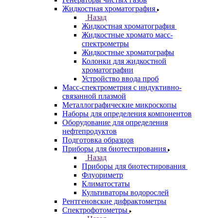
Анализаторы покрытий
Анализаторы размера частиц
Анализаторы ртути
Элементные анализаторы
Газовая хроматография
Назад
Газовая хроматография
Газовые хромато масс-спектрометры
Газовые хроматографы
Ионные хроматографы
Колонки для газовой хроматографии
Генераторы чистых газов
Жидкостная хроматография
Назад
Жидкостная хроматография
Жидкостные хромато масс-
спектрометры
Жидкостные хроматографы
Колонки для жидкостной
хроматографии
Устройство ввода проб
Масс-спектрометрия с индуктивно-
связанной плазмой
Металлографические микроскопы
Наборы для определения компонентов