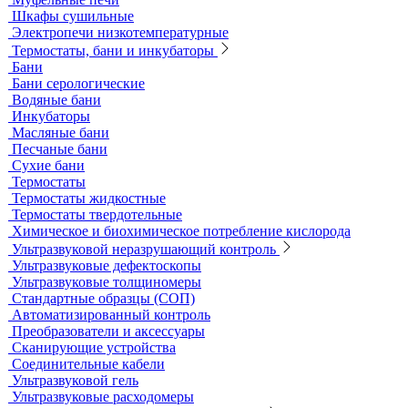
Комплектующие для КФК
Принадлежности к штативам
Специальные наборы для фотометров
Стекла предметные и покровные
Системы капиллярного электрофореза
Стерилизация и дезинфекция
Сушильные шкафы и муфельные печи
Муфельные печи
Шкафы сушильные
Электропечи низкотемпературные
Термостаты, бани и инкубаторы
Бани
Бани серологические
Водяные бани
Инкубаторы
Масляные бани
Песчаные бани
Сухие бани
Термостаты
Термостаты жидкостные