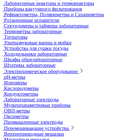
Анализаторы влажности
Вакуумные насосы
Вискозиметры
Дозаторы
Дозиметры и нитратомеры
Лабораторные компрессоры
Лабораторные реакторы и термореакторы
Приборы вакуумного фильтрования
Рефрактометры, Поляриметры и Сахариметры
Ротационные испарители
Секундомеры и таймеры лабораторные
Термометры лабораторные
Титраторы
Ультразвуковые ванны и мойки
Устройства для сушки посуды
Холодильники лабораторные
Шкафы общелабораторные
Штативы лабораторные
Электрохимическое оборудование