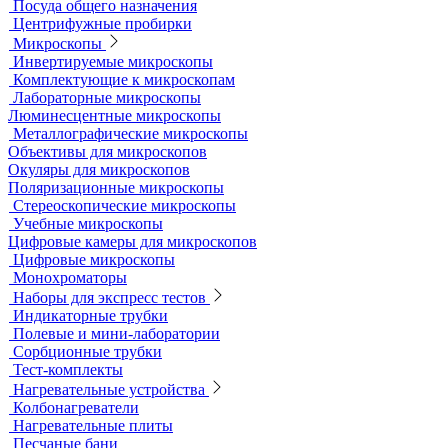
Лабораторные сита
Мельницы лабораторные
Оборудование для дробления и измельчения
Жидкостные термостаты и криостаты
Лабораторная посуда
Воронки делительные
Колбы
Мерная посуда
Посуда общего назначения
Центрифужные пробирки
Микроскопы
Инвертируемые микроскопы
Комплектующие к микроскопам
Лабораторные микроскопы
Люминесцентные микроскопы
Металлографические микроскопы
Объективы для микроскопов
Окуляры для микроскопов
Поляризационные микроскопы
Стереоскопические микроскопы
Учебные микроскопы