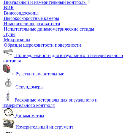
Термостаты твердотельные
Химическое и биохимическое потребление кислорода
Ультразвуковой неразрушающий контроль
Ультразвуковые дефектоскопы
Ультразвуковые толщиномеры
Стандартные образцы (СОП)
Автоматизированный контроль
Преобразователи и аксессуары
Сканирующие устройства
Соединительные кабели
Ультразвуковой гель
Ультразвуковые расходомеры
Визуальный и измерительный контроль
ВИК
Видеоэндоскопы
Высокоскоростные камеры
Измерители шероховатости
Испытательные динамометрические стенды
Лупы
Микроскопы
Образцы шероховатости поверхности
Принадлежности для визуального и измерительного
контроля