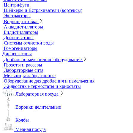
pH-метры
Иономеры
Кислородомеры
Кондуктометры
Лабораторные электроды
Мультипараметровые приборы
ОВП-метры
Оксиметры
Промышленные электроды
Перемешивающие устройства
Верхнеприводные мешалки
Магнитные мешалки
Центрифуги
Шейкеры и Встряхиватели (вортексы)
Экстракторы
Водоподготовка
Аквадистилляторы
Бидистилляторы
Деионизаторы
Системы отчистки воды
Гомогенизаторы
Диспергаторы
Дробильно-мельничное оборудование
Грохоты и рассевы