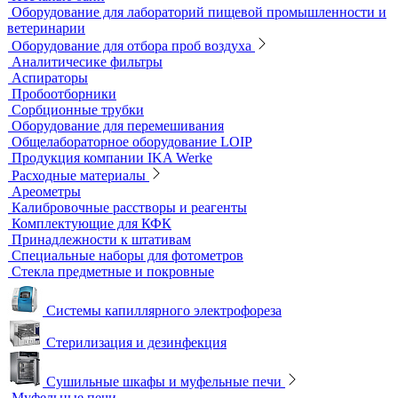
Цифровые камеры для микроскопов
Цифровые микроскопы
Монохроматоры
Наборы для экспресс тестов
Индикаторные трубки
Полевые и мини-лаборатории
Сорбционные трубки
Тест-комплекты
Нагревательные устройства
Колбонагреватели
Нагревательные плиты
Песчаные бани
Оборудование для лабораторий пищевой промышленности и
ветеринарии
Оборудование для отбора проб воздуха
Аналитичесике фильтры
Аспираторы
Пробоотборники
Сорбционные трубки
Оборудование для перемешивания
Общелабораторное оборудование LOIP
Продукция компании IKA Werke
Расходные материалы
Ареометры
Калибровочные расстворы и реагенты