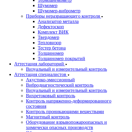
Термоанемометр
Шумомер
Шумомер-виброметр
Приборы неразрашающего контроля
Анализатор металла
Дефектоскоп
Комплект ВИК
Твердомер
Тепловизор
Тестер бетона
Толщиномер
Толщиномер покрытий
Аттестация лабораторий
Визуальный и измерительный контроль
Аттестация специалистов
Акустико-эмиссионный
Вибродиагностический контроль
Визуальный и измерительный контроль
Вихретоковый контроль
Контроль напряженно-деформированного
состояния
Контроль проникающими веществами
Магнитный контроль
Оборудование взрывопожароопасных и
химически опасных производств