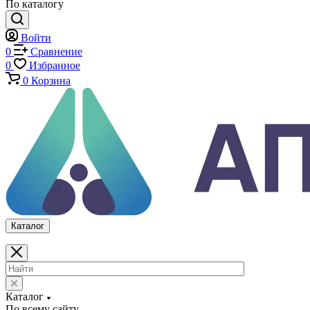
Испытательные прессы
Специализированные машины
Климатические камеры
Механические толщиномеры защитных покрытий
Аттестация испытательного оборудования
Калибровка средств измерений
Каталог
По всему сайту
По каталогу
Войти
0
Сравнение
0
Избранное
0
Корзина