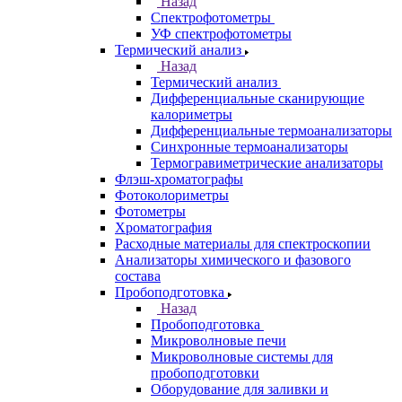
Оборудование для определения
нефтепродуктов
Подготовка образцов
Приборы для биотестирования
Назад
Приборы для биотестирования
Флуориметр
Климатостаты
Культиваторы водорослей
Рентгеновские дифрактометры
Спектрофотометры
Назад
Спектрофотометры
УФ спектрофотометры
Термический анализ
Назад
Термический анализ
Дифференциальные сканирующие
калориметры
Дифференциальные термоанализаторы
Синхронные термоанализаторы
Термогравиметрические анализаторы
Флэш-хроматографы
Фотоколориметры