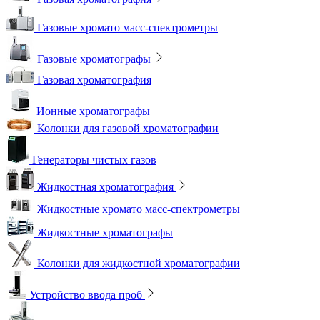
Газовые хромато масс-спектрометры
Газовые хроматографы
Газовая хроматография
Ионные хроматографы
Колонки для газовой хроматографии
Генераторы чистых газов
Жидкостная хроматография
Жидкостные хромато масс-спектрометры
Жидкостные хроматографы
Колонки для жидкостной хроматографии
Устройство ввода проб