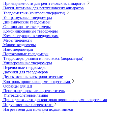
Литеры маркировочные
Магнитные держатели для рентгеновской пленки
Маркировочные знаки для радиографического контроля
Проволочные эталоны чувствительности
Универсальный шаблон радиографа
Эталоны чувствительности канавочные (ЭЧК)
Резаки
Рентгеновская плёнка
Рентгеновские аппараты постоянного действия
Усиливающие экраны
Химреактивы
Фиксаж для рентгеновской пленки
Принадлежности для рентгеновских аппаратов
Пауки, штативы для рентгеновских аппаратов
Твердометрия (контроль твердости)
Ультразвуковые твердомеры
Динамические твердомеры
Стационарные твердомеры
Комбинированные твердомеры
Комплектующие к твердомерам
Меры твердости
Микротвердомеры
Нанотвердомеры
Портативные твердомеры
Твердомеры резины и пластмасс (дюрометры)