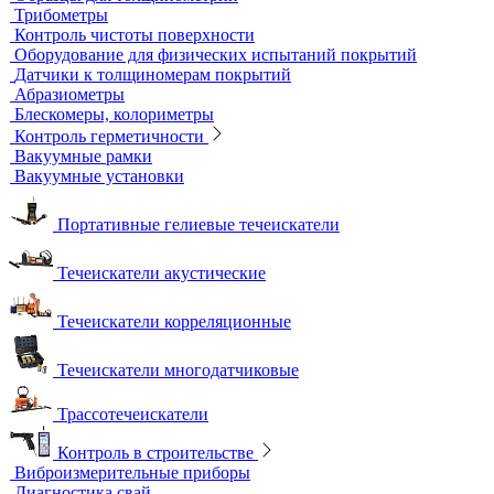
Вихретоковые преобразователи
Вихретоковые толщиномеры
Контрольные образцы для вихретокового контроля
Приборы для измерения электропроводности
Импедансный контроль
Импедансные дефектоскопы
Тестеры
Контроль изоляции и покрытий
Толщиномеры покрытий
Контроль качества покрытий
Адгезиметры
Образцы для толщинометрии
Трибометры
Контроль чистоты поверхности
Оборудование для физических испытаний покрытий
Датчики к толщиномерам покрытий
Абразиометры
Блескомеры, колориметры
Контроль герметичности
Вакуумные рамки
Вакуумные установки
Портативные гелиевые течеискатели