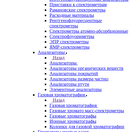
Автоматические Дозаторы
Атомно-Эмиссионные спектрометры
ВИД спектрофотометры
Дополнительное оборудование для
ААС
ИК-Фурье спектрометры
Инфракрасные микроскопы
Лазерные спектрометры
Масс спектрометры
Оптико-эмиссионные спектрометры
Портативные
рентгенофлуоресцентные анализаторы
Приставки к спектрометрам
Рамановские спектрометры
Расходные материалы
Рентгенофлуоресцентные
спектрометры
Спектрометры атомно-абсорбционные
Спектрофлуориметры
ЭПР спектрометры
ЯМР-спектрометры
Анализаторы
Назад
Анализаторы
Анализаторы органических веществ