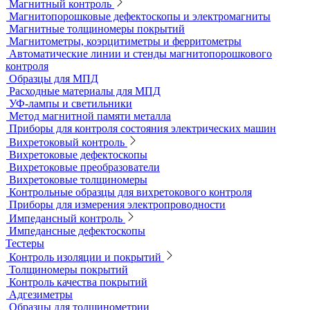
Универсальные твердомеры
Переносные твердомеры
Датчики для твердомеров
Дефектоскопы электролитические
Контроль проникающими веществами
Образцы для ЦД
Пенетрант, проявитель, очиститель
Ультрафиолетовые лампы
Принадлежности для контроля проникающими веществами
Индукционные нагреватели
Нагреватели для монтажа подшипников
Магнитный контроль
Магнитопорошковые дефектоскопы и электромагниты
Магнитные толщиномеры покрытий
Магнитометры, коэрцитиметры и ферритометры
Автоматические линии и стенды магнитопорошкового
контроля
Образцы для МПД
Расходные материалы для МПД
УФ-лампы и светильники
Метод магнитной памяти металла
Приборы для контроля состояния электрических машин
Вихретоковый контроль
Вихретоковые дефектоскопы