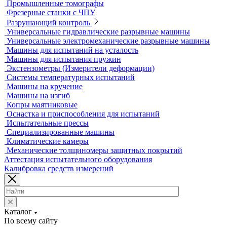
Вертикальные фрезерные станки по металлу
Комлектующие для КИМ
Лазерные маркировщики
Оборудование для контроля геометрии
3D-сканеры
Аксессуары для метрологического оборудования
Видеоизмерительные машины
Координатно-измерительные машины
Лазерные трекеры
Мультисенсорные и видеоизмерительные машины
Оптические измерительные машины
Приборы для измерения профиля и формы
Промышленные томографы
Фрезерные станки с ЧПУ
Разрушающий контроль
Универсальные гидравлические разрывные машины
Универсальные электромеханические разрывные машины
Машины для испытаний на усталость
Машины для испытания пружин
Экстензометры (Измерители деформации)
Системы температурных испытаний
Машины на кручение
Машины на изгиб
Копры маятниковые
Оснастка и приспособления для испытаний