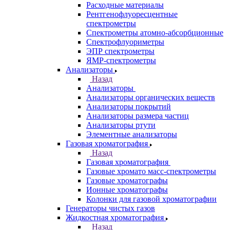
Дополнительное оборудование для
ААС
ИК-Фурье спектрометры
Инфракрасные микроскопы
Лазерные спектрометры
Масс спектрометры
Оптико-эмиссионные спектрометры
Портативные
рентгенофлуоресцентные анализаторы
Приставки к спектрометрам
Рамановские спектрометры
Расходные материалы
Рентгенофлуоресцентные
спектрометры
Спектрометры атомно-абсорбционные
Спектрофлуориметры
ЭПР спектрометры
ЯМР-спектрометры
Анализаторы
Назад
Анализаторы
Анализаторы органических веществ
Анализаторы покрытий
Анализаторы размера частиц
Анализаторы ртути