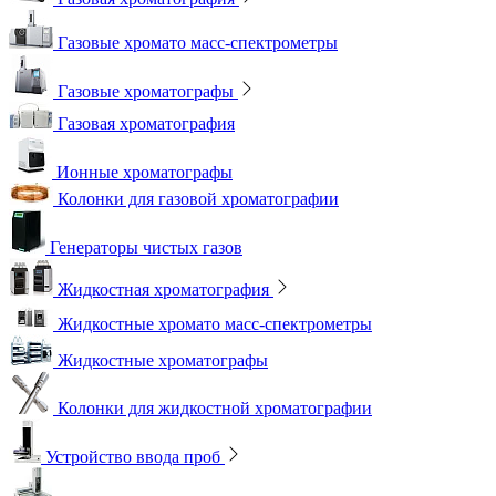
Газовые хромато масс-спектрометры
Газовые хроматографы
Газовая хроматография
Ионные хроматографы
Колонки для газовой хроматографии
Генераторы чистых газов
Жидкостная хроматография
Жидкостные хромато масс-спектрометры
Жидкостные хроматографы
Колонки для жидкостной хроматографии
Устройство ввода проб