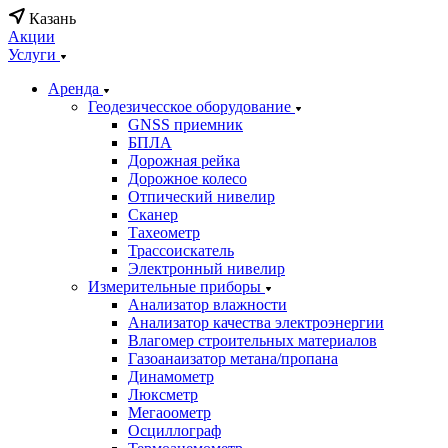
Казань
Акции
Услуги
Аренда
Геодезичесское оборудование
GNSS приемник
БПЛА
Дорожная рейка
Дорожное колесо
Отпический нивелир
Сканер
Тахеометр
Трассоискатель
Электронный нивелир
Измерительные приборы
Анализатор влажности
Анализатор качества электроэнергии
Влагомер строительных материалов
Газоанаизатор метана/пропана
Динамометр
Люксметр
Мегаоометр
Осциллограф