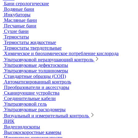
Специальные наборы для фотометров
Стекла предметные и покровные
Системы капиллярного электрофореза
Стерилизация и дезинфекция
Сушильные шкафы и муфельные печи
Муфельные печи
Шкафы сушильные
Электропечи низкотемпературные
Термостаты, бани и инкубаторы
Бани
Бани серологические
Водяные бани
Инкубаторы
Масляные бани
Песчаные бани
Сухие бани
Термостаты
Термостаты жидкостные
Термостаты твердотельные
Химическое и биохимическое потребление кислорода
Ультразвуковой неразрушающий контроль
Ультразвуковые дефектоскопы
Ультразвуковые толщиномеры
Стандартные образцы (СОП)