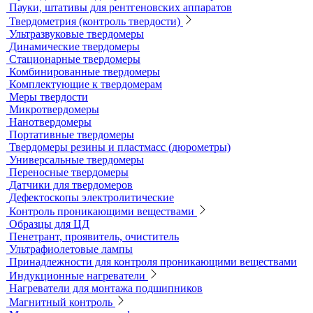
Рентгеновские аппараты постоянного действия
Усиливающие экраны
Химреактивы
Фиксаж для рентгеновской пленки
Принадлежности для рентгеновских аппаратов
Пауки, штативы для рентгеновских аппаратов
Твердометрия (контроль твердости)
Ультразвуковые твердомеры
Динамические твердомеры
Стационарные твердомеры
Комбинированные твердомеры
Комплектующие к твердомерам
Меры твердости
Микротвердомеры
Нанотвердомеры
Портативные твердомеры
Твердомеры резины и пластмасс (дюрометры)
Универсальные твердомеры
Переносные твердомеры