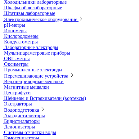
Титраторы
Ультразвуковые ванны и мойки
Устройства для сушки посуды
Холодильники лабораторные
Шкафы общелабораторные
Штативы лабораторные
Электрохимическое оборудование
pH-метры
Иономеры
Кислородомеры
Кондуктометры
Лабораторные электроды
Мультипараметровые приборы
ОВП-метры
Оксиметры
Промышленные электроды
Перемешивающие устройства