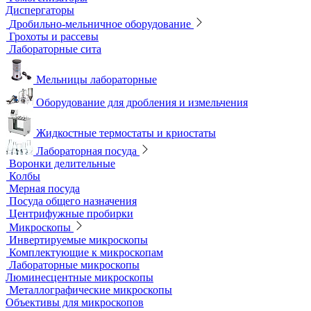
Верхнеприводные мешалки
Магнитные мешалки
Центрифуги
Шейкеры и Встряхиватели (вортексы)
Экстракторы
Водоподготовка
Аквадистилляторы
Бидистилляторы
Деионизаторы
Системы отчистки воды
Гомогенизаторы
Диспергаторы
Дробильно-мельничное оборудование
Грохоты и рассевы
Лабораторные сита
Мельницы лабораторные
Оборудование для дробления и измельчения
Жидкостные термостаты и криостаты
Лабораторная посуда
Воронки делительные
Колбы