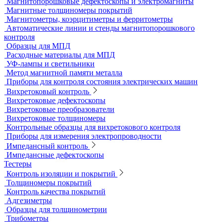
Датчики для твердомеров
Дефектоскопы электролитические
Контроль проникающими веществами
Образцы для ЦД
Пенетрант, проявитель, очиститель
Ультрафиолетовые лампы
Принадлежности для контроля проникающими веществами
Индукционные нагреватели
Нагреватели для монтажа подшипников
Магнитный контроль
Магнитопорошковые дефектоскопы и электромагниты
Магнитные толщиномеры покрытий
Магнитометры, коэрцитиметры и ферритометры
Автоматические линии и стенды магнитопорошкового
контроля
Образцы для МПД
Расходные материалы для МПД
УФ-лампы и светильники
Метод магнитной памяти металла
Приборы для контроля состояния электрических машин
Вихретоковый контроль
Вихретоковые дефектоскопы
Вихретоковые преобразователи
Вихретоковые толщиномеры
Контрольные образцы для вихретокового контроля