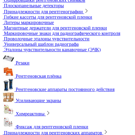
Динамометры
Измерительный инструмент
Радиационный контроль
Проявочные машины для рентгеновской пленки
Денситометры
Дозиметры
Импульсные рентгеновские аппараты
Комплексы цифровой радиографии
Кроулеры
Негатоскопы
Оцифровщики рентгеновских снимков
Плоскопанельные детекторы
Принадлежности для рентгенографии
Гибкие кассеты для рентгеновской пленки
Литеры маркировочные
Магнитные держатели для рентгеновской пленки
Маркировочные знаки для радиографического контроля
Проволочные эталоны чувствительности
Универсальный шаблон радиографа
Эталоны чувствительности канавочные (ЭЧК)
Резаки
Рентгеновская плёнка