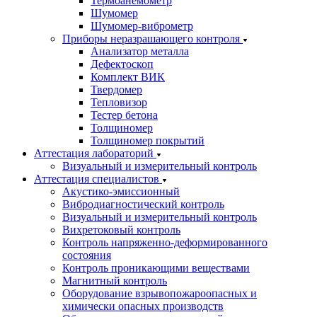
Термоанемометр
Шумомер
Шумомер-виброметр
Приборы неразрашающего контроля
Анализатор металла
Дефектоскоп
Комплект ВИК
Твердомер
Тепловизор
Тестер бетона
Толщиномер
Толщиномер покрытий
Аттестация лабораторий
Визуальный и измерительный контроль
Аттестация специалистов
Акустико-эмиссионный
Вибродиагностический контроль
Визуальный и измерительный контроль
Вихретоковый контроль
Контроль напряженно-деформированного
состояния
Контроль проникающими веществами
Магнитный контроль
Оборудование взрывопожароопасных и
химически опасных производств