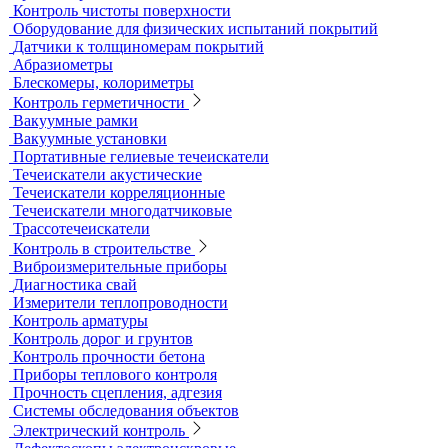
Приборы для измерения электропроводности
Импедансный контроль
Импедансные дефектоскопы
Тестеры
Контроль изоляции и покрытий
Толщиномеры покрытий
Контроль качества покрытий
Адгезиметры
Образцы для толщинометрии
Трибометры
Контроль чистоты поверхности
Оборудование для физических испытаний покрытий
Датчики к толщиномерам покрытий
Абразиометры
Блескомеры, колориметры
Контроль герметичности
Вакуумные рамки
Вакуумные установки
Портативные гелиевые течеискатели
Течеискатели акустические
Течеискатели корреляционные
Течеискатели многодатчиковые
Трассотечеискатели
Контроль в строительстве