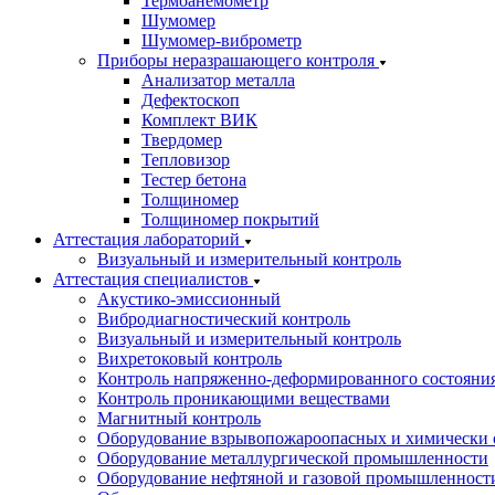
Термоанемометр
Шумомер
Шумомер-виброметр
Приборы неразрашающего контроля
Анализатор металла
Дефектоскоп
Комплект ВИК
Твердомер
Тепловизор
Тестер бетона
Толщиномер
Толщиномер покрытий
Аттестация лабораторий
Визуальный и измерительный контроль
Аттестация специалистов
Акустико-эмиссионный
Вибродиагностический контроль
Визуальный и измерительный контроль
Вихретоковый контроль
Контроль напряженно-деформированного состояни
Контроль проникающими веществами
Магнитный контроль
Оборудование взрывопожароопасных и химически 
Оборудование металлургической промышленности
Оборудование нефтяной и газовой промышленност