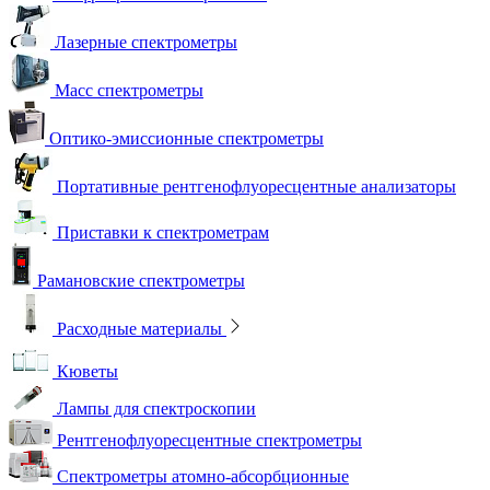
Лазерные спектрометры
Масс спектрометры
Оптико-эмиссионные спектрометры
Портативные рентгенофлуоресцентные анализаторы
Приставки к спектрометрам
Рамановские спектрометры
Расходные материалы
Кюветы
Лампы для спектроскопии
Рентгенофлуоресцентные спектрометры
Спектрометры атомно-абсорбционные