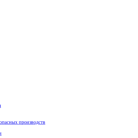
я
опасных производств
и