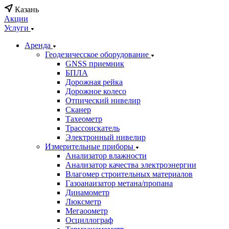
Казань
Акции
Услуги
Аренда
Геодезичесское оборудование
GNSS приемник
БПЛА
Дорожная рейка
Дорожное колесо
Отпический нивелир
Сканер
Тахеометр
Трассоискатель
Электронный нивелир
Измерительные приборы
Анализатор влажности
Анализатор качества электроэнергии
Влагомер строительных материалов
Газоанаизатор метана/пропана
Динамометр
Люксметр
Мегаоометр
Осциллограф