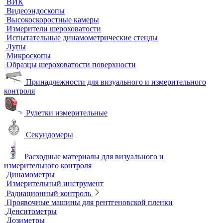
Термостаты твердотельные
Химическое и биохимическое потребление кислорода
Ультразвуковой неразрушающий контроль
Ультразвуковые дефектоскопы
Ультразвуковые толщиномеры
Стандартные образцы (СОП)
Автоматизированный контроль
Преобразователи и аксессуары
Сканирующие устройства
Соединительные кабели
Ультразвуковой гель
Ультразвуковые расходомеры
Визуальный и измерительный контроль
ВИК
Видеоэндоскопы
Высокоскоростные камеры
Измерители шероховатости
Испытательные динамометрические стенды
Лупы
Микроскопы
Образцы шероховатости поверхности
Принадлежности для визуального и измерительного
контроля