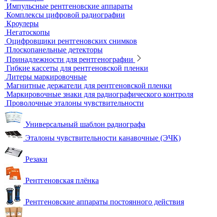
Рулетки измерительные
Секундомеры
Расходные материалы для визуального и
измерительного контроля
Динамометры
Измерительный инструмент
Радиационный контроль
Проявочные машины для рентгеновской пленки
Денситометры
Дозиметры
Импульсные рентгеновские аппараты
Комплексы цифровой радиографии
Кроулеры
Негатоскопы
Оцифровщики рентгеновских снимков
Плоскопанельные детекторы
Принадлежности для рентгенографии
Гибкие кассеты для рентгеновской пленки
Литеры маркировочные
Магнитные держатели для рентгеновской пленки
Маркировочные знаки для радиографического контроля
Проволочные эталоны чувствительности