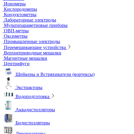
Титраторы
Ультразвуковые ванны и мойки
Устройства для сушки посуды
Холодильники лабораторные
Шкафы общелабораторные
Штативы лабораторные
Электрохимическое оборудование
pH-метры
Иономеры
Кислородомеры
Кондуктометры
Лабораторные электроды
Мультипараметровые приборы
ОВП-метры
Оксиметры
Промышленные электроды
Перемешивающие устройства
Верхнеприводные мешалки
Магнитные мешалки
Центрифуги