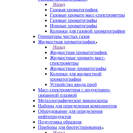
Спектрометры атомно-абсорбционные
Спектрофлуориметры
ЭПР спектрометры
ЯМР-спектрометры
Анализаторы
Назад
Анализаторы
Анализаторы органических веществ
Анализаторы покрытий
Анализаторы размера частиц
Анализаторы ртути
Элементные анализаторы
Газовая хроматография
Назад
Газовая хроматография
Газовые хромато масс-спектрометры
Газовые хроматографы
Ионные хроматографы
Колонки для газовой хроматографии
Генераторы чистых газов
Жидкостная хроматография
Назад
Жидкостная хроматография
Жидкостные хромато масс-
спектрометры