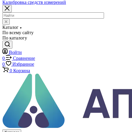
Машины для испытаний на усталость
Машины для испытания пружин
Экстензометры (Измерители деформации)
Системы температурных испытаний
Машины на кручение
Машины на изгиб
Копры маятниковые
Оснастка и приспособления для испытаний
Испытательные прессы
Специализированные машины
Климатические камеры
Механические толщиномеры защитных покрытий
Аттестация испытательного оборудования
Калибровка средств измерений
Каталог
По всему сайту
По каталогу
Войти
0
Сравнение