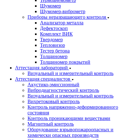
Термоанемометр
Шумомер
Шумомер-виброметр
Приборы неразрашающего контроля
Анализатор металла
Дефектоскоп
Комплект ВИК
Твердомер
Тепловизор
Тестер бетона
Толщиномер
Толщиномер покрытий
Аттестация лабораторий
Визуальный и измерительный контроль
Аттестация специалистов
Акустико-эмиссионный
Вибродиагностический контроль
Визуальный и измерительный контроль
Вихретоковый контроль
Контроль напряженно-деформированного
состояния
Контроль проникающими веществами
Магнитный контроль
Оборудование взрывопожароопасных и
химически опасных производств