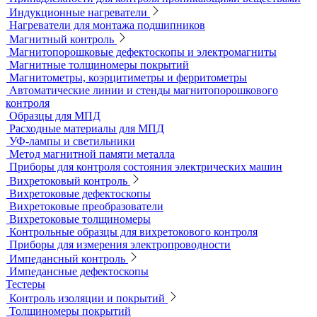
Микротвердомеры
Нанотвердомеры
Портативные твердомеры
Твердомеры резины и пластмасс (дюрометры)
Универсальные твердомеры
Переносные твердомеры
Датчики для твердомеров
Дефектоскопы электролитические
Контроль проникающими веществами
Образцы для ЦД
Пенетрант, проявитель, очиститель
Ультрафиолетовые лампы
Принадлежности для контроля проникающими веществами
Индукционные нагреватели
Нагреватели для монтажа подшипников
Магнитный контроль
Магнитопорошковые дефектоскопы и электромагниты
Магнитные толщиномеры покрытий
Магнитометры, коэрцитиметры и ферритометры
Автоматические линии и стенды магнитопорошкового
контроля
Образцы для МПД
Расходные материалы для МПД
УФ-лампы и светильники