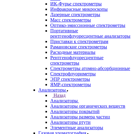
Назад
Каталог
Аналитическое оборудование
Назад
Аналитическое оборудование
Спектрометры
Назад
Спектрометры
Автоматические Дозаторы
Атомно-Эмиссионные спектрометры
ВИД спектрофотометры
Дополнительное оборудование для
ААС
ИК-Фурье спектрометры
Инфракрасные микроскопы
Лазерные спектрометры
Масс спектрометры
Оптико-эмиссионные спектрометры
Портативные
рентгенофлуоресцентные анализаторы
Приставки к спектрометрам
Рамановские спектрометры
Расходные материалы
Рентгенофлуоресцентные
спектрометры