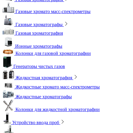
Газовые хромато масс-спектрометры
Газовые хроматографы
Газовая хроматография
Ионные хроматографы
Колонки для газовой хроматографии
Генераторы чистых газов
Жидкостная хроматография
Жидкостные хромато масс-спектрометры
Жидкостные хроматографы
Колонки для жидкостной хроматографии
Устройство ввода проб