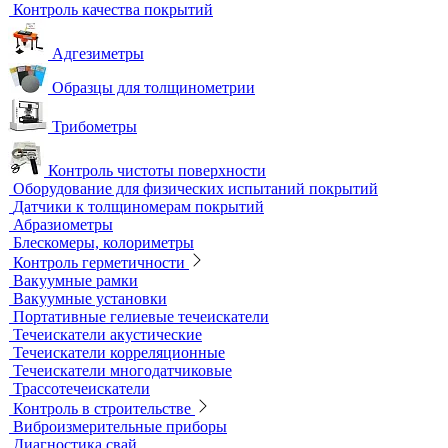
Метод магнитной памяти металла
Приборы для контроля состояния электрических машин
Вихретоковый контроль
Вихретоковые дефектоскопы
Вихретоковые преобразователи
Вихретоковые толщиномеры
Контрольные образцы для вихретокового контроля
Приборы для измерения электропроводности
Импедансный контроль
Импедансные дефектоскопы
Тестеры
Контроль изоляции и покрытий
Толщиномеры покрытий
Контроль качества покрытий
Адгезиметры
Образцы для толщинометрии
Трибометры
Контроль чистоты поверхности
Оборудование для физических испытаний покрытий
Датчики к толщиномерам покрытий