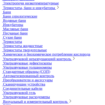
Продукция компании IKA Werke
Расходные материалы
Ареометры
Калибровочные расстворы и реагенты
Комплектующие для КФК
Принадлежности к штативам
Специальные наборы для фотометров
Стекла предметные и покровные
Системы капиллярного электрофореза
Стерилизация и дезинфекция
Сушильные шкафы и муфельные печи
Муфельные печи
Шкафы сушильные
Электропечи низкотемпературные
Термостаты, бани и инкубаторы
Бани
Бани серологические
Водяные бани
Инкубаторы
Масляные бани
Песчаные бани
Сухие бани
Термостаты
Термостаты жидкостные