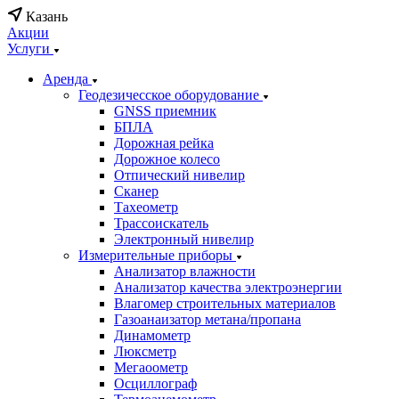
Казань
Акции
Услуги
Аренда
Геодезичесское оборудование
GNSS приемник
БПЛА
Дорожная рейка
Дорожное колесо
Отпический нивелир
Сканер
Тахеометр
Трассоискатель
Электронный нивелир
Измерительные приборы
Анализатор влажности
Анализатор качества электроэнергии
Влагомер строительных материалов
Газоанаизатор метана/пропана
Динамометр
Люксметр
Мегаоометр
Осциллограф