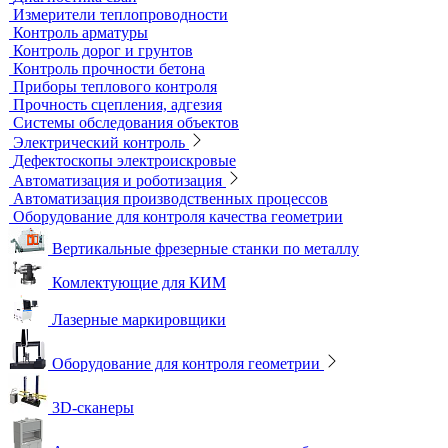
Абразиометры
Блескомеры, колориметры
Контроль герметичности
Вакуумные рамки
Вакуумные установки
Портативные гелиевые течеискатели
Течеискатели акустические
Течеискатели корреляционные
Течеискатели многодатчиковые
Трассотечеискатели
Контроль в строительстве
Виброизмерительные приборы
Диагностика свай
Измерители теплопроводности
Контроль арматуры
Контроль дорог и грунтов
Контроль прочности бетона
Приборы теплового контроля
Прочность сцепления, адгезия
Системы обследования объектов
Электрический контроль
Дефектоскопы электроискровые
Автоматизация и роботизация
Автоматизация производственных процессов