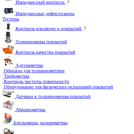
Расходные материалы для МПД
УФ-лампы и светильники
Метод магнитной памяти металла
Приборы для контроля состояния электрических машин
Вихретоковый контроль
Вихретоковые дефектоскопы
Вихретоковые преобразователи
Вихретоковые толщиномеры
Контрольные образцы для вихретокового контроля
Приборы для измерения электропроводности
Импедансный контроль
Импедансные дефектоскопы
Тестеры
Контроль изоляции и покрытий
Толщиномеры покрытий
Контроль качества покрытий
Адгезиметры
Образцы для толщинометрии