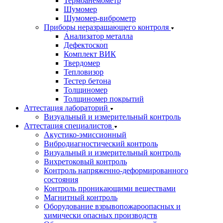
Термоанемометр
Шумомер
Шумомер-виброметр
Приборы неразрашающего контроля
Анализатор металла
Дефектоскоп
Комплект ВИК
Твердомер
Тепловизор
Тестер бетона
Толщиномер
Толщиномер покрытий
Аттестация лабораторий
Визуальный и измерительный контроль
Аттестация специалистов
Акустико-эмиссионный
Вибродиагностический контроль
Визуальный и измерительный контроль
Вихретоковый контроль
Контроль напряженно-деформированного
состояния
Контроль проникающими веществами
Магнитный контроль
Оборудование взрывопожароопасных и
химически опасных производств