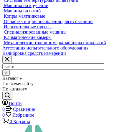
Приборы для измерения профиля и формы
Промышленные томографы
Фрезерные станки с ЧПУ
Разрушающий контроль
Универсальные гидравлические разрывные машины
Универсальные электромеханические разрывные машины
Машины для испытаний на усталость
Машины для испытания пружин
Экстензометры (Измерители деформации)
Системы температурных испытаний
Машины на кручение
Машины на изгиб
Копры маятниковые
Оснастка и приспособления для испытаний
Испытательные прессы
Специализированные машины
Климатические камеры
Механические толщиномеры защитных покрытий
Аттестация испытательного оборудования
Калибровка средств измерений