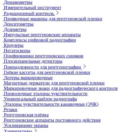
Высокоскоростные камеры
Измерители шероховатости
Испытательные динамометрические стенды
Лупы
Микроскопы
Образцы шероховатости поверхности
Принадлежности для визуального и измерительного
контроля
Рулетки измерительные
Секундомеры
Расходные материалы для визуального и измерительного
контроля
Динамометры
Измерительный инструмент
Радиационный контроль
Проявочные машины для рентгеновской пленки
Денситометры
Дозиметры
Импульсные рентгеновские аппараты
Комплексы цифровой радиографии
Кроулеры
Негатоскопы
Оцифровщики рентгеновских снимков
Плоскопанельные детекторы
Принадлежности для рентгенографии