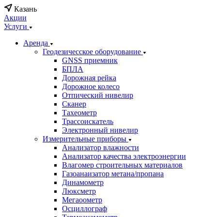
Казань
Акции
Услуги
Аренда
Геодезичесское оборудование
GNSS приемник
БПЛА
Дорожная рейка
Дорожное колесо
Отпический нивелир
Сканер
Тахеометр
Трассоискатель
Электронный нивелир
Измерительные приборы
Анализатор влажности
Анализатор качества электроэнергии
Влагомер строительных материалов
Газоанаизатор метана/пропана
Динамометр
Люксметр
Мегаоометр
Осциллограф