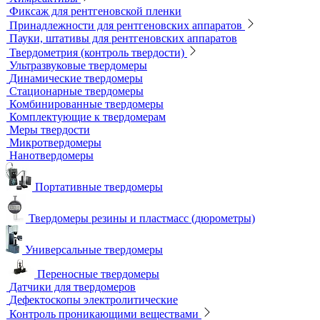
Гибкие кассеты для рентгеновской пленки
Литеры маркировочные
Магнитные держатели для рентгеновской пленки
Маркировочные знаки для радиографического контроля
Проволочные эталоны чувствительности
Универсальный шаблон радиографа
Эталоны чувствительности канавочные (ЭЧК)
Резаки
Рентгеновская плёнка
Рентгеновские аппараты постоянного действия
Усиливающие экраны
Химреактивы
Фиксаж для рентгеновской пленки
Принадлежности для рентгеновских аппаратов
Пауки, штативы для рентгеновских аппаратов
Твердометрия (контроль твердости)
Ультразвуковые твердомеры
Динамические твердомеры
Стационарные твердомеры
Комбинированные твердомеры
Комплектующие к твердомерам
Меры твердости
Микротвердомеры
Нанотвердомеры