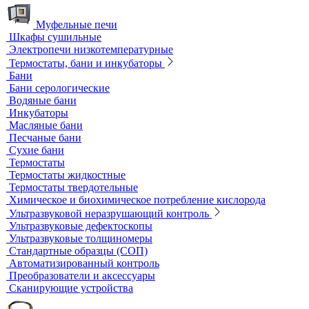
Калибровочные расстворы и реагенты
Комплектующие для КФК
Принадлежности к штативам
Специальные наборы для фотометров
Стекла предметные и покровные
Системы капиллярного электрофореза
Стерилизация и дезинфекция
Сушильные шкафы и муфельные печи
Муфельные печи
Шкафы сушильные
Электропечи низкотемпературные
Термостаты, бани и инкубаторы
Бани
Бани серологические
Водяные бани
Инкубаторы
Масляные бани
Песчаные бани
Сухие бани
Термостаты