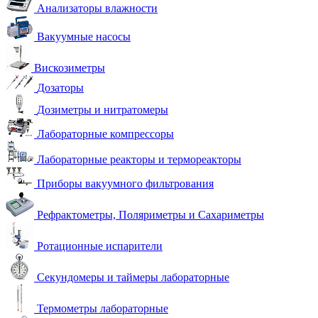
Анализаторы влажности
Вакуумные насосы
Вискозиметры
Дозаторы
Дозиметры и нитратомеры
Лабораторные компрессоры
Лабораторные реакторы и термореакторы
Приборы вакуумного фильтрования
Рефрактометры, Поляриметры и Сахариметры
Ротационные испарители
Секундомеры и таймеры лабораторные
Термометры лабораторные