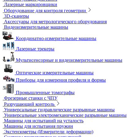
Контроль дорог и грунтов
Контроль прочности бетона
Приборы теплового контроля
Прочность сцепления, адгезия
Системы обследования объектов
Электрический контроль
Дефектоскопы электроискровые
Автоматизация и роботизация
Автоматизация производственных процессов
Оборудование для контроля качества геометрии
Вертикальные фрезерные станки по металлу
Комлектующие для КИМ
Лазерные маркировщики
Оборудование для контроля геометрии
3D-сканеры
Аксессуары для метрологического оборудования
Видеоизмерительные машины
Координатно-измерительные машины
Лазерные трекеры
Мультисенсорные и видеоизмерительные машины
Оптические измерительные машины