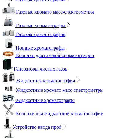
Газовые хромато масс-спектрометры
Газовые хроматографы
Газовая хроматография
Ионные хроматографы
Колонки для газовой хроматографии
Генераторы чистых газов
Жидкостная хроматография
Жидкостные хромато масс-спектрометры
Жидкостные хроматографы
Колонки для жидкостной хроматографии
Устройство ввода проб