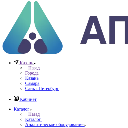
Телефоны
+7 (812) 640-40-13
По всем вопросам
8 800 777 20 78
Отдел неразрушающего контроля
+7 965 786 38 77
Отдел контрольно измерительных приборов
Заказать звонок
0
0
0
Казань
Назад