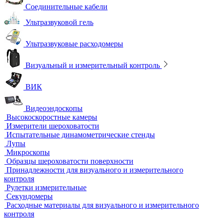
Термостаты жидкостные
Термостаты твердотельные
Химическое и биохимическое потребление кислорода
Ультразвуковой неразрушающий контроль
Ультразвуковые дефектоскопы
Ультразвуковые толщиномеры
Стандартные образцы (СОП)
Автоматизированный контроль
Преобразователи и аксессуары
Сканирующие устройства
Соединительные кабели
Ультразвуковой гель
Ультразвуковые расходомеры
Визуальный и измерительный контроль
ВИК
Видеоэндоскопы