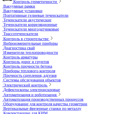
Трибометры
Контроль чистоты поверхности
Оборудование для физических испытаний покрытий
Датчики к толщиномерам покрытий
Абразиометры
Блескомеры, колориметры
Контроль герметичности
Вакуумные рамки
Вакуумные установки
Портативные гелиевые течеискатели
Течеискатели акустические
Течеискатели корреляционные
Течеискатели многодатчиковые
Трассотечеискатели
Контроль в строительстве
Виброизмерительные приборы
Диагностика свай
Измерители теплопроводности
Контроль арматуры