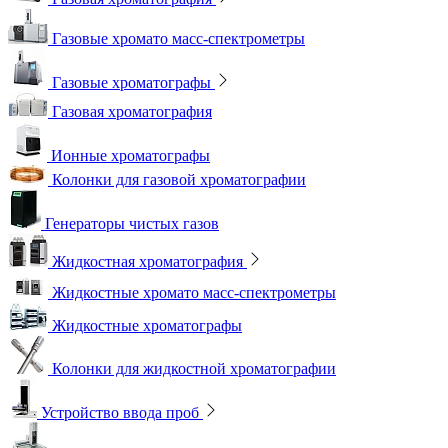
Газовые хромато масс-спектрометры
Газовые хроматографы
Газовая хроматография
Ионные хроматографы
Колонки для газовой хроматографии
Генераторы чистых газов
Жидкостная хроматография
Жидкостные хромато масс-спектрометры
Жидкостные хроматографы
Колонки для жидкостной хроматографии
Устройство ввода проб