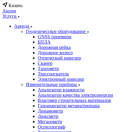
Казань
Акции
Услуги
Аренда
Геодезичесское оборудование
GNSS приемник
БПЛА
Дорожная рейка
Дорожное колесо
Отпический нивелир
Сканер
Тахеометр
Трассоискатель
Электронный нивелир
Измерительные приборы
Анализатор влажности
Анализатор качества электроэнергии
Влагомер строительных материалов
Газоанаизатор метана/пропана
Динамометр
Люксметр
Мегаоометр
Осциллограф