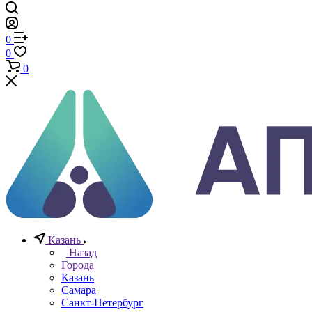
Телефоны
+7 (812) 640-40-13
По всем вопросам
8 800 777 20 78
Отдел неразрушающего контроля
+7 965 786 38 77
Отдел контрольно измерительных приборов
Заказать звонок
0
0
0