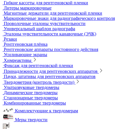
Радиационный контроль
Проявочные машины для рентгеновской пленки
Денситометры
Дозиметры
Импульсные рентгеновские аппараты
Комплексы цифровой радиографии
Кроулеры
Негатоскопы
Оцифровщики рентгеновских снимков
Плоскопанельные детекторы
Принадлежности для рентгенографии
Гибкие кассеты для рентгеновской пленки
Литеры маркировочные
Магнитные держатели для рентгеновской пленки
Маркировочные знаки для радиографического контроля
Проволочные эталоны чувствительности
Универсальный шаблон радиографа
Эталоны чувствительности канавочные (ЭЧК)
Резаки
Рентгеновская плёнка
Рентгеновские аппараты постоянного действия
Усиливающие экраны
Химреактивы
Фиксаж для рентгеновской пленки
Принадлежности для рентгеновских аппаратов