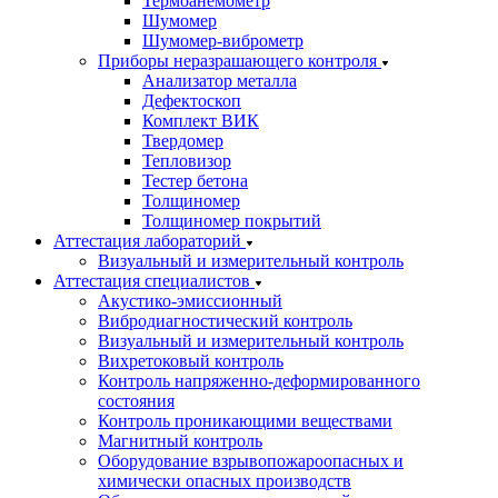
Термоанемометр
Шумомер
Шумомер-виброметр
Приборы неразрашающего контроля
Анализатор металла
Дефектоскоп
Комплект ВИК
Твердомер
Тепловизор
Тестер бетона
Толщиномер
Толщиномер покрытий
Аттестация лабораторий
Визуальный и измерительный контроль
Аттестация специалистов
Акустико-эмиссионный
Вибродиагностический контроль
Визуальный и измерительный контроль
Вихретоковый контроль
Контроль напряженно-деформированного
состояния
Контроль проникающими веществами
Магнитный контроль
Оборудование взрывопожароопасных и
химически опасных производств