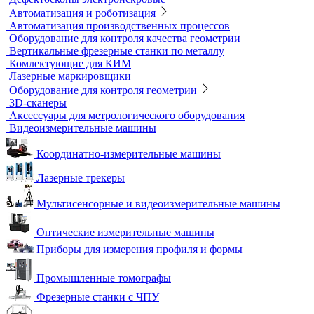
Виброизмерительные приборы
Диагностика свай
Измерители теплопроводности
Контроль арматуры
Контроль дорог и грунтов
Контроль прочности бетона
Приборы теплового контроля
Прочность сцепления, адгезия
Системы обследования объектов
Электрический контроль
Дефектоскопы электроискровые
Автоматизация и роботизация
Автоматизация производственных процессов
Оборудование для контроля качества геометрии
Вертикальные фрезерные станки по металлу
Комлектующие для КИМ
Лазерные маркировщики
Оборудование для контроля геометрии
3D-сканеры
Аксессуары для метрологического оборудования
Видеоизмерительные машины
Координатно-измерительные машины