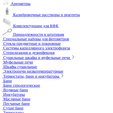
ветеринарии
Оборудование для отбора проб воздуха
Аналитичесике фильтры
Аспираторы
Пробоотборники
Сорбционные трубки
Оборудование для перемешивания
Общелабораторное оборудование LOIP
Продукция компании IKA Werke
Расходные материалы
Ареометры
Калибровочные расстворы и реагенты
Комплектующие для КФК
Принадлежности к штативам
Специальные наборы для фотометров
Стекла предметные и покровные
Системы капиллярного электрофореза
Стерилизация и дезинфекция
Сушильные шкафы и муфельные печи
Муфельные печи