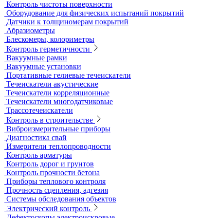
Импедансный контроль
Импедансные дефектоскопы
Тестеры
Контроль изоляции и покрытий
Толщиномеры покрытий
Контроль качества покрытий
Адгезиметры
Образцы для толщинометрии
Трибометры
Контроль чистоты поверхности
Оборудование для физических испытаний покрытий
Датчики к толщиномерам покрытий
Абразиометры
Блескомеры, колориметры
Контроль герметичности
Вакуумные рамки
Вакуумные установки
Портативные гелиевые течеискатели
Течеискатели акустические
Течеискатели корреляционные
Течеискатели многодатчиковые
Трассотечеискатели
Контроль в строительстве