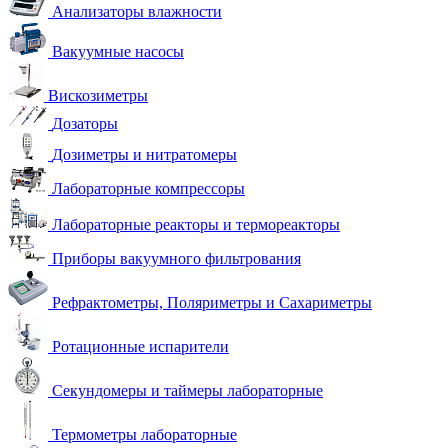
Анализаторы влажности
Вакуумные насосы
Вискозиметры
Дозаторы
Дозиметры и нитратомеры
Лабораторные компрессоры
Лабораторные реакторы и термореакторы
Приборы вакуумного фильтрования
Рефрактометры, Поляриметры и Сахариметры
Ротационные испарители
Секундомеры и таймеры лабораторные
Термометры лабораторные