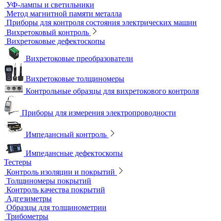
Принадлежности для контроля проникающими веществами
Индукционные нагреватели
Нагреватели для монтажа подшипников
Магнитный контроль
Магнитопорошковые дефектоскопы и электромагниты
Магнитные толщиномеры покрытий
Магнитометры, коэрцитиметры и ферритометры
Автоматические линии и стенды магнитопорошкового
контроля
Образцы для МПД
Расходные материалы для МПД
УФ-лампы и светильники
Метод магнитной памяти металла
Приборы для контроля состояния электрических машин
Вихретоковый контроль
Вихретоковые дефектоскопы
Вихретоковые преобразователи
Вихретоковые толщиномеры
Контрольные образцы для вихретокового контроля
Приборы для измерения электропроводности