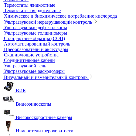
Шкафы сушильные
Электропечи низкотемпературные
Термостаты, бани и инкубаторы
Бани
Бани серологические
Водяные бани
Инкубаторы
Масляные бани
Песчаные бани
Сухие бани
Термостаты
Термостаты жидкостные
Термостаты твердотельные
Химическое и биохимическое потребление кислорода
Ультразвуковой неразрушающий контроль
Ультразвуковые дефектоскопы
Ультразвуковые толщиномеры
Стандартные образцы (СОП)
Автоматизированный контроль
Преобразователи и аксессуары
Сканирующие устройства
Соединительные кабели
Ультразвуковой гель
Ультразвуковые расходомеры