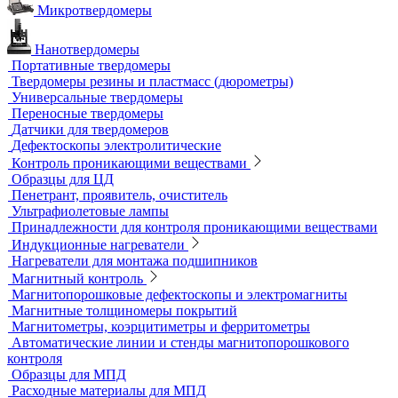
Пауки, штативы для рентгеновских аппаратов
Твердометрия (контроль твердости)
Ультразвуковые твердомеры
Динамические твердомеры
Стационарные твердомеры
Комбинированные твердомеры
Комплектующие к твердомерам
Меры твердости
Микротвердомеры
Нанотвердомеры
Портативные твердомеры
Твердомеры резины и пластмасс (дюрометры)
Универсальные твердомеры
Переносные твердомеры
Датчики для твердомеров
Дефектоскопы электролитические
Контроль проникающими веществами
Образцы для ЦД
Пенетрант, проявитель, очиститель
Ультрафиолетовые лампы