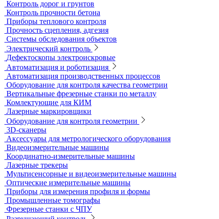
Контроль герметичности
Вакуумные рамки
Вакуумные установки
Портативные гелиевые течеискатели
Течеискатели акустические
Течеискатели корреляционные
Течеискатели многодатчиковые
Трассотечеискатели
Контроль в строительстве
Виброизмерительные приборы
Диагностика свай
Измерители теплопроводности
Контроль арматуры
Контроль дорог и грунтов
Контроль прочности бетона
Приборы теплового контроля
Прочность сцепления, адгезия
Системы обследования объектов
Электрический контроль
Дефектоскопы электроискровые
Автоматизация и роботизация
Автоматизация производственных процессов
Оборудование для контроля качества геометрии
Вертикальные фрезерные станки по металлу