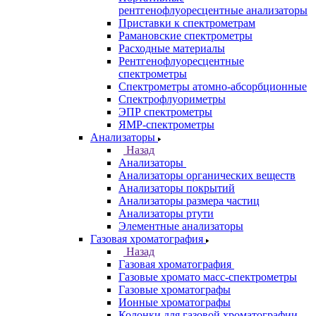
Спектрометры
Назад
Спектрометры
Автоматические Дозаторы
Атомно-Эмиссионные спектрометры
ВИД спектрофотометры
Дополнительное оборудование для
ААС
ИК-Фурье спектрометры
Инфракрасные микроскопы
Лазерные спектрометры
Масс спектрометры
Оптико-эмиссионные спектрометры
Портативные
рентгенофлуоресцентные анализаторы
Приставки к спектрометрам
Рамановские спектрометры
Расходные материалы
Рентгенофлуоресцентные
спектрометры
Спектрометры атомно-абсорбционные
Спектрофлуориметры
ЭПР спектрометры
ЯМР-спектрометры
Анализаторы