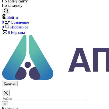
Испытательные прессы
Специализированные машины
Климатические камеры
Механические толщиномеры защитных покрытий
Аттестация испытательного оборудования
Калибровка средств измерений
Каталог
По всему сайту
По каталогу
Войти
0
Сравнение
0
Избранное
0
Корзина