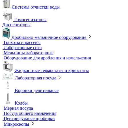
Верхнеприводные мешалки
Магнитные мешалки
Центрифуги
Шейкеры и Встряхиватели (вортексы)
Экстракторы
Водоподготовка
Аквадистилляторы
Бидистилляторы
Деионизаторы
Системы отчистки воды
Гомогенизаторы
Диспергаторы
Дробильно-мельничное оборудование
Грохоты и рассевы
Лабораторные сита
Мельницы лабораторные
Оборудование для дробления и измельчения