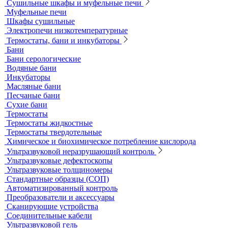
Общелабораторное оборудование LOIP
Продукция компании IKA Werke
Расходные материалы
Ареометры
Калибровочные расстворы и реагенты
Комплектующие для КФК
Принадлежности к штативам
Специальные наборы для фотометров
Стекла предметные и покровные
Системы капиллярного электрофореза
Стерилизация и дезинфекция
Сушильные шкафы и муфельные печи
Муфельные печи
Шкафы сушильные
Электропечи низкотемпературные
Термостаты, бани и инкубаторы
Бани
Бани серологические
Водяные бани
Инкубаторы
Масляные бани
Песчаные бани
Сухие бани