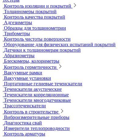
Образцы для МПД
Расходные материалы для МПД
УФ-лампы и светильники
Метод магнитной памяти металла
Приборы для контроля состояния электрических машин
Вихретоковый контроль
Вихретоковые дефектоскопы
Вихретоковые преобразователи
Вихретоковые толщиномеры
Контрольные образцы для вихретокового контроля
Приборы для измерения электропроводности
Импедансный контроль
Импедансные дефектоскопы
Тестеры
Контроль изоляции и покрытий
Толщиномеры покрытий
Контроль качества покрытий
Адгезиметры
Образцы для толщинометрии
Трибометры
Контроль чистоты поверхности
Оборудование для физических испытаний покрытий
Датчики к толщиномерам покрытий
Абразиометры
Блескомеры, колориметры