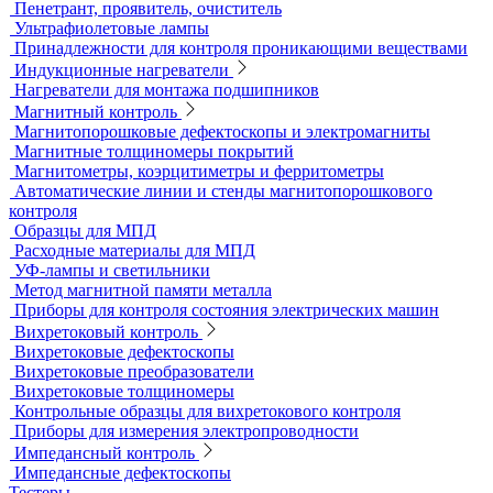
Комбинированные твердомеры
Комплектующие к твердомерам
Меры твердости
Микротвердомеры
Нанотвердомеры
Портативные твердомеры
Твердомеры резины и пластмасс (дюрометры)
Универсальные твердомеры
Переносные твердомеры
Датчики для твердомеров
Дефектоскопы электролитические
Контроль проникающими веществами
Образцы для ЦД
Пенетрант, проявитель, очиститель
Ультрафиолетовые лампы
Принадлежности для контроля проникающими веществами
Индукционные нагреватели
Нагреватели для монтажа подшипников
Магнитный контроль
Магнитопорошковые дефектоскопы и электромагниты
Магнитные толщиномеры покрытий
Магнитометры, коэрцитиметры и ферритометры
Автоматические линии и стенды магнитопорошкового
контроля