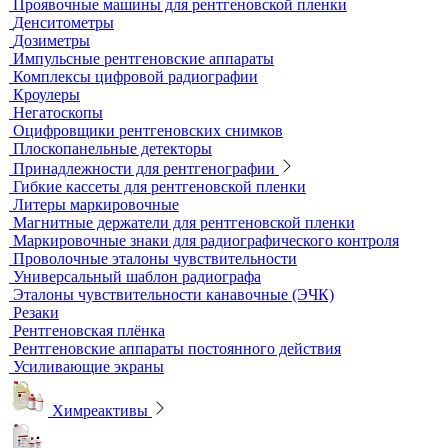
контроля
Рулетки измерительные
Секундомеры
Расходные материалы для визуального и
измерительного контроля
Динамометры
Измерительный инструмент
Радиационный контроль
Проявочные машины для рентгеновской пленки
Денситометры
Дозиметры
Импульсные рентгеновские аппараты
Комплексы цифровой радиографии
Кроулеры
Негатоскопы
Оцифровщики рентгеновских снимков
Плоскопанельные детекторы
Принадлежности для рентгенографии
Гибкие кассеты для рентгеновской пленки
Литеры маркировочные