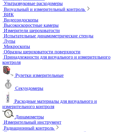
Термостаты
Термостаты жидкостные
Термостаты твердотельные
Химическое и биохимическое потребление кислорода
Ультразвуковой неразрушающий контроль
Ультразвуковые дефектоскопы
Ультразвуковые толщиномеры
Стандартные образцы (СОП)
Автоматизированный контроль
Преобразователи и аксессуары
Сканирующие устройства
Соединительные кабели
Ультразвуковой гель
Ультразвуковые расходомеры
Визуальный и измерительный контроль
ВИК
Видеоэндоскопы
Высокоскоростные камеры
Измерители шероховатости
Испытательные динамометрические стенды
Лупы
Микроскопы
Образцы шероховатости поверхности
Принадлежности для визуального и измерительного