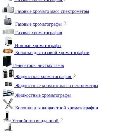
Газовые хромато масс-спектрометры
Газовые хроматографы
Газовая хроматография
Ионные хроматографы
Колонки для газовой хроматографии
Генераторы чистых газов
Жидкостная хроматография
Жидкостные хромато масс-спектрометры
Жидкостные хроматографы
Колонки для жидкостной хроматографии
Устройство ввода проб