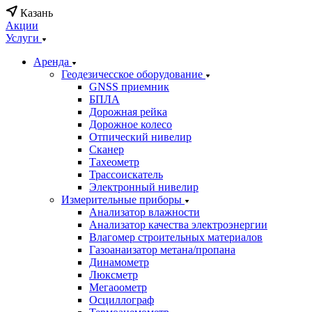
Казань
Акции
Услуги
Аренда
Геодезичесское оборудование
GNSS приемник
БПЛА
Дорожная рейка
Дорожное колесо
Отпический нивелир
Сканер
Тахеометр
Трассоискатель
Электронный нивелир
Измерительные приборы
Анализатор влажности
Анализатор качества электроэнергии
Влагомер строительных материалов
Газоанаизатор метана/пропана
Динамометр
Люксметр
Мегаоометр
Осциллограф