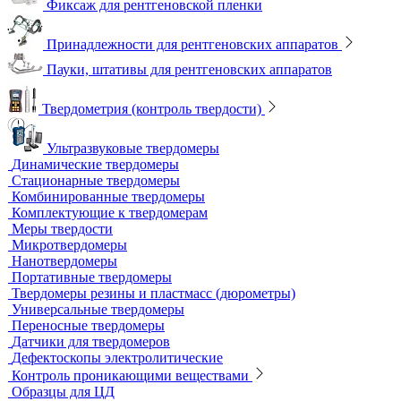
Магнитные держатели для рентгеновской пленки
Маркировочные знаки для радиографического контроля
Проволочные эталоны чувствительности
Универсальный шаблон радиографа
Эталоны чувствительности канавочные (ЭЧК)
Резаки
Рентгеновская плёнка
Рентгеновские аппараты постоянного действия
Усиливающие экраны
Химреактивы
Фиксаж для рентгеновской пленки
Принадлежности для рентгеновских аппаратов
Пауки, штативы для рентгеновских аппаратов
Твердометрия (контроль твердости)
Ультразвуковые твердомеры
Динамические твердомеры
Стационарные твердомеры