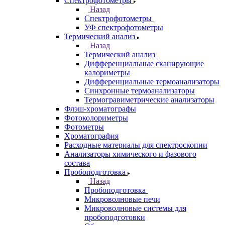
связанной плазмой
Металлографические микроскопы
Наборы для определения компонентов
Оборудование для определения
нефтепродуктов
Подготовка образцов
Приборы для биотестирования
Назад
Приборы для биотестирования
Флуориметр
Климатостаты
Культиваторы водорослей
Рентгеновские дифрактометры
Спектрофотометры
Назад
Спектрофотометры
УФ спектрофотометры
Термический анализ
Назад
Термический анализ
Дифференциальные сканирующие
калориметры
Дифференциальные термоанализаторы
Синхронные термоанализаторы
Термогравиметрические анализаторы