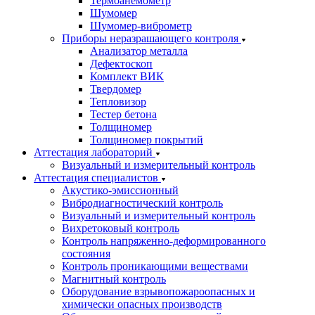
Термоанемометр
Шумомер
Шумомер-виброметр
Приборы неразрашающего контроля
Анализатор металла
Дефектоскоп
Комплект ВИК
Твердомер
Тепловизор
Тестер бетона
Толщиномер
Толщиномер покрытий
Аттестация лабораторий
Визуальный и измерительный контроль
Аттестация специалистов
Акустико-эмиссионный
Вибродиагностический контроль
Визуальный и измерительный контроль
Вихретоковый контроль
Контроль напряженно-деформированного
состояния
Контроль проникающими веществами
Магнитный контроль
Оборудование взрывопожароопасных и
химически опасных производств