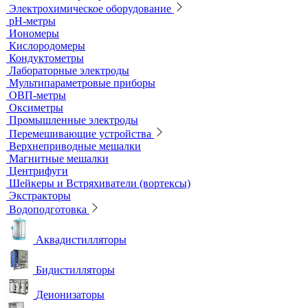
Лабораторные компрессоры
Лабораторные реакторы и термореакторы
Приборы вакуумного фильтрования
Рефрактометры, Поляриметры и Сахариметры
Ротационные испарители
Секундомеры и таймеры лабораторные
Термометры лабораторные
Титраторы
Ультразвуковые ванны и мойки
Устройства для сушки посуды
Холодильники лабораторные
Шкафы общелабораторные
Штативы лабораторные
Электрохимическое оборудование
pH-метры
Иономеры
Кислородомеры
Кондуктометры
Лабораторные электроды
Мультипараметровые приборы
ОВП-метры
Оксиметры
Промышленные электроды
Перемешивающие устройства