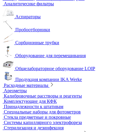
Монохроматоры
Наборы для экспресс тестов
Индикаторные трубки
Полевые и мини-лаборатории
Сорбционные трубки
Тест-комплекты
Нагревательные устройства
Колбонагреватели
Нагревательные плиты
Песчаные бани
Оборудование для лабораторий пищевой промышленности и
ветеринарии
Оборудование для отбора проб воздуха
Аналитичесике фильтры
Аспираторы
Пробоотборники
Сорбционные трубки
Оборудование для перемешивания