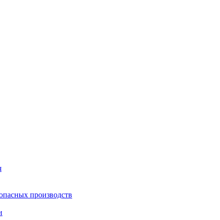
я
опасных производств
и