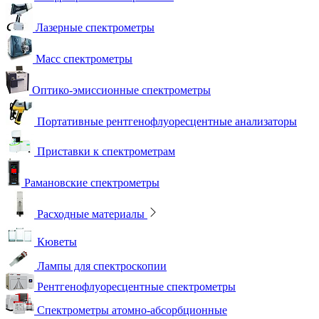
Лазерные спектрометры
Масс спектрометры
Оптико-эмиссионные спектрометры
Портативные рентгенофлуоресцентные анализаторы
Приставки к спектрометрам
Рамановские спектрометры
Расходные материалы
Кюветы
Лампы для спектроскопии
Рентгенофлуоресцентные спектрометры
Спектрометры атомно-абсорбционные