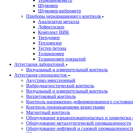
Термоанемометр
Шумомер
Шумомер-виброметр
Приборы неразрашающего контроля
Анализатор металла
Дефектоскоп
Комплект ВИК
Твердомер
Тепловизор
Тестер бетона
Толщиномер
Толщиномер покрытий
Аттестация лабораторий
Визуальный и измерительный контроль
Аттестация специалистов
Акустико-эмиссионный
Вибродиагностический контроль
Визуальный и измерительный контроль
Вихретоковый контроль
Контроль напряженно-деформированного состояни
Контроль проникающими веществами
Магнитный контроль
Оборудование взрывопожароопасных и химически 
Оборудование металлургической промышленности
Оборудование нефтяной и газовой промышленност