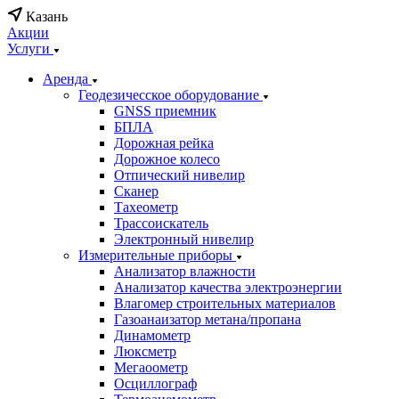
Казань
Акции
Услуги
Аренда
Геодезичесское оборудование
GNSS приемник
БПЛА
Дорожная рейка
Дорожное колесо
Отпический нивелир
Сканер
Тахеометр
Трассоискатель
Электронный нивелир
Измерительные приборы
Анализатор влажности
Анализатор качества электроэнергии
Влагомер строительных материалов
Газоанаизатор метана/пропана
Динамометр
Люксметр
Мегаоометр
Осциллограф