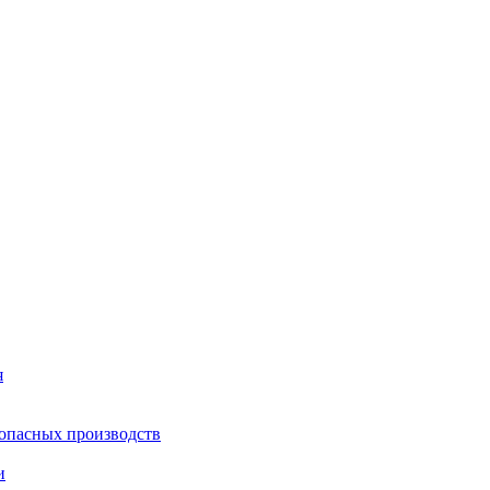
я
опасных производств
и