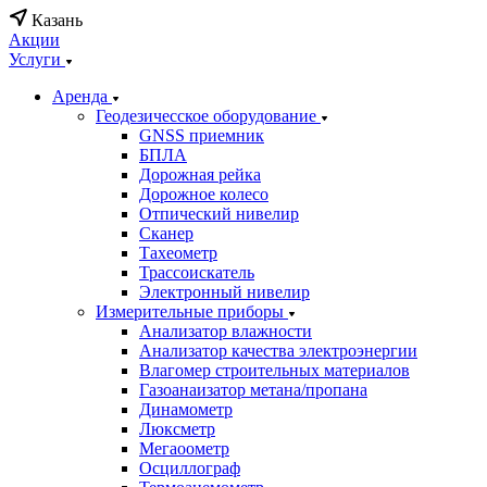
Казань
Акции
Услуги
Аренда
Геодезичесское оборудование
GNSS приемник
БПЛА
Дорожная рейка
Дорожное колесо
Отпический нивелир
Сканер
Тахеометр
Трассоискатель
Электронный нивелир
Измерительные приборы
Анализатор влажности
Анализатор качества электроэнергии
Влагомер строительных материалов
Газоанаизатор метана/пропана
Динамометр
Люксметр
Мегаоометр
Осциллограф