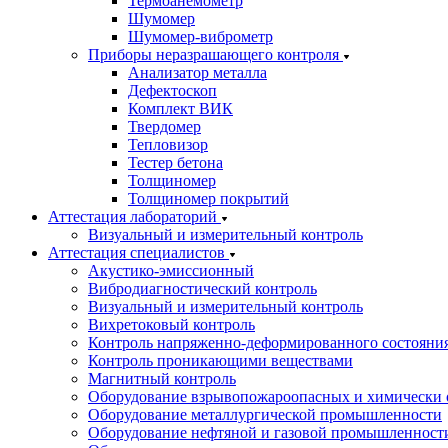
Термоанемометр
Шумомер
Шумомер-виброметр
Приборы неразрашающего контроля
Анализатор металла
Дефектоскоп
Комплект ВИК
Твердомер
Тепловизор
Тестер бетона
Толщиномер
Толщиномер покрытий
Аттестация лабораторий
Визуальный и измерительный контроль
Аттестация специалистов
Акустико-эмиссионный
Вибродиагностический контроль
Визуальный и измерительный контроль
Вихретоковый контроль
Контроль напряженно-деформированного состояни
Контроль проникающими веществами
Магнитный контроль
Оборудование взрывопожароопасных и химически 
Оборудование металлургической промышленности
Оборудование нефтяной и газовой промышленност