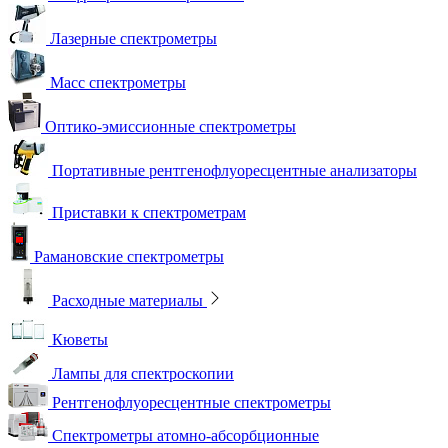
Лазерные спектрометры
Масс спектрометры
Оптико-эмиссионные спектрометры
Портативные рентгенофлуоресцентные анализаторы
Приставки к спектрометрам
Рамановские спектрометры
Расходные материалы
Кюветы
Лампы для спектроскопии
Рентгенофлуоресцентные спектрометры
Спектрометры атомно-абсорбционные