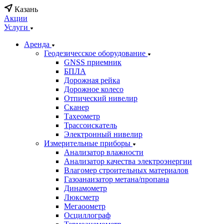
Казань
Акции
Услуги
Аренда
Геодезичесское оборудование
GNSS приемник
БПЛА
Дорожная рейка
Дорожное колесо
Отпический нивелир
Сканер
Тахеометр
Трассоискатель
Электронный нивелир
Измерительные приборы
Анализатор влажности
Анализатор качества электроэнергии
Влагомер строительных материалов
Газоанаизатор метана/пропана
Динамометр
Люксметр
Мегаоометр
Осциллограф