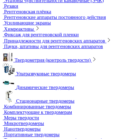
Кроулеры
Негатоскопы
Оцифровщики рентгеновских снимков
Плоскопанельные детекторы
Принадлежности для рентгенографии
Гибкие кассеты для рентгеновской пленки
Литеры маркировочные
Магнитные держатели для рентгеновской пленки
Маркировочные знаки для радиографического контроля
Проволочные эталоны чувствительности
Универсальный шаблон радиографа
Эталоны чувствительности канавочные (ЭЧК)
Резаки
Рентгеновская плёнка
Рентгеновские аппараты постоянного действия
Усиливающие экраны
Химреактивы
Фиксаж для рентгеновской пленки
Принадлежности для рентгеновских аппаратов
Пауки, штативы для рентгеновских аппаратов
Твердометрия (контроль твердости)
Ультразвуковые твердомеры