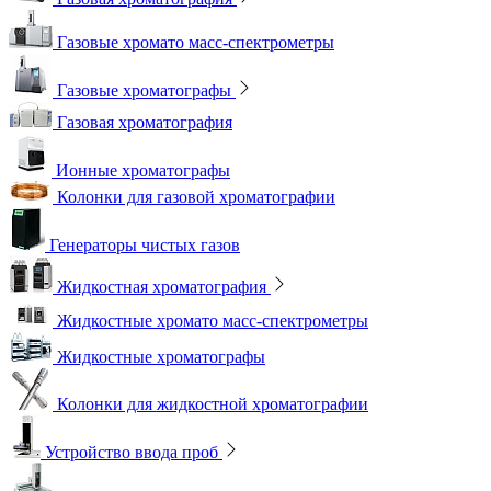
Газовые хромато масс-спектрометры
Газовые хроматографы
Газовая хроматография
Ионные хроматографы
Колонки для газовой хроматографии
Генераторы чистых газов
Жидкостная хроматография
Жидкостные хромато масс-спектрометры
Жидкостные хроматографы
Колонки для жидкостной хроматографии
Устройство ввода проб