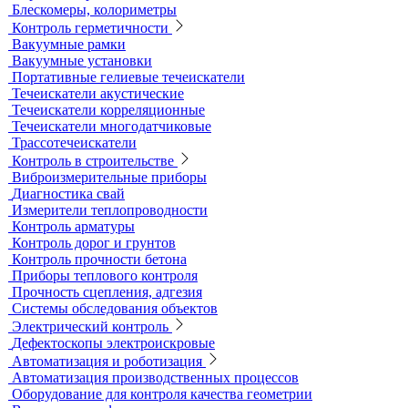
Импедансные дефектоскопы
Тестеры
Контроль изоляции и покрытий
Толщиномеры покрытий
Контроль качества покрытий
Адгезиметры
Образцы для толщинометрии
Трибометры
Контроль чистоты поверхности
Оборудование для физических испытаний покрытий
Датчики к толщиномерам покрытий
Абразиометры
Блескомеры, колориметры
Контроль герметичности
Вакуумные рамки
Вакуумные установки
Портативные гелиевые течеискатели
Течеискатели акустические
Течеискатели корреляционные
Течеискатели многодатчиковые
Трассотечеискатели
Контроль в строительстве
Виброизмерительные приборы
Диагностика свай
Измерители теплопроводности