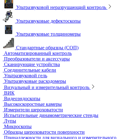
Водяные бани
Инкубаторы
Масляные бани
Песчаные бани
Сухие бани
Термостаты
Термостаты жидкостные
Термостаты твердотельные
Химическое и биохимическое потребление кислорода
Ультразвуковой неразрушающий контроль
Ультразвуковые дефектоскопы
Ультразвуковые толщиномеры
Стандартные образцы (СОП)
Автоматизированный контроль
Преобразователи и аксессуары
Сканирующие устройства
Соединительные кабели