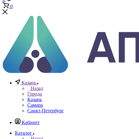
Телефоны
+7 (812) 640-40-13
По всем вопросам
8 800 777 20 78
Отдел неразрушающего контроля
+7 965 786 38 77
Отдел контрольно измерительных приборов
Заказать звонок
0
0
0