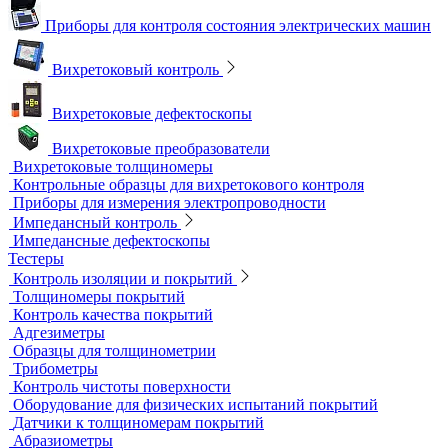
Магнитопорошковые дефектоскопы и электромагниты
Магнитные толщиномеры покрытий
Магнитометры, коэрцитиметры и ферритометры
Автоматические линии и стенды магнитопорошкового
контроля
Образцы для МПД
Расходные материалы для МПД
УФ-лампы и светильники
Метод магнитной памяти металла
Приборы для контроля состояния электрических машин
Вихретоковый контроль
Вихретоковые дефектоскопы
Вихретоковые преобразователи
Вихретоковые толщиномеры
Контрольные образцы для вихретокового контроля
Приборы для измерения электропроводности
Импедансный контроль