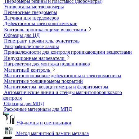
Динамические твердомеры
Стационарные твердомеры
Комбинированные твердомеры
Комплектующие к твердомерам
Меры твердости
Микротвердомеры
Нанотвердомеры
Портативные твердомеры
Твердомеры резины и пластмасс (дюрометры)
Универсальные твердомеры
Переносные твердомеры
Датчики для твердомеров
Дефектоскопы электролитические
Контроль проникающими веществами
Образцы для ЦД
Пенетрант, проявитель, очиститель
Ультрафиолетовые лампы
Принадлежности для контроля проникающими веществами
Индукционные нагреватели
Нагреватели для монтажа подшипников
Магнитный контроль