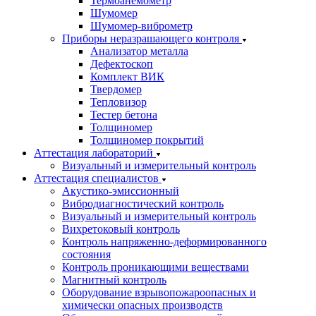
Термоанемометр
Шумомер
Шумомер-виброметр
Приборы неразрашающего контроля
Анализатор металла
Дефектоскоп
Комплект ВИК
Твердомер
Тепловизор
Тестер бетона
Толщиномер
Толщиномер покрытий
Аттестация лабораторий
Визуальный и измерительный контроль
Аттестация специалистов
Акустико-эмиссионный
Вибродиагностический контроль
Визуальный и измерительный контроль
Вихретоковый контроль
Контроль напряженно-деформированного
состояния
Контроль проникающими веществами
Магнитный контроль
Оборудование взрывопожароопасных и
химически опасных производств