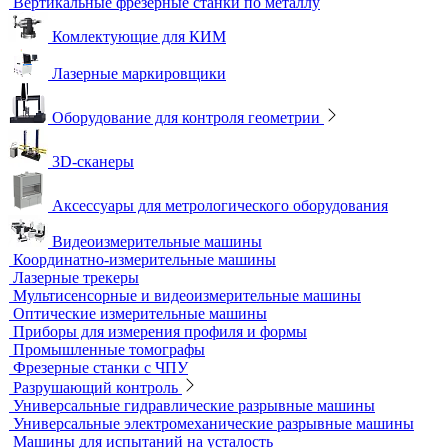
Контроль арматуры
Контроль дорог и грунтов
Контроль прочности бетона
Приборы теплового контроля
Прочность сцепления, адгезия
Системы обследования объектов
Электрический контроль
Дефектоскопы электроискровые
Автоматизация и роботизация
Автоматизация производственных процессов
Оборудование для контроля качества геометрии
Вертикальные фрезерные станки по металлу
Комлектующие для КИМ
Лазерные маркировщики
Оборудование для контроля геометрии
3D-сканеры
Аксессуары для метрологического оборудования