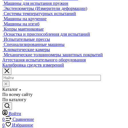
Видеоизмерительные машины
Координатно-измерительные машины
Лазерные трекеры
Мультисенсорные и видеоизмерительные машины
Оптические измерительные машины
Приборы для измерения профиля и формы
Промышленные томографы
Фрезерные станки с ЧПУ
Разрушающий контроль
Универсальные гидравлические разрывные машины
Универсальные электромеханические разрывные машины
Машины для испытаний на усталость
Машины для испытания пружин
Экстензометры (Измерители деформации)
Системы температурных испытаний
Машины на кручение
Машины на изгиб
Копры маятниковые
Оснастка и приспособления для испытаний
Испытательные прессы
Специализированные машины
Климатические камеры
Механические толщиномеры защитных покрытий
Аттестация испытательного оборудования
Калибровка средств измерений