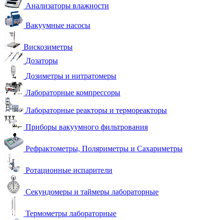
Анализаторы влажности
Вакуумные насосы
Вискозиметры
Дозаторы
Дозиметры и нитратомеры
Лабораторные компрессоры
Лабораторные реакторы и термореакторы
Приборы вакуумного фильтрования
Рефрактометры, Поляриметры и Сахариметры
Ротационные испарители
Секундомеры и таймеры лабораторные
Термометры лабораторные