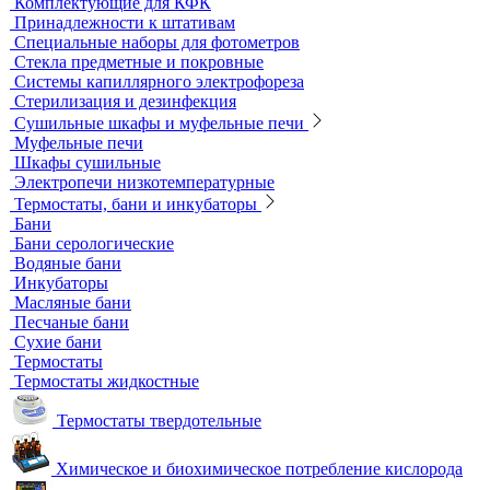
Оборудование для перемешивания
Общелабораторное оборудование LOIP
Продукция компании IKA Werke
Расходные материалы
Ареометры
Калибровочные расстворы и реагенты
Комплектующие для КФК
Принадлежности к штативам
Специальные наборы для фотометров
Стекла предметные и покровные
Системы капиллярного электрофореза
Стерилизация и дезинфекция
Сушильные шкафы и муфельные печи
Муфельные печи
Шкафы сушильные
Электропечи низкотемпературные
Термостаты, бани и инкубаторы
Бани
Бани серологические