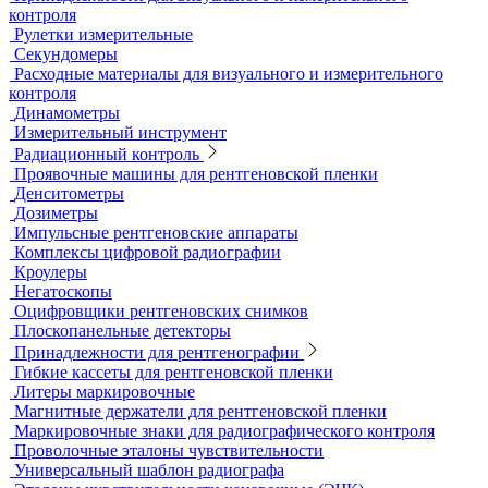
Ультразвуковой гель
Ультразвуковые расходомеры
Визуальный и измерительный контроль
ВИК
Видеоэндоскопы
Высокоскоростные камеры
Измерители шероховатости
Испытательные динамометрические стенды
Лупы
Микроскопы
Образцы шероховатости поверхности
Принадлежности для визуального и измерительного
контроля
Рулетки измерительные
Секундомеры
Расходные материалы для визуального и измерительного
контроля
Динамометры
Измерительный инструмент
Радиационный контроль
Проявочные машины для рентгеновской пленки
Денситометры
Дозиметры
Импульсные рентгеновские аппараты
Комплексы цифровой радиографии