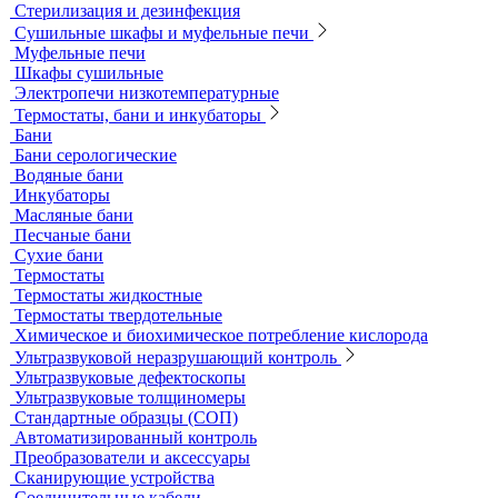
Калибровочные расстворы и реагенты
Комплектующие для КФК
Принадлежности к штативам
Специальные наборы для фотометров
Стекла предметные и покровные
Системы капиллярного электрофореза
Стерилизация и дезинфекция
Сушильные шкафы и муфельные печи
Муфельные печи
Шкафы сушильные
Электропечи низкотемпературные
Термостаты, бани и инкубаторы
Бани
Бани серологические
Водяные бани
Инкубаторы
Масляные бани
Песчаные бани
Сухие бани
Термостаты
Термостаты жидкостные
Термостаты твердотельные
Химическое и биохимическое потребление кислорода
Ультразвуковой неразрушающий контроль
Ультразвуковые дефектоскопы