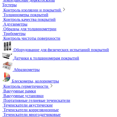
Вихретоковые преобразователи
Вихретоковые толщиномеры
Контрольные образцы для вихретокового контроля
Приборы для измерения электропроводности
Импедансный контроль
Импедансные дефектоскопы
Тестеры
Контроль изоляции и покрытий
Толщиномеры покрытий
Контроль качества покрытий
Адгезиметры
Образцы для толщинометрии
Трибометры
Контроль чистоты поверхности
Оборудование для физических испытаний покрытий
Датчики к толщиномерам покрытий
Абразиометры
Блескомеры, колориметры
Контроль герметичности