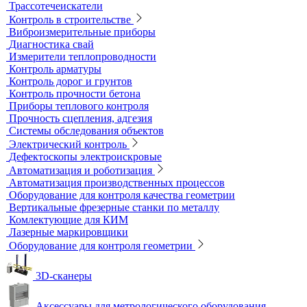
Вакуумные рамки
Вакуумные установки
Портативные гелиевые течеискатели
Течеискатели акустические
Течеискатели корреляционные
Течеискатели многодатчиковые
Трассотечеискатели
Контроль в строительстве
Виброизмерительные приборы
Диагностика свай
Измерители теплопроводности
Контроль арматуры
Контроль дорог и грунтов
Контроль прочности бетона
Приборы теплового контроля
Прочность сцепления, адгезия
Системы обследования объектов
Электрический контроль
Дефектоскопы электроискровые
Автоматизация и роботизация
Автоматизация производственных процессов
Оборудование для контроля качества геометрии
Вертикальные фрезерные станки по металлу
Комлектующие для КИМ
Лазерные маркировщики