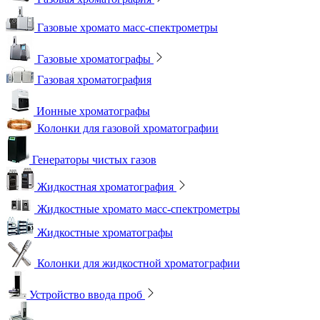
Газовые хромато масс-спектрометры
Газовые хроматографы
Газовая хроматография
Ионные хроматографы
Колонки для газовой хроматографии
Генераторы чистых газов
Жидкостная хроматография
Жидкостные хромато масс-спектрометры
Жидкостные хроматографы
Колонки для жидкостной хроматографии
Устройство ввода проб