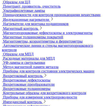
Твердомеры резины и пластмасс (дюрометры)
Универсальные твердомеры
Переносные твердомеры
Датчики для твердомеров
Дефектоскопы электролитические
Контроль проникающими веществами
Образцы для ЦД
Пенетрант, проявитель, очиститель
Ультрафиолетовые лампы
Принадлежности для контроля проникающими веществами
Индукционные нагреватели
Нагреватели для монтажа подшипников
Магнитный контроль
Магнитопорошковые дефектоскопы и электромагниты
Магнитные толщиномеры покрытий
Магнитометры, коэрцитиметры и ферритометры
Автоматические линии и стенды магнитопорошкового
контроля
Образцы для МПД
Расходные материалы для МПД
УФ-лампы и светильники
Метод магнитной памяти металла
Приборы для контроля состояния электрических машин
Вихретоковый контроль
Вихретоковые дефектоскопы