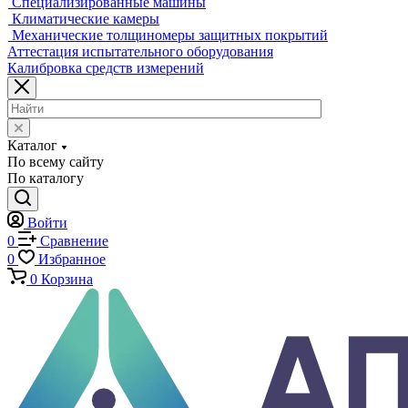
Машины на кручение
Машины на изгиб
Копры маятниковые
Оснастка и приспособления для испытаний
Испытательные прессы
Специализированные машины
Климатические камеры
Механические толщиномеры защитных покрытий
Аттестация испытательного оборудования
Калибровка средств измерений
Каталог
По всему сайту
По каталогу
Войти
0
Сравнение
0
Избранное
0
Корзина