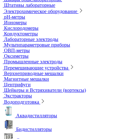
Титраторы
Ультразвуковые ванны и мойки
Устройства для сушки посуды
Холодильники лабораторные
Шкафы общелабораторные
Штативы лабораторные
Электрохимическое оборудование
pH-метры
Иономеры
Кислородомеры
Кондуктометры
Лабораторные электроды
Мультипараметровые приборы
ОВП-метры
Оксиметры
Промышленные электроды
Перемешивающие устройства
Верхнеприводные мешалки
Магнитные мешалки
Центрифуги
Шейкеры и Встряхиватели (вортексы)
Экстракторы
Водоподготовка