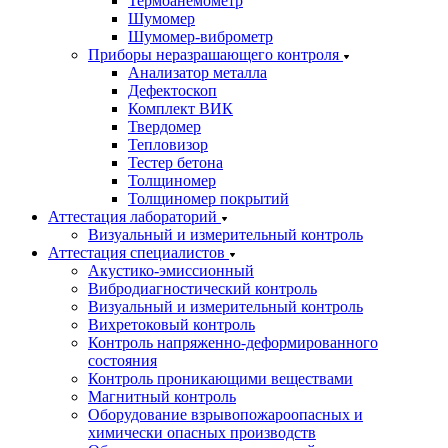
Термоанемометр
Шумомер
Шумомер-виброметр
Приборы неразрашающего контроля
Анализатор металла
Дефектоскоп
Комплект ВИК
Твердомер
Тепловизор
Тестер бетона
Толщиномер
Толщиномер покрытий
Аттестация лабораторий
Визуальный и измерительный контроль
Аттестация специалистов
Акустико-эмиссионный
Вибродиагностический контроль
Визуальный и измерительный контроль
Вихретоковый контроль
Контроль напряженно-деформированного
состояния
Контроль проникающими веществами
Магнитный контроль
Оборудование взрывопожароопасных и
химически опасных производств