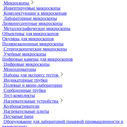
Колбы
Мерная посуда
Посуда общего назначения
Центрифужные пробирки
Микроскопы
Инвертируемые микроскопы
Комплектующие к микроскопам
Лабораторные микроскопы
Люминесцентные микроскопы
Металлографические микроскопы
Объективы для микроскопов
Окуляры для микроскопов
Поляризационные микроскопы
Стереоскопические микроскопы
Учебные микроскопы
Цифровые камеры для микроскопов
Цифровые микроскопы
Монохроматоры
Наборы для экспресс тестов
Индикаторные трубки
Полевые и мини-лаборатории
Сорбционные трубки
Тест-комплекты