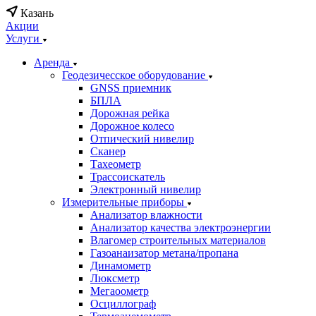
Казань
Акции
Услуги
Аренда
Геодезичесское оборудование
GNSS приемник
БПЛА
Дорожная рейка
Дорожное колесо
Отпический нивелир
Сканер
Тахеометр
Трассоискатель
Электронный нивелир
Измерительные приборы
Анализатор влажности
Анализатор качества электроэнергии
Влагомер строительных материалов
Газоанаизатор метана/пропана
Динамометр
Люксметр
Мегаоометр
Осциллограф