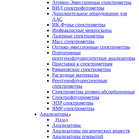
Назад
Аналитическое оборудование
Спектрометры
Назад
Спектрометры
Автоматические Дозаторы
Атомно-Эмиссионные спектрометры
ВИД спектрофотометры
Дополнительное оборудование для
ААС
ИК-Фурье спектрометры
Инфракрасные микроскопы
Лазерные спектрометры
Масс спектрометры
Оптико-эмиссионные спектрометры
Портативные
рентгенофлуоресцентные анализаторы
Приставки к спектрометрам
Рамановские спектрометры
Расходные материалы
Рентгенофлуоресцентные
спектрометры
Спектрометры атомно-абсорбционные
Спектрофлуориметры
ЭПР спектрометры