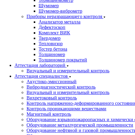
Термоанемометр
Шумомер
Шумомер-виброметр
Приборы неразрашающего контроля
Анализатор металла
Дефектоскоп
Комплект ВИК
Твердомер
Тепловизор
Тестер бетона
Толщиномер
Толщиномер покрытий
Аттестация лабораторий
Визуальный и измерительный контроль
Аттестация специалистов
Акустико-эмиссионный
Вибродиагностический контроль
Визуальный и измерительный контроль
Вихретоковый контроль
Контроль напряженно-деформированного состояни
Контроль проникающими веществами
Магнитный контроль
Оборудование взрывопожароопасных и химически 
Оборудование металлургической промышленности
Оборудование нефтяной и газовой промышленност