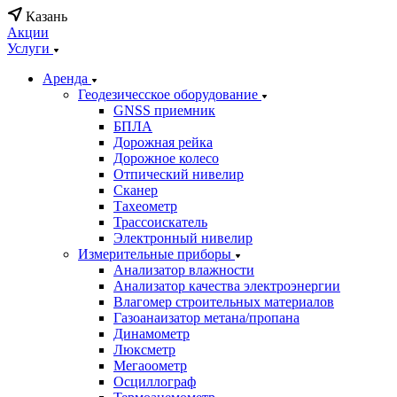
Казань
Акции
Услуги
Аренда
Геодезичесское оборудование
GNSS приемник
БПЛА
Дорожная рейка
Дорожное колесо
Отпический нивелир
Сканер
Тахеометр
Трассоискатель
Электронный нивелир
Измерительные приборы
Анализатор влажности
Анализатор качества электроэнергии
Влагомер строительных материалов
Газоанаизатор метана/пропана
Динамометр
Люксметр
Мегаоометр
Осциллограф