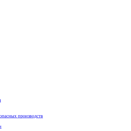
я
опасных производств
и