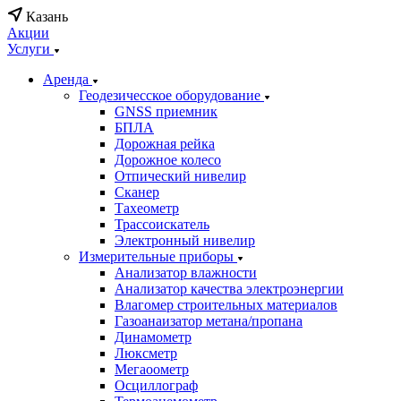
Казань
Акции
Услуги
Аренда
Геодезичесское оборудование
GNSS приемник
БПЛА
Дорожная рейка
Дорожное колесо
Отпический нивелир
Сканер
Тахеометр
Трассоискатель
Электронный нивелир
Измерительные приборы
Анализатор влажности
Анализатор качества электроэнергии
Влагомер строительных материалов
Газоанаизатор метана/пропана
Динамометр
Люксметр
Мегаоометр
Осциллограф