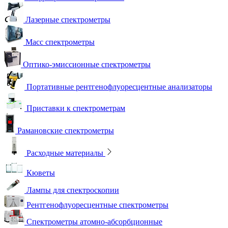
Лазерные спектрометры
Масс спектрометры
Оптико-эмиссионные спектрометры
Портативные рентгенофлуоресцентные анализаторы
Приставки к спектрометрам
Рамановские спектрометры
Расходные материалы
Кюветы
Лампы для спектроскопии
Рентгенофлуоресцентные спектрометры
Спектрометры атомно-абсорбционные