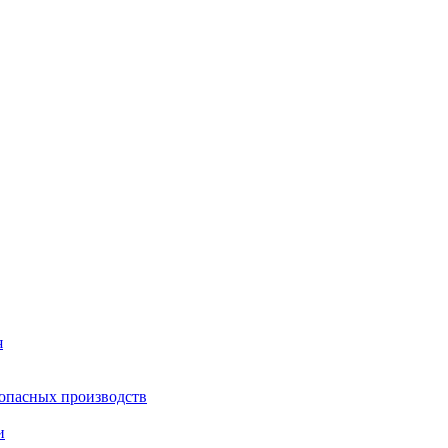
я
опасных производств
и