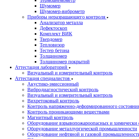
Термоанемометр
Шумомер
Шумомер-виброметр
Приборы неразрашающего контроля
Анализатор металла
Дефектоскоп
Комплект ВИК
Твердомер
Тепловизор
Тестер бетона
Толщиномер
Толщиномер покрытий
Аттестация лабораторий
Визуальный и измерительный контроль
Аттестация специалистов
Акустико-эмиссионный
Вибродиагностический контроль
Визуальный и измерительный контроль
Вихретоковый контроль
Контроль напряженно-деформированного состояни
Контроль проникающими веществами
Магнитный контроль
Оборудование взрывопожароопасных и химически 
Оборудование металлургической промышленности
Оборудование нефтяной и газовой промышленност