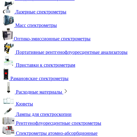
Лазерные спектрометры
Масс спектрометры
Оптико-эмиссионные спектрометры
Портативные рентгенофлуоресцентные анализаторы
Приставки к спектрометрам
Рамановские спектрометры
Расходные материалы
Кюветы
Лампы для спектроскопии
Рентгенофлуоресцентные спектрометры
Спектрометры атомно-абсорбционные