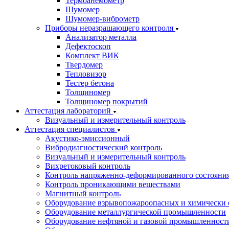
Термоанемометр
Шумомер
Шумомер-виброметр
Приборы неразрашающего контроля
Анализатор металла
Дефектоскоп
Комплект ВИК
Твердомер
Тепловизор
Тестер бетона
Толщиномер
Толщиномер покрытий
Аттестация лабораторий
Визуальный и измерительный контроль
Аттестация специалистов
Акустико-эмиссионный
Вибродиагностический контроль
Визуальный и измерительный контроль
Вихретоковый контроль
Контроль напряженно-деформированного состояни
Контроль проникающими веществами
Магнитный контроль
Оборудование взрывопожароопасных и химически 
Оборудование металлургической промышленности
Оборудование нефтяной и газовой промышленност