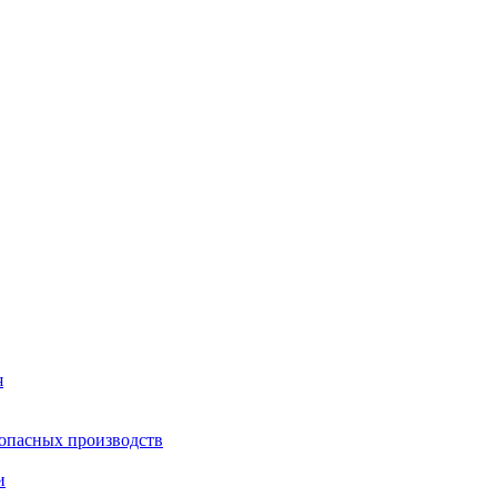
я
опасных производств
и