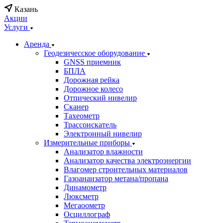
Казань
Акции
Услуги
Аренда
Геодезичесское оборудование
GNSS приемник
БПЛА
Дорожная рейка
Дорожное колесо
Отпический нивелир
Сканер
Тахеометр
Трассоискатель
Электронный нивелир
Измерительные приборы
Анализатор влажности
Анализатор качества электроэнергии
Влагомер строительных материалов
Газоанаизатор метана/пропана
Динамометр
Люксметр
Мегаоометр
Осциллограф