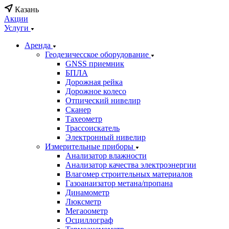
Казань
Акции
Услуги
Аренда
Геодезичесское оборудование
GNSS приемник
БПЛА
Дорожная рейка
Дорожное колесо
Отпический нивелир
Сканер
Тахеометр
Трассоискатель
Электронный нивелир
Измерительные приборы
Анализатор влажности
Анализатор качества электроэнергии
Влагомер строительных материалов
Газоанаизатор метана/пропана
Динамометр
Люксметр
Мегаоометр
Осциллограф