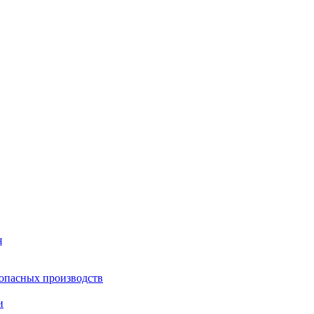
я
опасных производств
и