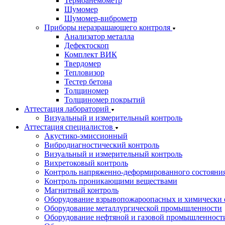
Термоанемометр
Шумомер
Шумомер-виброметр
Приборы неразрашающего контроля
Анализатор металла
Дефектоскоп
Комплект ВИК
Твердомер
Тепловизор
Тестер бетона
Толщиномер
Толщиномер покрытий
Аттестация лабораторий
Визуальный и измерительный контроль
Аттестация специалистов
Акустико-эмиссионный
Вибродиагностический контроль
Визуальный и измерительный контроль
Вихретоковый контроль
Контроль напряженно-деформированного состояни
Контроль проникающими веществами
Магнитный контроль
Оборудование взрывопожароопасных и химически 
Оборудование металлургической промышленности
Оборудование нефтяной и газовой промышленност