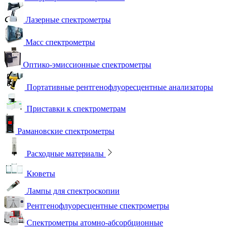
Лазерные спектрометры
Масс спектрометры
Оптико-эмиссионные спектрометры
Портативные рентгенофлуоресцентные анализаторы
Приставки к спектрометрам
Рамановские спектрометры
Расходные материалы
Кюветы
Лампы для спектроскопии
Рентгенофлуоресцентные спектрометры
Спектрометры атомно-абсорбционные