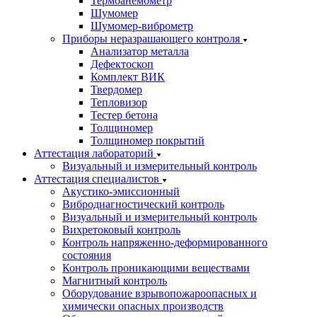
Термоанемометр
Шумомер
Шумомер-виброметр
Приборы неразрашающего контроля
Анализатор металла
Дефектоскоп
Комплект ВИК
Твердомер
Тепловизор
Тестер бетона
Толщиномер
Толщиномер покрытий
Аттестация лабораторий
Визуальный и измерительный контроль
Аттестация специалистов
Акустико-эмиссионный
Вибродиагностический контроль
Визуальный и измерительный контроль
Вихретоковый контроль
Контроль напряженно-деформированного
состояния
Контроль проникающими веществами
Магнитный контроль
Оборудование взрывопожароопасных и
химически опасных производств