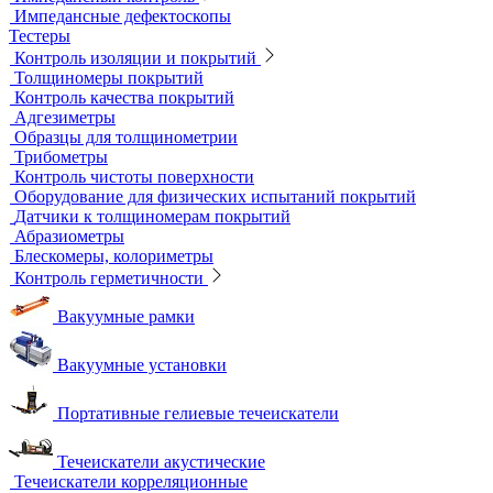
Вихретоковые дефектоскопы
Вихретоковые преобразователи
Вихретоковые толщиномеры
Контрольные образцы для вихретокового контроля
Приборы для измерения электропроводности
Импедансный контроль
Импедансные дефектоскопы
Тестеры
Контроль изоляции и покрытий
Толщиномеры покрытий
Контроль качества покрытий
Адгезиметры
Образцы для толщинометрии
Трибометры
Контроль чистоты поверхности
Оборудование для физических испытаний покрытий
Датчики к толщиномерам покрытий
Абразиометры
Блескомеры, колориметры
Контроль герметичности
Вакуумные рамки
Вакуумные установки