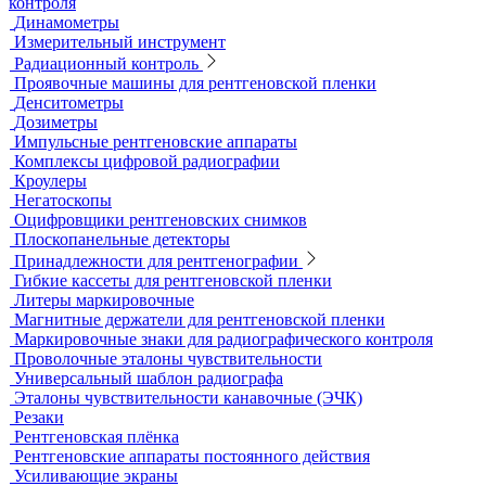
Образцы шероховатости поверхности
Принадлежности для визуального и измерительного
контроля
Рулетки измерительные
Секундомеры
Расходные материалы для визуального и измерительного
контроля
Динамометры
Измерительный инструмент
Радиационный контроль
Проявочные машины для рентгеновской пленки
Денситометры
Дозиметры
Импульсные рентгеновские аппараты
Комплексы цифровой радиографии
Кроулеры
Негатоскопы
Оцифровщики рентгеновских снимков
Плоскопанельные детекторы
Принадлежности для рентгенографии
Гибкие кассеты для рентгеновской пленки
Литеры маркировочные
Магнитные держатели для рентгеновской пленки
Маркировочные знаки для радиографического контроля
Проволочные эталоны чувствительности