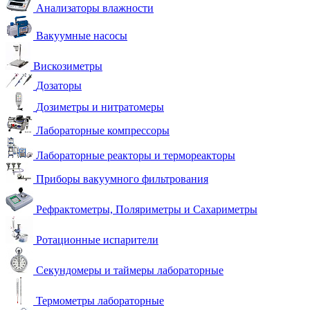
Анализаторы влажности
Вакуумные насосы
Вискозиметры
Дозаторы
Дозиметры и нитратомеры
Лабораторные компрессоры
Лабораторные реакторы и термореакторы
Приборы вакуумного фильтрования
Рефрактометры, Поляриметры и Сахариметры
Ротационные испарители
Секундомеры и таймеры лабораторные
Термометры лабораторные