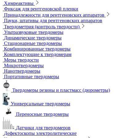
Универсальный шаблон радиографа
Эталоны чувствительности канавочные (ЭЧК)
Резаки
Рентгеновская плёнка
Рентгеновские аппараты постоянного действия
Усиливающие экраны
Химреактивы
Фиксаж для рентгеновской пленки
Принадлежности для рентгеновских аппаратов
Пауки, штативы для рентгеновских аппаратов
Твердометрия (контроль твердости)
Ультразвуковые твердомеры
Динамические твердомеры
Стационарные твердомеры
Комбинированные твердомеры
Комплектующие к твердомерам
Меры твердости
Микротвердомеры
Нанотвердомеры
Портативные твердомеры
Твердомеры резины и пластмасс (дюрометры)
Универсальные твердомеры