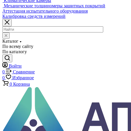
Оснастка и приспособления для испытаний
Испытательные прессы
Специализированные машины
Климатические камеры
Механические толщиномеры защитных покрытий
Аттестация испытательного оборудования
Калибровка средств измерений
Каталог
По всему сайту
По каталогу
Войти
0
Сравнение
0
Избранное
0
Корзина