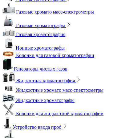
Газовые хромато масс-спектрометры
Газовые хроматографы
Газовая хроматография
Ионные хроматографы
Колонки для газовой хроматографии
Генераторы чистых газов
Жидкостная хроматография
Жидкостные хромато масс-спектрометры
Жидкостные хроматографы
Колонки для жидкостной хроматографии
Устройство ввода проб