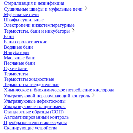
Комплектующие для КФК
Принадлежности к штативам
Специальные наборы для фотометров
Стекла предметные и покровные
Системы капиллярного электрофореза
Стерилизация и дезинфекция
Сушильные шкафы и муфельные печи
Муфельные печи
Шкафы сушильные
Электропечи низкотемпературные
Термостаты, бани и инкубаторы
Бани
Бани серологические
Водяные бани
Инкубаторы
Масляные бани
Песчаные бани
Сухие бани
Термостаты
Термостаты жидкостные
Термостаты твердотельные
Химическое и биохимическое потребление кислорода
Ультразвуковой неразрушающий контроль