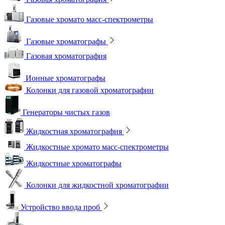
Газовые хромато масс-спектрометры
Газовые хроматографы
Газовая хроматография
Ионные хроматографы
Колонки для газовой хроматографии
Генераторы чистых газов
Жидкостная хроматография
Жидкостные хромато масс-спектрометры
Жидкостные хроматографы
Колонки для жидкостной хроматографии
Устройство ввода проб