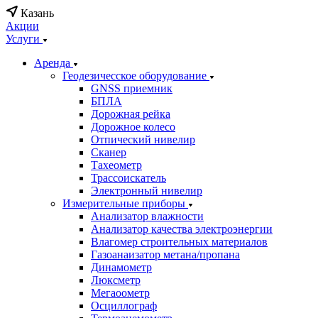
Казань
Акции
Услуги
Аренда
Геодезичесское оборудование
GNSS приемник
БПЛА
Дорожная рейка
Дорожное колесо
Отпический нивелир
Сканер
Тахеометр
Трассоискатель
Электронный нивелир
Измерительные приборы
Анализатор влажности
Анализатор качества электроэнергии
Влагомер строительных материалов
Газоанаизатор метана/пропана
Динамометр
Люксметр
Мегаоометр
Осциллограф