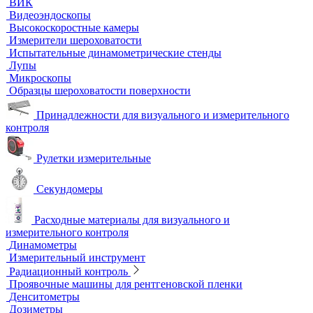
Термостаты твердотельные
Химическое и биохимическое потребление кислорода
Ультразвуковой неразрушающий контроль
Ультразвуковые дефектоскопы
Ультразвуковые толщиномеры
Стандартные образцы (СОП)
Автоматизированный контроль
Преобразователи и аксессуары
Сканирующие устройства
Соединительные кабели
Ультразвуковой гель
Ультразвуковые расходомеры
Визуальный и измерительный контроль
ВИК
Видеоэндоскопы
Высокоскоростные камеры
Измерители шероховатости
Испытательные динамометрические стенды
Лупы
Микроскопы
Образцы шероховатости поверхности
Принадлежности для визуального и измерительного
контроля