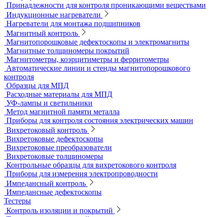
Меры твердости
Микротвердомеры
Нанотвердомеры
Портативные твердомеры
Твердомеры резины и пластмасс (дюрометры)
Универсальные твердомеры
Переносные твердомеры
Датчики для твердомеров
Дефектоскопы электролитические
Контроль проникающими веществами
Образцы для ЦД
Пенетрант, проявитель, очиститель
Ультрафиолетовые лампы
Принадлежности для контроля проникающими веществами
Индукционные нагреватели
Нагреватели для монтажа подшипников
Магнитный контроль
Магнитопорошковые дефектоскопы и электромагниты
Магнитные толщиномеры покрытий
Магнитометры, коэрцитиметры и ферритометры
Автоматические линии и стенды магнитопорошкового
контроля
Образцы для МПД
Расходные материалы для МПД
УФ-лампы и светильники