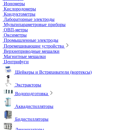
Титраторы
Ультразвуковые ванны и мойки
Устройства для сушки посуды
Холодильники лабораторные
Шкафы общелабораторные
Штативы лабораторные
Электрохимическое оборудование
pH-метры
Иономеры
Кислородомеры
Кондуктометры
Лабораторные электроды
Мультипараметровые приборы
ОВП-метры
Оксиметры
Промышленные электроды
Перемешивающие устройства
Верхнеприводные мешалки
Магнитные мешалки
Центрифуги