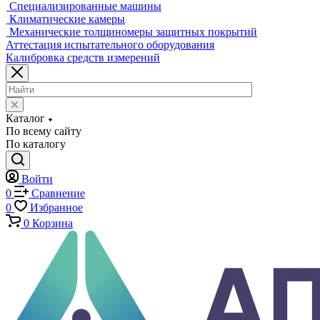
Разрушающий контроль
Универсальные гидравлические разрывные машины
Универсальные электромеханические разрывные машины
Машины для испытаний на усталость
Машины для испытания пружин
Экстензометры (Измерители деформации)
Системы температурных испытаний
Машины на кручение
Машины на изгиб
Копры маятниковые
Оснастка и приспособления для испытаний
Испытательные прессы
Специализированные машины
Климатические камеры
Механические толщиномеры защитных покрытий
Аттестация испытательного оборудования
Калибровка средств измерений
Каталог
По всему сайту
По каталогу