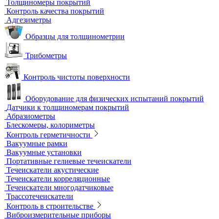
Метод магнитной памяти металла
Приборы для контроля состояния электрических машин
Вихретоковый контроль
Вихретоковые дефектоскопы
Вихретоковые преобразователи
Вихретоковые толщиномеры
Контрольные образцы для вихретокового контроля
Приборы для измерения электропроводности
Импедансный контроль
Импедансные дефектоскопы
Тестеры
Контроль изоляции и покрытий
Толщиномеры покрытий
Контроль качества покрытий
Адгезиметры
Образцы для толщинометрии
Трибометры
Контроль чистоты поверхности
Оборудование для физических испытаний покрытий