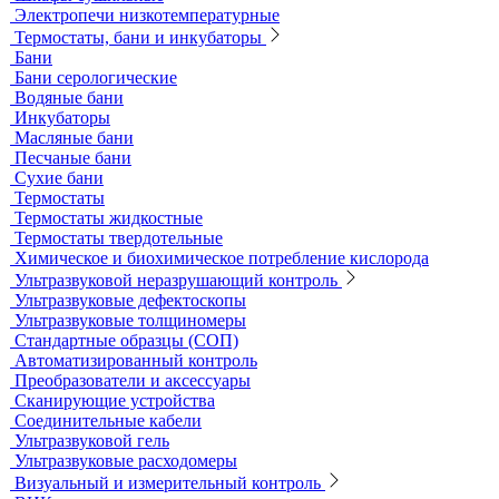
Продукция компании IKA Werke
Расходные материалы
Ареометры
Калибровочные расстворы и реагенты
Комплектующие для КФК
Принадлежности к штативам
Специальные наборы для фотометров
Стекла предметные и покровные
Системы капиллярного электрофореза
Стерилизация и дезинфекция
Сушильные шкафы и муфельные печи
Муфельные печи
Шкафы сушильные
Электропечи низкотемпературные
Термостаты, бани и инкубаторы
Бани
Бани серологические
Водяные бани
Инкубаторы
Масляные бани
Песчаные бани
Сухие бани
Термостаты
Термостаты жидкостные