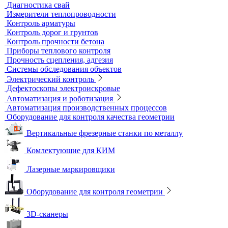
Датчики к толщиномерам покрытий
Абразиометры
Блескомеры, колориметры
Контроль герметичности
Вакуумные рамки
Вакуумные установки
Портативные гелиевые течеискатели
Течеискатели акустические
Течеискатели корреляционные
Течеискатели многодатчиковые
Трассотечеискатели
Контроль в строительстве
Виброизмерительные приборы
Диагностика свай
Измерители теплопроводности
Контроль арматуры
Контроль дорог и грунтов
Контроль прочности бетона
Приборы теплового контроля
Прочность сцепления, адгезия
Системы обследования объектов
Электрический контроль
Дефектоскопы электроискровые
Автоматизация и роботизация
Автоматизация производственных процессов