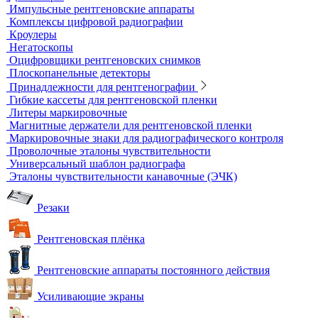
Рулетки измерительные
Секундомеры
Расходные материалы для визуального и
измерительного контроля
Динамометры
Измерительный инструмент
Радиационный контроль
Проявочные машины для рентгеновской пленки
Денситометры
Дозиметры
Импульсные рентгеновские аппараты
Комплексы цифровой радиографии
Кроулеры
Негатоскопы
Оцифровщики рентгеновских снимков
Плоскопанельные детекторы
Принадлежности для рентгенографии
Гибкие кассеты для рентгеновской пленки
Литеры маркировочные
Магнитные держатели для рентгеновской пленки
Маркировочные знаки для радиографического контроля
Проволочные эталоны чувствительности