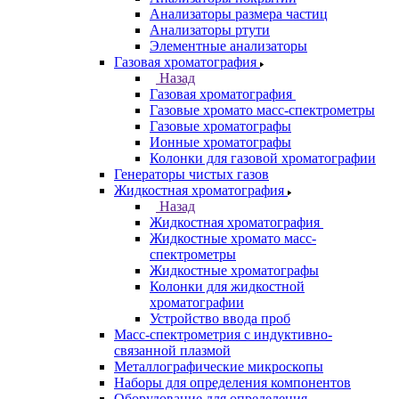
Рамановские спектрометры
Расходные материалы
Рентгенофлуоресцентные
спектрометры
Спектрометры атомно-абсорбционные
Спектрофлуориметры
ЭПР спектрометры
ЯМР-спектрометры
Анализаторы
Назад
Анализаторы
Анализаторы органических веществ
Анализаторы покрытий
Анализаторы размера частиц
Анализаторы ртути
Элементные анализаторы
Газовая хроматография
Назад
Газовая хроматография
Газовые хромато масс-спектрометры
Газовые хроматографы
Ионные хроматографы
Колонки для газовой хроматографии
Генераторы чистых газов