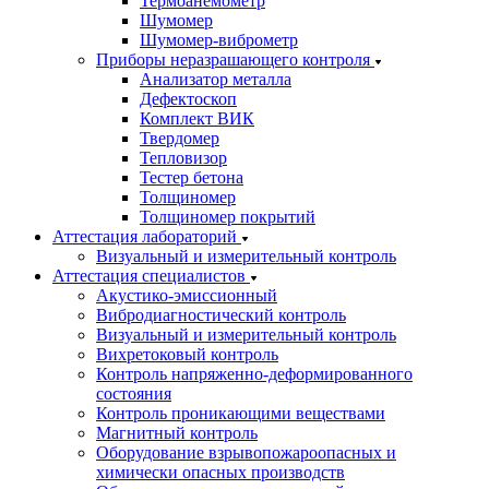
Термоанемометр
Шумомер
Шумомер-виброметр
Приборы неразрашающего контроля
Анализатор металла
Дефектоскоп
Комплект ВИК
Твердомер
Тепловизор
Тестер бетона
Толщиномер
Толщиномер покрытий
Аттестация лабораторий
Визуальный и измерительный контроль
Аттестация специалистов
Акустико-эмиссионный
Вибродиагностический контроль
Визуальный и измерительный контроль
Вихретоковый контроль
Контроль напряженно-деформированного
состояния
Контроль проникающими веществами
Магнитный контроль
Оборудование взрывопожароопасных и
химически опасных производств