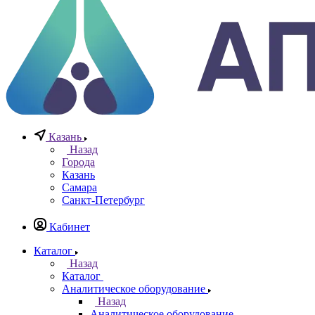
+7 (812) 640-40-13
По всем вопросам
8 800 777 20 78
Отдел неразрушающего контроля
+7 965 786 38 77
Отдел контрольно измерительных приборов
Заказать звонок
0
0
0
Казань
Назад
Города