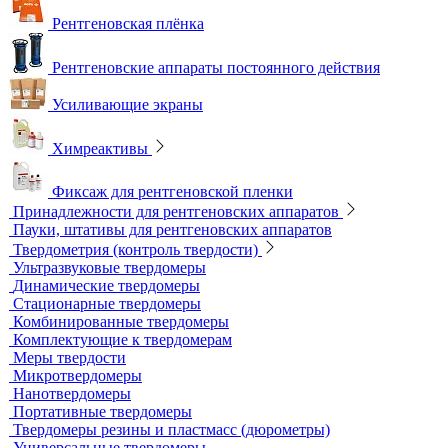
Плоскопанельные детекторы
Принадлежности для рентгенографии
Гибкие кассеты для рентгеновской пленки
Литеры маркировочные
Магнитные держатели для рентгеновской пленки
Маркировочные знаки для радиографического контроля
Проволочные эталоны чувствительности
Универсальный шаблон радиографа
Эталоны чувствительности канавочные (ЭЧК)
Резаки
Рентгеновская плёнка
Рентгеновские аппараты постоянного действия
Усиливающие экраны
Химреактивы
Фиксаж для рентгеновской пленки
Принадлежности для рентгеновских аппаратов
Пауки, штативы для рентгеновских аппаратов