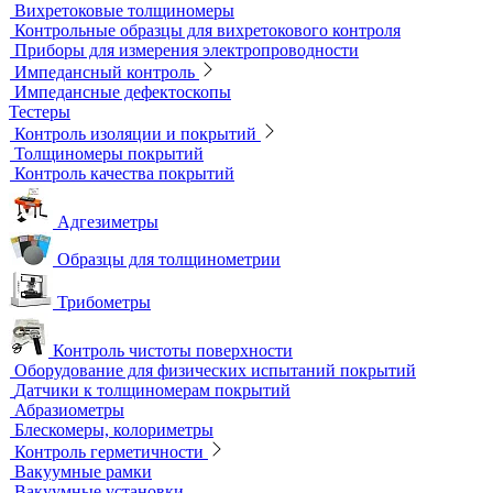
Магнитные толщиномеры покрытий
Магнитометры, коэрцитиметры и ферритометры
Автоматические линии и стенды магнитопорошкового
контроля
Образцы для МПД
Расходные материалы для МПД
УФ-лампы и светильники
Метод магнитной памяти металла
Приборы для контроля состояния электрических машин
Вихретоковый контроль
Вихретоковые дефектоскопы
Вихретоковые преобразователи
Вихретоковые толщиномеры
Контрольные образцы для вихретокового контроля
Приборы для измерения электропроводности
Импедансный контроль
Импедансные дефектоскопы
Тестеры
Контроль изоляции и покрытий
Толщиномеры покрытий
Контроль качества покрытий
Адгезиметры