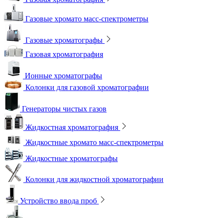
Газовые хромато масс-спектрометры
Газовые хроматографы
Газовая хроматография
Ионные хроматографы
Колонки для газовой хроматографии
Генераторы чистых газов
Жидкостная хроматография
Жидкостные хромато масс-спектрометры
Жидкостные хроматографы
Колонки для жидкостной хроматографии
Устройство ввода проб