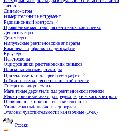
Испытательные динамометрические стенды
Лупы
Микроскопы
Образцы шероховатости поверхности
Принадлежности для визуального и измерительного
контроля
Рулетки измерительные
Секундомеры
Расходные материалы для визуального и измерительного
контроля
Динамометры
Измерительный инструмент
Радиационный контроль
Проявочные машины для рентгеновской пленки
Денситометры
Дозиметры
Импульсные рентгеновские аппараты
Комплексы цифровой радиографии
Кроулеры
Негатоскопы
Оцифровщики рентгеновских снимков