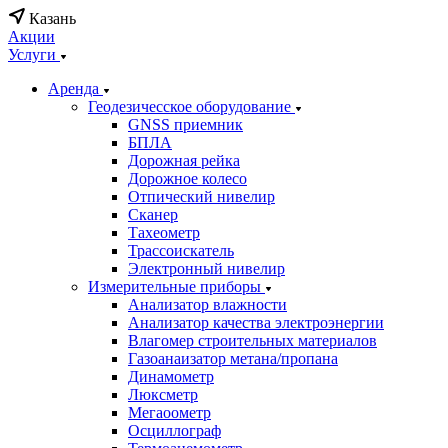
Казань
Акции
Услуги
Аренда
Геодезичесское оборудование
GNSS приемник
БПЛА
Дорожная рейка
Дорожное колесо
Отпический нивелир
Сканер
Тахеометр
Трассоискатель
Электронный нивелир
Измерительные приборы
Анализатор влажности
Анализатор качества электроэнергии
Влагомер строительных материалов
Газоанаизатор метана/пропана
Динамометр
Люксметр
Мегаоометр
Осциллограф