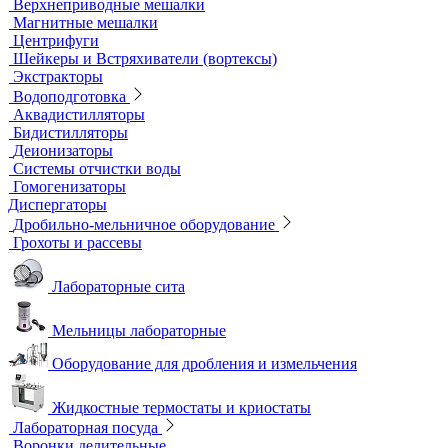
Лабораторные электроды
Мультипараметровые приборы
ОВП-метры
Оксиметры
Промышленные электроды
Перемешивающие устройства
Верхнеприводные мешалки
Магнитные мешалки
Центрифуги
Шейкеры и Встряхиватели (вортексы)
Экстракторы
Водоподготовка
Аквадистилляторы
Бидистилляторы
Деионизаторы
Системы отчистки воды
Гомогенизаторы
Диспергаторы
Дробильно-мельничное оборудование