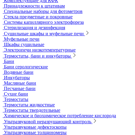
Пробоотборники
Сорбционные трубки
Оборудование для перемешивания
Общелабораторное оборудование LOIP
Продукция компании IKA Werke
Расходные материалы
Ареометры
Калибровочные расстворы и реагенты
Комплектующие для КФК
Принадлежности к штативам
Специальные наборы для фотометров
Стекла предметные и покровные
Системы капиллярного электрофореза
Стерилизация и дезинфекция
Сушильные шкафы и муфельные печи
Муфельные печи
Шкафы сушильные
Электропечи низкотемпературные
Термостаты, бани и инкубаторы
Бани
Бани серологические