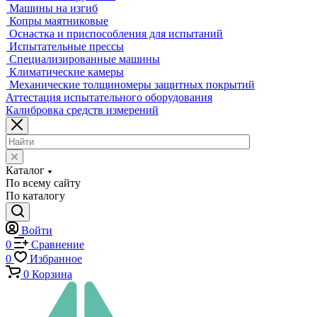
Оптические измерительные машины
Приборы для измерения профиля и формы
Промышленные томографы
Фрезерные станки с ЧПУ
Разрушающий контроль
Универсальные гидравлические разрывные машины
Универсальные электромеханические разрывные машины
Машины для испытаний на усталость
Машины для испытания пружин
Экстензометры (Измерители деформации)
Системы температурных испытаний
Машины на кручение
Машины на изгиб
Копры маятниковые
Оснастка и приспособления для испытаний
Испытательные прессы
Специализированные машины
Климатические камеры
Механические толщиномеры защитных покрытий
Аттестация испытательного оборудования
Калибровка средств измерений