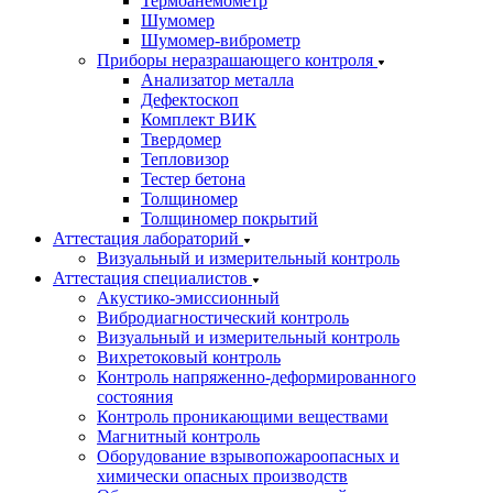
Термоанемометр
Шумомер
Шумомер-виброметр
Приборы неразрашающего контроля
Анализатор металла
Дефектоскоп
Комплект ВИК
Твердомер
Тепловизор
Тестер бетона
Толщиномер
Толщиномер покрытий
Аттестация лабораторий
Визуальный и измерительный контроль
Аттестация специалистов
Акустико-эмиссионный
Вибродиагностический контроль
Визуальный и измерительный контроль
Вихретоковый контроль
Контроль напряженно-деформированного
состояния
Контроль проникающими веществами
Магнитный контроль
Оборудование взрывопожароопасных и
химически опасных производств