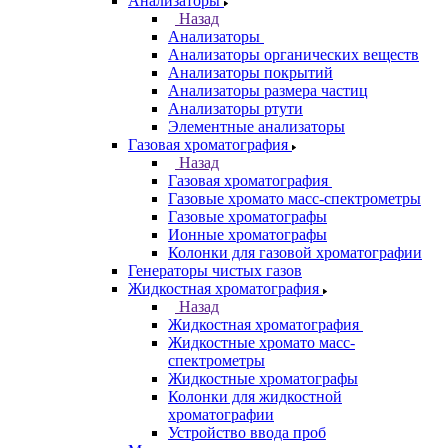
Оптико-эмиссионные спектрометры
Портативные
рентгенофлуоресцентные анализаторы
Приставки к спектрометрам
Рамановские спектрометры
Расходные материалы
Рентгенофлуоресцентные
спектрометры
Спектрометры атомно-абсорбционные
Спектрофлуориметры
ЭПР спектрометры
ЯМР-спектрометры
Анализаторы
Назад
Анализаторы
Анализаторы органических веществ
Анализаторы покрытий
Анализаторы размера частиц
Анализаторы ртути
Элементные анализаторы
Газовая хроматография
Назад
Газовая хроматография
Газовые хромато масс-спектрометры
Газовые хроматографы