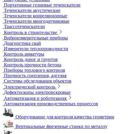
Образцы для толщинометрии
Трибометры
Контроль чистоты поверхности
Оборудование для физических испытаний покрытий
Датчики к толщиномерам покрытий
Абразиометры
Блескомеры, колориметры
Контроль герметичности
Вакуумные рамки
Вакуумные установки
Портативные гелиевые течеискатели
Течеискатели акустические
Течеискатели корреляционные
Течеискатели многодатчиковые
Трассотечеискатели
Контроль в строительстве
Виброизмерительные приборы
Диагностика свай
Измерители теплопроводности
Контроль арматуры
Контроль дорог и грунтов
Контроль прочности бетона