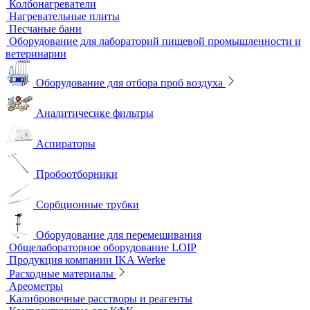
Поляризационные микроскопы
Стереоскопические микроскопы
Учебные микроскопы
Цифровые камеры для микроскопов
Цифровые микроскопы
Монохроматоры
Наборы для экспресс тестов
Индикаторные трубки
Полевые и мини-лаборатории
Сорбционные трубки
Тест-комплекты
Нагревательные устройства
Колбонагреватели
Нагревательные плиты
Песчаные бани
Оборудование для лабораторий пищевой промышленности и
ветеринарии
Оборудование для отбора проб воздуха
Аналитичесике фильтры
Аспираторы