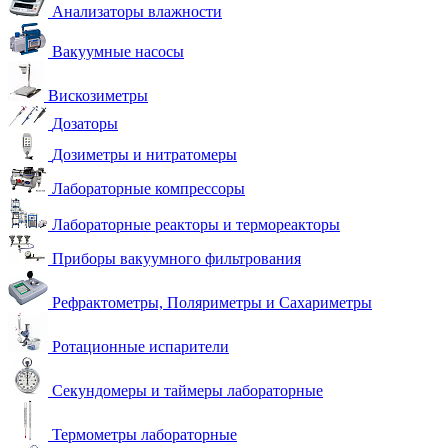
Анализаторы влажности
Вакуумные насосы
Вискозиметры
Дозаторы
Дозиметры и нитратомеры
Лабораторные компрессоры
Лабораторные реакторы и термореакторы
Приборы вакуумного фильтрования
Рефрактометры, Поляриметры и Сахариметры
Ротационные испарители
Секундомеры и таймеры лабораторные
Термометры лабораторные