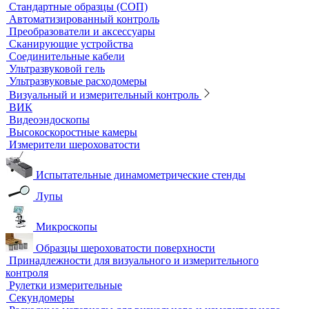
Водяные бани
Инкубаторы
Масляные бани
Песчаные бани
Сухие бани
Термостаты
Термостаты жидкостные
Термостаты твердотельные
Химическое и биохимическое потребление кислорода
Ультразвуковой неразрушающий контроль
Ультразвуковые дефектоскопы
Ультразвуковые толщиномеры
Стандартные образцы (СОП)
Автоматизированный контроль
Преобразователи и аксессуары
Сканирующие устройства
Соединительные кабели
Ультразвуковой гель
Ультразвуковые расходомеры
Визуальный и измерительный контроль
ВИК
Видеоэндоскопы
Высокоскоростные камеры
Измерители шероховатости