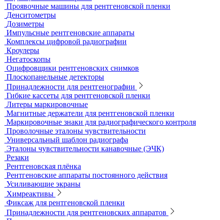
Принадлежности для визуального и измерительного
контроля
Рулетки измерительные
Секундомеры
Расходные материалы для визуального и измерительного
контроля
Динамометры
Измерительный инструмент
Радиационный контроль
Проявочные машины для рентгеновской пленки
Денситометры
Дозиметры
Импульсные рентгеновские аппараты
Комплексы цифровой радиографии
Кроулеры
Негатоскопы
Оцифровщики рентгеновских снимков
Плоскопанельные детекторы
Принадлежности для рентгенографии
Гибкие кассеты для рентгеновской пленки
Литеры маркировочные
Магнитные держатели для рентгеновской пленки