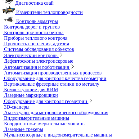
Контроль герметичности
Вакуумные рамки
Вакуумные установки
Портативные гелиевые течеискатели
Течеискатели акустические
Течеискатели корреляционные
Течеискатели многодатчиковые
Трассотечеискатели
Контроль в строительстве
Виброизмерительные приборы
Диагностика свай
Измерители теплопроводности
Контроль арматуры
Контроль дорог и грунтов
Контроль прочности бетона
Приборы теплового контроля
Прочность сцепления, адгезия
Системы обследования объектов
Электрический контроль
Дефектоскопы электроискровые
Автоматизация и роботизация
Автоматизация производственных процессов