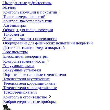
Образцы для МПД
Расходные материалы для МПД
УФ-лампы и светильники
Метод магнитной памяти металла
Приборы для контроля состояния электрических машин
Вихретоковый контроль
Вихретоковые дефектоскопы
Вихретоковые преобразователи
Вихретоковые толщиномеры
Контрольные образцы для вихретокового контроля
Приборы для измерения электропроводности
Импедансный контроль
Импедансные дефектоскопы
Тестеры
Контроль изоляции и покрытий
Толщиномеры покрытий
Контроль качества покрытий
Адгезиметры
Образцы для толщинометрии
Трибометры
Контроль чистоты поверхности
Оборудование для физических испытаний покрытий
Датчики к толщиномерам покрытий
Абразиометры
Блескомеры, колориметры