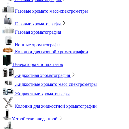
Газовые хромато масс-спектрометры
Газовые хроматографы
Газовая хроматография
Ионные хроматографы
Колонки для газовой хроматографии
Генераторы чистых газов
Жидкостная хроматография
Жидкостные хромато масс-спектрометры
Жидкостные хроматографы
Колонки для жидкостной хроматографии
Устройство ввода проб