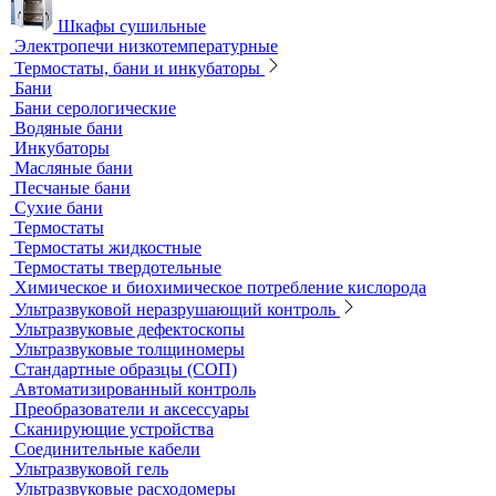
Комплектующие для КФК
Принадлежности к штативам
Специальные наборы для фотометров
Стекла предметные и покровные
Системы капиллярного электрофореза
Стерилизация и дезинфекция
Сушильные шкафы и муфельные печи
Муфельные печи
Шкафы сушильные
Электропечи низкотемпературные
Термостаты, бани и инкубаторы
Бани
Бани серологические
Водяные бани
Инкубаторы
Масляные бани
Песчаные бани
Сухие бани
Термостаты
Термостаты жидкостные