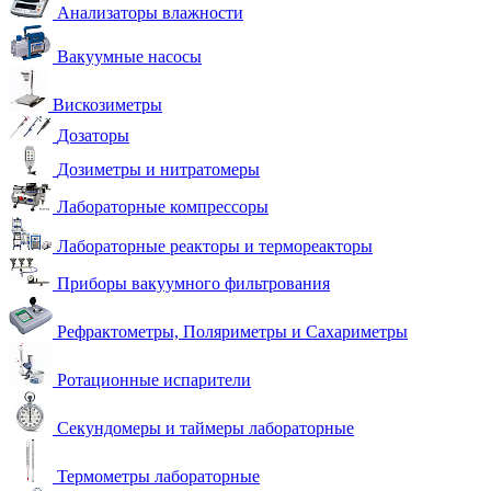
Анализаторы влажности
Вакуумные насосы
Вискозиметры
Дозаторы
Дозиметры и нитратомеры
Лабораторные компрессоры
Лабораторные реакторы и термореакторы
Приборы вакуумного фильтрования
Рефрактометры, Поляриметры и Сахариметры
Ротационные испарители
Секундомеры и таймеры лабораторные
Термометры лабораторные