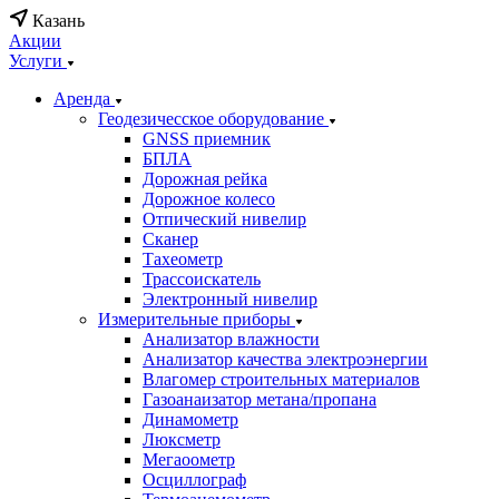
Казань
Акции
Услуги
Аренда
Геодезичесское оборудование
GNSS приемник
БПЛА
Дорожная рейка
Дорожное колесо
Отпический нивелир
Сканер
Тахеометр
Трассоискатель
Электронный нивелир
Измерительные приборы
Анализатор влажности
Анализатор качества электроэнергии
Влагомер строительных материалов
Газоанаизатор метана/пропана
Динамометр
Люксметр
Мегаоометр
Осциллограф