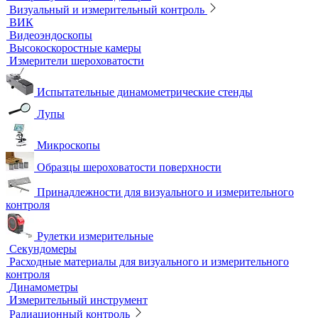
Термостаты твердотельные
Химическое и биохимическое потребление кислорода
Ультразвуковой неразрушающий контроль
Ультразвуковые дефектоскопы
Ультразвуковые толщиномеры
Стандартные образцы (СОП)
Автоматизированный контроль
Преобразователи и аксессуары
Сканирующие устройства
Соединительные кабели
Ультразвуковой гель
Ультразвуковые расходомеры
Визуальный и измерительный контроль
ВИК
Видеоэндоскопы
Высокоскоростные камеры
Измерители шероховатости
Испытательные динамометрические стенды
Лупы
Микроскопы
Образцы шероховатости поверхности