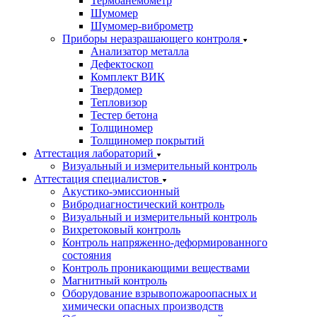
Термоанемометр
Шумомер
Шумомер-виброметр
Приборы неразрашающего контроля
Анализатор металла
Дефектоскоп
Комплект ВИК
Твердомер
Тепловизор
Тестер бетона
Толщиномер
Толщиномер покрытий
Аттестация лабораторий
Визуальный и измерительный контроль
Аттестация специалистов
Акустико-эмиссионный
Вибродиагностический контроль
Визуальный и измерительный контроль
Вихретоковый контроль
Контроль напряженно-деформированного
состояния
Контроль проникающими веществами
Магнитный контроль
Оборудование взрывопожароопасных и
химически опасных производств