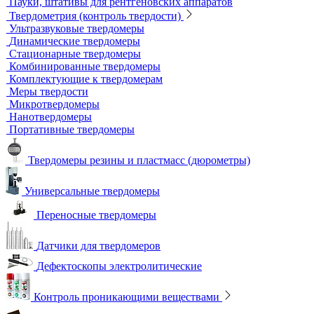
Маркировочные знаки для радиографического контроля
Проволочные эталоны чувствительности
Универсальный шаблон радиографа
Эталоны чувствительности канавочные (ЭЧК)
Резаки
Рентгеновская плёнка
Рентгеновские аппараты постоянного действия
Усиливающие экраны
Химреактивы
Фиксаж для рентгеновской пленки
Принадлежности для рентгеновских аппаратов
Пауки, штативы для рентгеновских аппаратов
Твердометрия (контроль твердости)
Ультразвуковые твердомеры
Динамические твердомеры
Стационарные твердомеры
Комбинированные твердомеры
Комплектующие к твердомерам
Меры твердости
Микротвердомеры
Нанотвердомеры
Портативные твердомеры
Твердомеры резины и пластмасс (дюрометры)