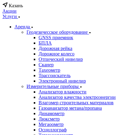
Казань
Акции
Услуги
Аренда
Геодезичесское оборудование
GNSS приемник
БПЛА
Дорожная рейка
Дорожное колесо
Отпический нивелир
Сканер
Тахеометр
Трассоискатель
Электронный нивелир
Измерительные приборы
Анализатор влажности
Анализатор качества электроэнергии
Влагомер строительных материалов
Газоанаизатор метана/пропана
Динамометр
Люксметр
Мегаоометр
Осциллограф