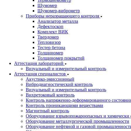
Термоанемометр
Шумомер
Шумомер-виброметр
Приборы неразрашающего контроля
Анализатор металла
Дефектоскоп
Комплект ВИК
Твердомер
Тепловизор
Тестер бетона
Толщиномер
Толщиномер покрытий
Аттестация лабораторий
Визуальный и измерительный контроль
Аттестация специалистов
Акустико-эмиссионный
Вибродиагностический контроль
Визуальный и измерительный контроль
Вихретоковый контроль
Контроль напряженно-деформированного состояни
Контроль проникающими веществами
Магнитный контроль
Оборудование взрывопожароопасных и химически 
Оборудование металлургической промышленности
Оборудование нефтяной и газовой промышленност