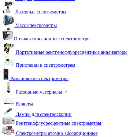
Лазерные спектрометры
Масс спектрометры
Оптико-эмиссионные спектрометры
Портативные рентгенофлуоресцентные анализаторы
Приставки к спектрометрам
Рамановские спектрометры
Расходные материалы
Кюветы
Лампы для спектроскопии
Рентгенофлуоресцентные спектрометры
Спектрометры атомно-абсорбционные