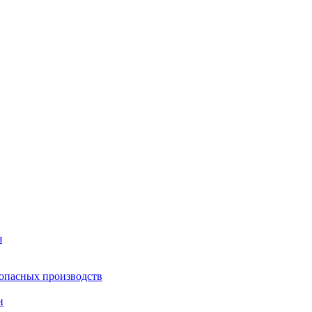
я
опасных производств
и