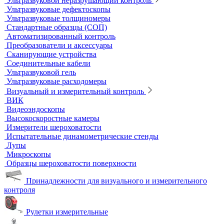
Инкубаторы
Масляные бани
Песчаные бани
Сухие бани
Термостаты
Термостаты жидкостные
Термостаты твердотельные
Химическое и биохимическое потребление кислорода
Ультразвуковой неразрушающий контроль
Ультразвуковые дефектоскопы
Ультразвуковые толщиномеры
Стандартные образцы (СОП)
Автоматизированный контроль
Преобразователи и аксессуары
Сканирующие устройства
Соединительные кабели
Ультразвуковой гель
Ультразвуковые расходомеры
Визуальный и измерительный контроль
ВИК
Видеоэндоскопы
Высокоскоростные камеры
Измерители шероховатости
Испытательные динамометрические стенды
Лупы