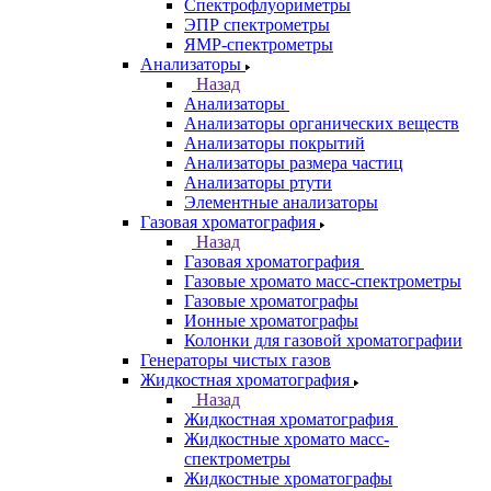
Портативные
рентгенофлуоресцентные анализаторы
Приставки к спектрометрам
Рамановские спектрометры
Расходные материалы
Рентгенофлуоресцентные
спектрометры
Спектрометры атомно-абсорбционные
Спектрофлуориметры
ЭПР спектрометры
ЯМР-спектрометры
Анализаторы
Назад
Анализаторы
Анализаторы органических веществ
Анализаторы покрытий
Анализаторы размера частиц
Анализаторы ртути
Элементные анализаторы
Газовая хроматография
Назад
Газовая хроматография
Газовые хромато масс-спектрометры
Газовые хроматографы