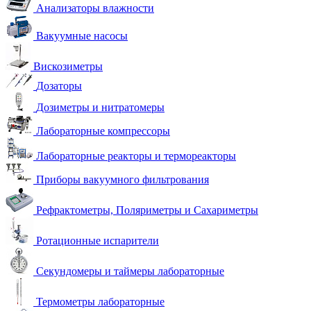
Анализаторы влажности
Вакуумные насосы
Вискозиметры
Дозаторы
Дозиметры и нитратомеры
Лабораторные компрессоры
Лабораторные реакторы и термореакторы
Приборы вакуумного фильтрования
Рефрактометры, Поляриметры и Сахариметры
Ротационные испарители
Секундомеры и таймеры лабораторные
Термометры лабораторные