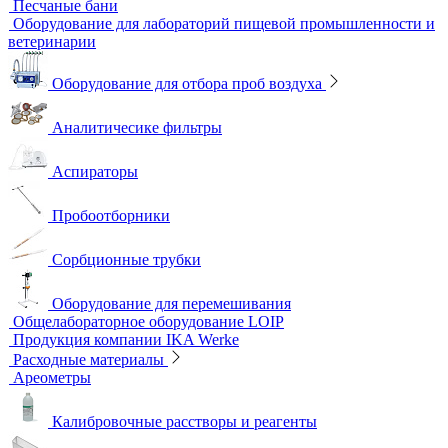
Наборы для экспресс тестов
Индикаторные трубки
Полевые и мини-лаборатории
Сорбционные трубки
Тест-комплекты
Нагревательные устройства
Колбонагреватели
Нагревательные плиты
Песчаные бани
Оборудование для лабораторий пищевой промышленности и
ветеринарии
Оборудование для отбора проб воздуха
Аналитичесике фильтры
Аспираторы
Пробоотборники
Сорбционные трубки