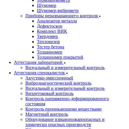
Термоанемометр
Шумомер
Шумомер-виброметр
Приборы неразрашающего контроля
Анализатор металла
Дефектоскоп
Комплект ВИК
Твердомер
Тепловизор
Тестер бетона
Толщиномер
Толщиномер покрытий
Аттестация лабораторий
Визуальный и измерительный контроль
Аттестация специалистов
Акустико-эмиссионный
Вибродиагностический контроль
Визуальный и измерительный контроль
Вихретоковый контроль
Контроль напряженно-деформированного
состояния
Контроль проникающими веществами
Магнитный контроль
Оборудование взрывопожароопасных и
химически опасных производств