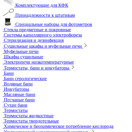
Оборудование для перемешивания
Общелабораторное оборудование LOIP
Продукция компании IKA Werke
Расходные материалы
Ареометры
Калибровочные расстворы и реагенты
Комплектующие для КФК
Принадлежности к штативам
Специальные наборы для фотометров
Стекла предметные и покровные
Системы капиллярного электрофореза
Стерилизация и дезинфекция
Сушильные шкафы и муфельные печи
Муфельные печи
Шкафы сушильные
Электропечи низкотемпературные
Термостаты, бани и инкубаторы
Бани
Бани серологические
Водяные бани