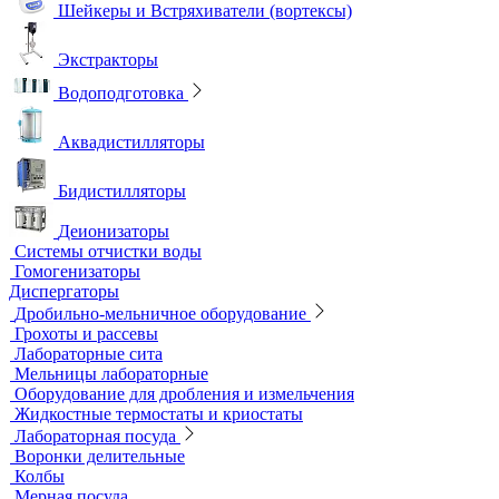
Мультипараметровые приборы
ОВП-метры
Оксиметры
Промышленные электроды
Перемешивающие устройства
Верхнеприводные мешалки
Магнитные мешалки
Центрифуги
Шейкеры и Встряхиватели (вортексы)
Экстракторы
Водоподготовка
Аквадистилляторы
Бидистилляторы
Деионизаторы
Системы отчистки воды
Гомогенизаторы
Диспергаторы
Дробильно-мельничное оборудование