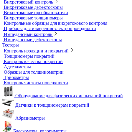
Магнитометры, коэрцитиметры и ферритометры
Автоматические линии и стенды магнитопорошкового
контроля
Образцы для МПД
Расходные материалы для МПД
УФ-лампы и светильники
Метод магнитной памяти металла
Приборы для контроля состояния электрических машин
Вихретоковый контроль
Вихретоковые дефектоскопы
Вихретоковые преобразователи
Вихретоковые толщиномеры
Контрольные образцы для вихретокового контроля
Приборы для измерения электропроводности
Импедансный контроль
Импедансные дефектоскопы
Тестеры
Контроль изоляции и покрытий
Толщиномеры покрытий
Контроль качества покрытий
Адгезиметры
Образцы для толщинометрии
Трибометры
Контроль чистоты поверхности