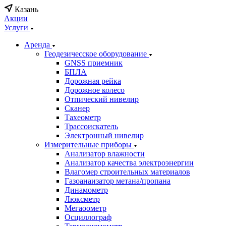
Казань
Акции
Услуги
Аренда
Геодезичесское оборудование
GNSS приемник
БПЛА
Дорожная рейка
Дорожное колесо
Отпический нивелир
Сканер
Тахеометр
Трассоискатель
Электронный нивелир
Измерительные приборы
Анализатор влажности
Анализатор качества электроэнергии
Влагомер строительных материалов
Газоанаизатор метана/пропана
Динамометр
Люксметр
Мегаоометр
Осциллограф