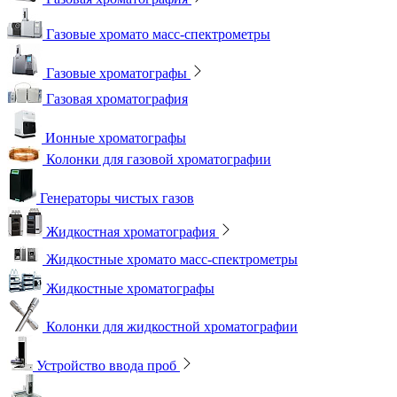
Газовые хромато масс-спектрометры
Газовые хроматографы
Газовая хроматография
Ионные хроматографы
Колонки для газовой хроматографии
Генераторы чистых газов
Жидкостная хроматография
Жидкостные хромато масс-спектрометры
Жидкостные хроматографы
Колонки для жидкостной хроматографии
Устройство ввода проб