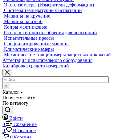
Оптические измерительные машины
Приборы для измерения профиля и формы
Промышленные томографы
Фрезерные станки с ЧПУ
Разрушающий контроль
Универсальные гидравлические разрывные машины
Универсальные электромеханические разрывные машины
Машины для испытаний на усталость
Машины для испытания пружин
Экстензометры (Измерители деформации)
Системы температурных испытаний
Машины на кручение
Машины на изгиб
Копры маятниковые
Оснастка и приспособления для испытаний
Испытательные прессы
Специализированные машины
Климатические камеры
Механические толщиномеры защитных покрытий
Аттестация испытательного оборудования
Калибровка средств измерений