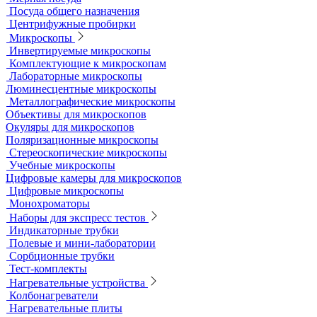
Грохоты и рассевы
Лабораторные сита
Мельницы лабораторные
Оборудование для дробления и измельчения
Жидкостные термостаты и криостаты
Лабораторная посуда
Воронки делительные
Колбы
Мерная посуда
Посуда общего назначения
Центрифужные пробирки
Микроскопы
Инвертируемые микроскопы
Комплектующие к микроскопам
Лабораторные микроскопы
Люминесцентные микроскопы
Металлографические микроскопы
Объективы для микроскопов
Окуляры для микроскопов
Поляризационные микроскопы
Стереоскопические микроскопы
Учебные микроскопы
Цифровые камеры для микроскопов
Цифровые микроскопы
Монохроматоры