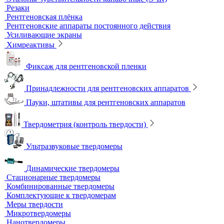
Плоскопанельные детекторы
Принадлежности для рентгенографии
Гибкие кассеты для рентгеновской пленки
Литеры маркировочные
Магнитные держатели для рентгеновской пленки
Маркировочные знаки для радиографического контроля
Проволочные эталоны чувствительности
Универсальный шаблон радиографа
Эталоны чувствительности канавочные (ЭЧК)
Резаки
Рентгеновская плёнка
Рентгеновские аппараты постоянного действия
Усиливающие экраны
Химреактивы
Фиксаж для рентгеновской пленки
Принадлежности для рентгеновских аппаратов
Пауки, штативы для рентгеновских аппаратов
Твердометрия (контроль твердости)