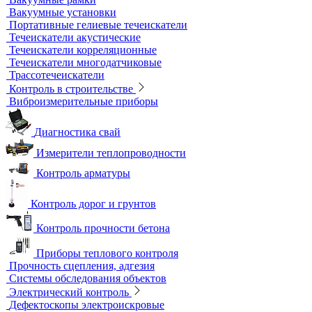
Блескомеры, колориметры
Контроль герметичности
Вакуумные рамки
Вакуумные установки
Портативные гелиевые течеискатели
Течеискатели акустические
Течеискатели корреляционные
Течеискатели многодатчиковые
Трассотечеискатели
Контроль в строительстве
Виброизмерительные приборы
Диагностика свай
Измерители теплопроводности
Контроль арматуры
Контроль дорог и грунтов
Контроль прочности бетона
Приборы теплового контроля
Прочность сцепления, адгезия