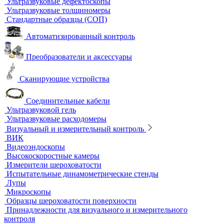
Химическое и биохимическое потребление кислорода
Ультразвуковой неразрушающий контроль
Ультразвуковые дефектоскопы
Ультразвуковые толщиномеры
Стандартные образцы (СОП)
Автоматизированный контроль
Преобразователи и аксессуары
Сканирующие устройства
Соединительные кабели
Ультразвуковой гель
Ультразвуковые расходомеры
Визуальный и измерительный контроль
ВИК
Видеоэндоскопы
Высокоскоростные камеры
Измерители шероховатости
Испытательные динамометрические стенды
Лупы
Микроскопы