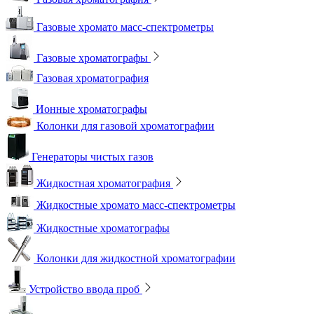
Газовые хромато масс-спектрометры
Газовые хроматографы
Газовая хроматография
Ионные хроматографы
Колонки для газовой хроматографии
Генераторы чистых газов
Жидкостная хроматография
Жидкостные хромато масс-спектрометры
Жидкостные хроматографы
Колонки для жидкостной хроматографии
Устройство ввода проб