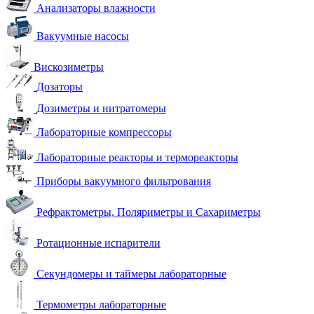
Анализаторы влажности
Вакуумные насосы
Вискозиметры
Дозаторы
Дозиметры и нитратомеры
Лабораторные компрессоры
Лабораторные реакторы и термореакторы
Приборы вакуумного фильтрования
Рефрактометры, Поляриметры и Сахариметры
Ротационные испарители
Секундомеры и таймеры лабораторные
Термометры лабораторные