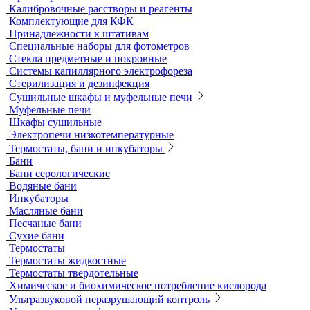
Продукция компании IKA Werke
Расходные материалы
Ареометры
Калибровочные расстворы и реагенты
Комплектующие для КФК
Принадлежности к штативам
Специальные наборы для фотометров
Стекла предметные и покровные
Системы капиллярного электрофореза
Стерилизация и дезинфекция
Сушильные шкафы и муфельные печи
Муфельные печи
Шкафы сушильные
Электропечи низкотемпературные
Термостаты, бани и инкубаторы
Бани
Бани серологические
Водяные бани
Инкубаторы
Масляные бани
Песчаные бани
Сухие бани
Термостаты
Термостаты жидкостные
Термостаты твердотельные