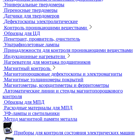
Нанотвердомеры
Портативные твердомеры
Твердомеры резины и пластмасс (дюрометры)
Универсальные твердомеры
Переносные твердомеры
Датчики для твердомеров
Дефектоскопы электролитические
Контроль проникающими веществами
Образцы для ЦД
Пенетрант, проявитель, очиститель
Ультрафиолетовые лампы
Принадлежности для контроля проникающими веществами
Индукционные нагреватели
Нагреватели для монтажа подшипников
Магнитный контроль
Магнитопорошковые дефектоскопы и электромагниты
Магнитные толщиномеры покрытий
Магнитометры, коэрцитиметры и ферритометры
Автоматические линии и стенды магнитопорошкового
контроля
Образцы для МПД
Расходные материалы для МПД
УФ-лампы и светильники
Метод магнитной памяти металла