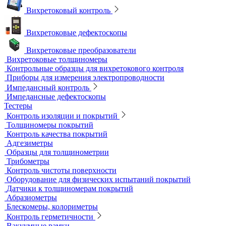
Приборы для контроля состояния электрических машин
Вихретоковый контроль
Вихретоковые дефектоскопы
Вихретоковые преобразователи
Вихретоковые толщиномеры
Контрольные образцы для вихретокового контроля
Приборы для измерения электропроводности
Импедансный контроль
Импедансные дефектоскопы
Тестеры
Контроль изоляции и покрытий
Толщиномеры покрытий
Контроль качества покрытий
Адгезиметры
Образцы для толщинометрии
Трибометры
Контроль чистоты поверхности
Оборудование для физических испытаний покрытий
Датчики к толщиномерам покрытий
Абразиометры