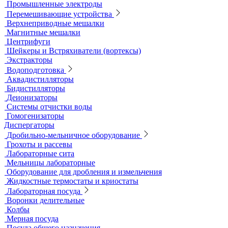
Мультипараметровые приборы
ОВП-метры
Оксиметры
Промышленные электроды
Перемешивающие устройства
Верхнеприводные мешалки
Магнитные мешалки
Центрифуги
Шейкеры и Встряхиватели (вортексы)
Экстракторы
Водоподготовка
Аквадистилляторы
Бидистилляторы
Деионизаторы
Системы отчистки воды
Гомогенизаторы
Диспергаторы
Дробильно-мельничное оборудование
Грохоты и рассевы
Лабораторные сита
Мельницы лабораторные
Оборудование для дробления и измельчения
Жидкостные термостаты и криостаты
Лабораторная посуда
Воронки делительные