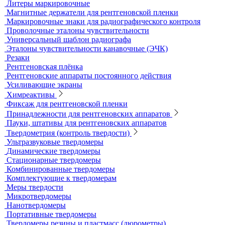
Принадлежности для рентгенографии
Гибкие кассеты для рентгеновской пленки
Литеры маркировочные
Магнитные держатели для рентгеновской пленки
Маркировочные знаки для радиографического контроля
Проволочные эталоны чувствительности
Универсальный шаблон радиографа
Эталоны чувствительности канавочные (ЭЧК)
Резаки
Рентгеновская плёнка
Рентгеновские аппараты постоянного действия
Усиливающие экраны
Химреактивы
Фиксаж для рентгеновской пленки
Принадлежности для рентгеновских аппаратов
Пауки, штативы для рентгеновских аппаратов
Твердометрия (контроль твердости)
Ультразвуковые твердомеры
Динамические твердомеры
Стационарные твердомеры
Комбинированные твердомеры
Комплектующие к твердомерам
Меры твердости
Микротвердомеры