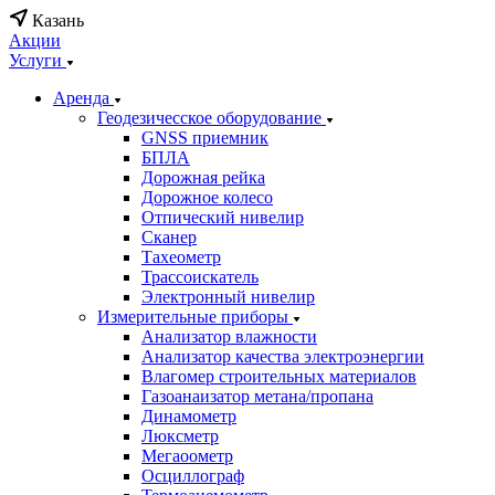
Казань
Акции
Услуги
Аренда
Геодезичесское оборудование
GNSS приемник
БПЛА
Дорожная рейка
Дорожное колесо
Отпический нивелир
Сканер
Тахеометр
Трассоискатель
Электронный нивелир
Измерительные приборы
Анализатор влажности
Анализатор качества электроэнергии
Влагомер строительных материалов
Газоанаизатор метана/пропана
Динамометр
Люксметр
Мегаоометр
Осциллограф