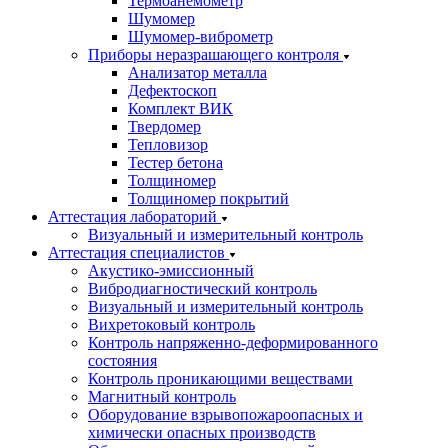
Термоанемометр
Шумомер
Шумомер-виброметр
Приборы неразрашающего контроля
Анализатор металла
Дефектоскоп
Комплект ВИК
Твердомер
Тепловизор
Тестер бетона
Толщиномер
Толщиномер покрытий
Аттестация лабораторий
Визуальный и измерительный контроль
Аттестация специалистов
Акустико-эмиссионный
Вибродиагностический контроль
Визуальный и измерительный контроль
Вихретоковый контроль
Контроль напряженно-деформированного
состояния
Контроль проникающими веществами
Магнитный контроль
Оборудование взрывопожароопасных и
химически опасных производств