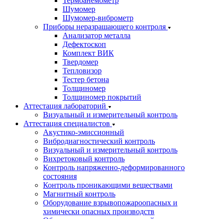
Термоанемометр
Шумомер
Шумомер-виброметр
Приборы неразрашающего контроля
Анализатор металла
Дефектоскоп
Комплект ВИК
Твердомер
Тепловизор
Тестер бетона
Толщиномер
Толщиномер покрытий
Аттестация лабораторий
Визуальный и измерительный контроль
Аттестация специалистов
Акустико-эмиссионный
Вибродиагностический контроль
Визуальный и измерительный контроль
Вихретоковый контроль
Контроль напряженно-деформированного
состояния
Контроль проникающими веществами
Магнитный контроль
Оборудование взрывопожароопасных и
химически опасных производств