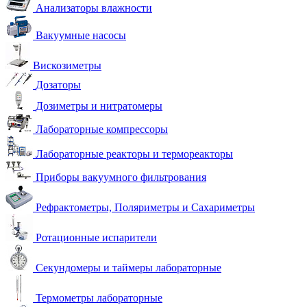
Анализаторы влажности
Вакуумные насосы
Вискозиметры
Дозаторы
Дозиметры и нитратомеры
Лабораторные компрессоры
Лабораторные реакторы и термореакторы
Приборы вакуумного фильтрования
Рефрактометры, Поляриметры и Сахариметры
Ротационные испарители
Секундомеры и таймеры лабораторные
Термометры лабораторные