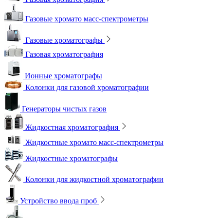
Газовые хромато масс-спектрометры
Газовые хроматографы
Газовая хроматография
Ионные хроматографы
Колонки для газовой хроматографии
Генераторы чистых газов
Жидкостная хроматография
Жидкостные хромато масс-спектрометры
Жидкостные хроматографы
Колонки для жидкостной хроматографии
Устройство ввода проб