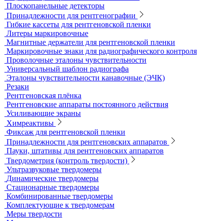
Проявочные машины для рентгеновской пленки
Денситометры
Дозиметры
Импульсные рентгеновские аппараты
Комплексы цифровой радиографии
Кроулеры
Негатоскопы
Оцифровщики рентгеновских снимков
Плоскопанельные детекторы
Принадлежности для рентгенографии
Гибкие кассеты для рентгеновской пленки
Литеры маркировочные
Магнитные держатели для рентгеновской пленки
Маркировочные знаки для радиографического контроля
Проволочные эталоны чувствительности
Универсальный шаблон радиографа
Эталоны чувствительности канавочные (ЭЧК)
Резаки
Рентгеновская плёнка
Рентгеновские аппараты постоянного действия
Усиливающие экраны