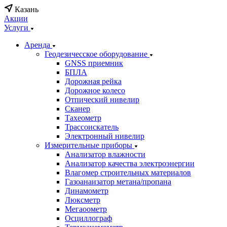
Казань
Акции
Услуги
Аренда
Геодезичесское оборудование
GNSS приемник
БПЛА
Дорожная рейка
Дорожное колесо
Отпический нивелир
Сканер
Тахеометр
Трассоискатель
Электронный нивелир
Измерительные приборы
Анализатор влажности
Анализатор качества электроэнергии
Влагомер строительных материалов
Газоанаизатор метана/пропана
Динамометр
Люксметр
Мегаоометр
Осциллограф