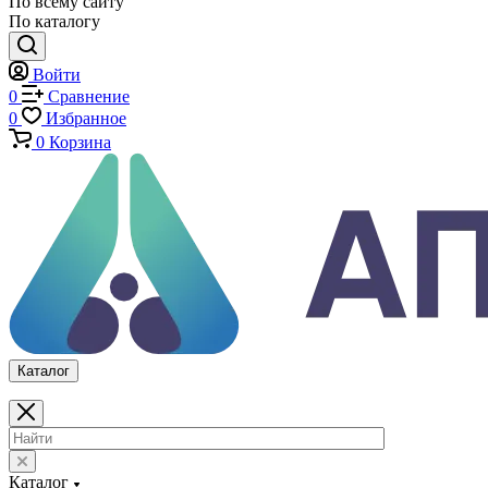
Оснастка и приспособления для испытаний
Испытательные прессы
Специализированные машины
Климатические камеры
Механические толщиномеры защитных покрытий
Аттестация испытательного оборудования
Калибровка средств измерений
Каталог
По всему сайту
По каталогу
Войти
0
Сравнение
0
Избранное
0
Корзина