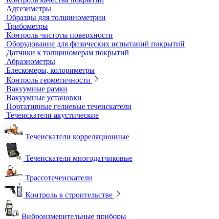
Вихретоковый контроль
Вихретоковые дефектоскопы
Вихретоковые преобразователи
Вихретоковые толщиномеры
Контрольные образцы для вихретокового контроля
Приборы для измерения электропроводности
Импедансный контроль
Импедансные дефектоскопы
Тестеры
Контроль изоляции и покрытий
Толщиномеры покрытий
Контроль качества покрытий
Адгезиметры
Образцы для толщинометрии
Трибометры
Контроль чистоты поверхности
Оборудование для физических испытаний покрытий
Датчики к толщиномерам покрытий
Абразиометры
Блескомеры, колориметры
Контроль герметичности
Вакуумные рамки
Вакуумные установки
Портативные гелиевые течеискатели