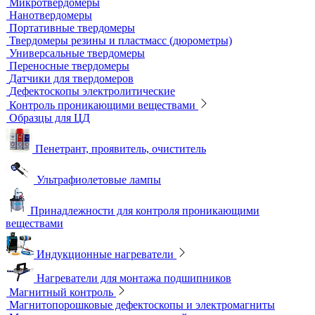
Химреактивы
Фиксаж для рентгеновской пленки
Принадлежности для рентгеновских аппаратов
Пауки, штативы для рентгеновских аппаратов
Твердометрия (контроль твердости)
Ультразвуковые твердомеры
Динамические твердомеры
Стационарные твердомеры
Комбинированные твердомеры
Комплектующие к твердомерам
Меры твердости
Микротвердомеры
Нанотвердомеры
Портативные твердомеры
Твердомеры резины и пластмасс (дюрометры)
Универсальные твердомеры
Переносные твердомеры
Датчики для твердомеров
Дефектоскопы электролитические
Контроль проникающими веществами
Образцы для ЦД
Пенетрант, проявитель, очиститель