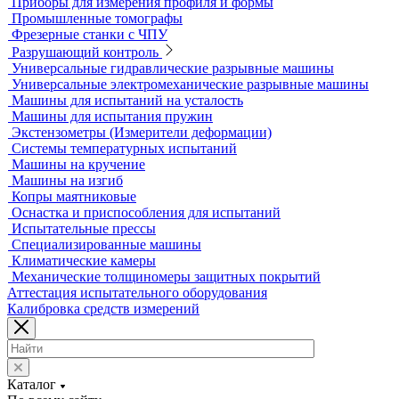
Вертикальные фрезерные станки по металлу
Комлектующие для КИМ
Лазерные маркировщики
Оборудование для контроля геометрии
3D-сканеры
Аксессуары для метрологического оборудования
Видеоизмерительные машины
Координатно-измерительные машины
Лазерные трекеры
Мультисенсорные и видеоизмерительные машины
Оптические измерительные машины
Приборы для измерения профиля и формы
Промышленные томографы
Фрезерные станки с ЧПУ
Разрушающий контроль
Универсальные гидравлические разрывные машины
Универсальные электромеханические разрывные машины
Машины для испытаний на усталость
Машины для испытания пружин
Экстензометры (Измерители деформации)
Системы температурных испытаний
Машины на кручение
Машины на изгиб
Копры маятниковые