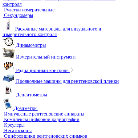
Ультразвуковой гель
Ультразвуковые расходомеры
Визуальный и измерительный контроль
ВИК
Видеоэндоскопы
Высокоскоростные камеры
Измерители шероховатости
Испытательные динамометрические стенды
Лупы
Микроскопы
Образцы шероховатости поверхности
Принадлежности для визуального и измерительного
контроля
Рулетки измерительные
Секундомеры
Расходные материалы для визуального и
измерительного контроля
Динамометры
Измерительный инструмент
Радиационный контроль