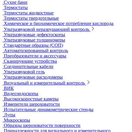
Стерилизация и дезинфекция
Сушильные шкафы и муфельные печи
Муфельные печи
Шкафы сушильные
Электропечи низкотемпературные
Термостаты, бани и инкубаторы
Бани
Бани серологические
Водяные бани
Инкубаторы
Масляные бани
Песчаные бани
Сухие бани
Термостаты
Термостаты жидкостные
Термостаты твердотельные
Химическое и биохимическое потребление кислорода
Ультразвуковой неразрушающий контроль
Ультразвуковые дефектоскопы
Ультразвуковые толщиномеры
Стандартные образцы (СОП)
Автоматизированный контроль
Преобразователи и аксессуары
Сканирующие устройства
Соединительные кабели