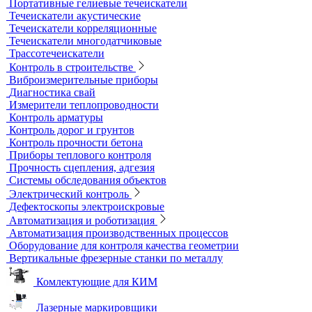
Абразиометры
Блескомеры, колориметры
Контроль герметичности
Вакуумные рамки
Вакуумные установки
Портативные гелиевые течеискатели
Течеискатели акустические
Течеискатели корреляционные
Течеискатели многодатчиковые
Трассотечеискатели
Контроль в строительстве
Виброизмерительные приборы
Диагностика свай
Измерители теплопроводности
Контроль арматуры
Контроль дорог и грунтов
Контроль прочности бетона
Приборы теплового контроля
Прочность сцепления, адгезия
Системы обследования объектов
Электрический контроль
Дефектоскопы электроискровые
Автоматизация и роботизация
Автоматизация производственных процессов