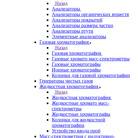
Спектрометры атомно-абсорбционные
Спектрофлуориметры
ЭПР спектрометры
ЯМР-спектрометры
Анализаторы
Назад
Анализаторы
Анализаторы органических веществ
Анализаторы покрытий
Анализаторы размера частиц
Анализаторы ртути
Элементные анализаторы
Газовая хроматография
Назад
Газовая хроматография
Газовые хромато масс-спектрометры
Газовые хроматографы
Ионные хроматографы
Колонки для газовой хроматографии
Генераторы чистых газов
Жидкостная хроматография
Назад
Жидкостная хроматография
Жидкостные хромато масс-