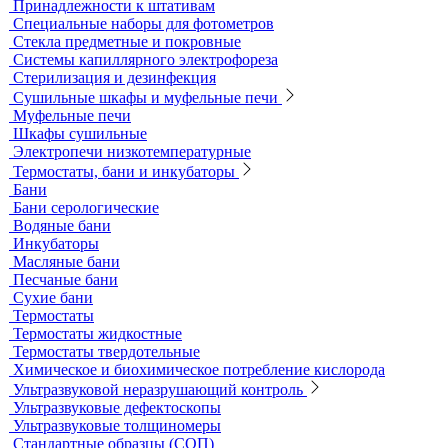
Продукция компании IKA Werke
Расходные материалы
Ареометры
Калибровочные расстворы и реагенты
Комплектующие для КФК
Принадлежности к штативам
Специальные наборы для фотометров
Стекла предметные и покровные
Системы капиллярного электрофореза
Стерилизация и дезинфекция
Сушильные шкафы и муфельные печи
Муфельные печи
Шкафы сушильные
Электропечи низкотемпературные
Термостаты, бани и инкубаторы
Бани
Бани серологические
Водяные бани
Инкубаторы
Масляные бани
Песчаные бани
Сухие бани
Термостаты
Термостаты жидкостные