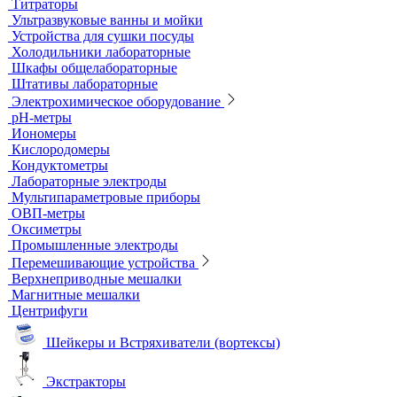
Титраторы
Ультразвуковые ванны и мойки
Устройства для сушки посуды
Холодильники лабораторные
Шкафы общелабораторные
Штативы лабораторные
Электрохимическое оборудование
pH-метры
Иономеры
Кислородомеры
Кондуктометры
Лабораторные электроды
Мультипараметровые приборы
ОВП-метры
Оксиметры
Промышленные электроды
Перемешивающие устройства
Верхнеприводные мешалки
Магнитные мешалки
Центрифуги