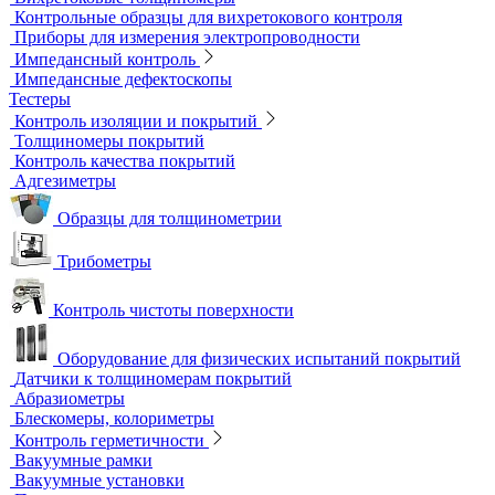
Метод магнитной памяти металла
Приборы для контроля состояния электрических машин
Вихретоковый контроль
Вихретоковые дефектоскопы
Вихретоковые преобразователи
Вихретоковые толщиномеры
Контрольные образцы для вихретокового контроля
Приборы для измерения электропроводности
Импедансный контроль
Импедансные дефектоскопы
Тестеры
Контроль изоляции и покрытий
Толщиномеры покрытий
Контроль качества покрытий
Адгезиметры
Образцы для толщинометрии
Трибометры
Контроль чистоты поверхности
Оборудование для физических испытаний покрытий
Датчики к толщиномерам покрытий