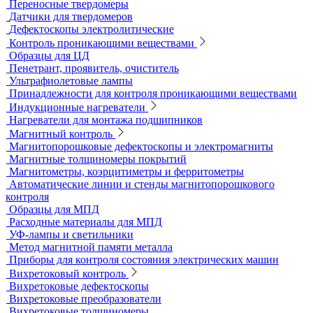
Микротвердомеры
Нанотвердомеры
Портативные твердомеры
Твердомеры резины и пластмасс (дюрометры)
Универсальные твердомеры
Переносные твердомеры
Датчики для твердомеров
Дефектоскопы электролитические
Контроль проникающими веществами
Образцы для ЦД
Пенетрант, проявитель, очиститель
Ультрафиолетовые лампы
Принадлежности для контроля проникающими веществами
Индукционные нагреватели
Нагреватели для монтажа подшипников
Магнитный контроль
Магнитопорошковые дефектоскопы и электромагниты
Магнитные толщиномеры покрытий
Магнитометры, коэрцитиметры и ферритометры
Автоматические линии и стенды магнитопорошкового
контроля
Образцы для МПД
Расходные материалы для МПД
УФ-лампы и светильники