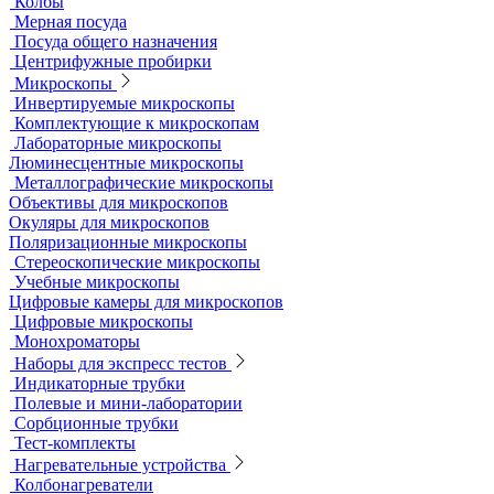
Жидкостные термостаты и криостаты
Лабораторная посуда
Воронки делительные
Колбы
Мерная посуда
Посуда общего назначения
Центрифужные пробирки
Микроскопы
Инвертируемые микроскопы
Комплектующие к микроскопам
Лабораторные микроскопы
Люминесцентные микроскопы
Металлографические микроскопы
Объективы для микроскопов
Окуляры для микроскопов
Поляризационные микроскопы
Стереоскопические микроскопы
Учебные микроскопы
Цифровые камеры для микроскопов
Цифровые микроскопы
Монохроматоры
Наборы для экспресс тестов
Индикаторные трубки