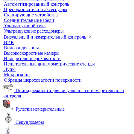
Термостаты твердотельные
Химическое и биохимическое потребление кислорода
Ультразвуковой неразрушающий контроль
Ультразвуковые дефектоскопы
Ультразвуковые толщиномеры
Стандартные образцы (СОП)
Автоматизированный контроль
Преобразователи и аксессуары
Сканирующие устройства
Соединительные кабели
Ультразвуковой гель
Ультразвуковые расходомеры
Визуальный и измерительный контроль
ВИК
Видеоэндоскопы
Высокоскоростные камеры
Измерители шероховатости
Испытательные динамометрические стенды
Лупы
Микроскопы
Образцы шероховатости поверхности
Принадлежности для визуального и измерительного
контроля