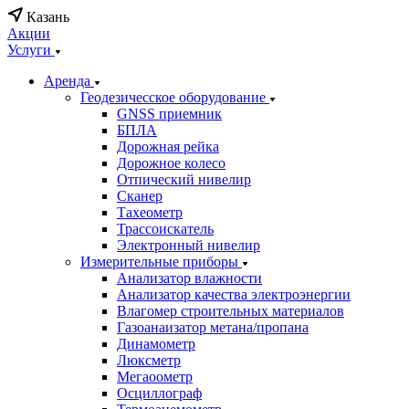
Казань
Акции
Услуги
Аренда
Геодезичесское оборудование
GNSS приемник
БПЛА
Дорожная рейка
Дорожное колесо
Отпический нивелир
Сканер
Тахеометр
Трассоискатель
Электронный нивелир
Измерительные приборы
Анализатор влажности
Анализатор качества электроэнергии
Влагомер строительных материалов
Газоанаизатор метана/пропана
Динамометр
Люксметр
Мегаоометр
Осциллограф