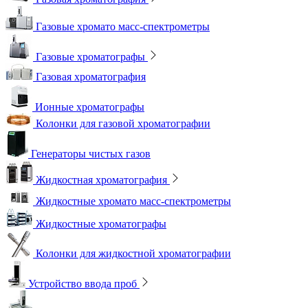
Газовые хромато масс-спектрометры
Газовые хроматографы
Газовая хроматография
Ионные хроматографы
Колонки для газовой хроматографии
Генераторы чистых газов
Жидкостная хроматография
Жидкостные хромато масс-спектрометры
Жидкостные хроматографы
Колонки для жидкостной хроматографии
Устройство ввода проб