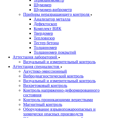
Термоанемометр
Шумомер
Шумомер-виброметр
Приборы неразрашающего контроля
Анализатор металла
Дефектоскоп
Комплект ВИК
Твердомер
Тепловизор
Тестер бетона
Толщиномер
Толщиномер покрытий
Аттестация лабораторий
Визуальный и измерительный контроль
Аттестация специалистов
Акустико-эмиссионный
Вибродиагностический контроль
Визуальный и измерительный контроль
Вихретоковый контроль
Контроль напряженно-деформированного
состояния
Контроль проникающими веществами
Магнитный контроль
Оборудование взрывопожароопасных и
химически опасных производств