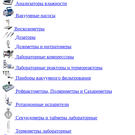
Анализаторы влажности
Вакуумные насосы
Вискозиметры
Дозаторы
Дозиметры и нитратомеры
Лабораторные компрессоры
Лабораторные реакторы и термореакторы
Приборы вакуумного фильтрования
Рефрактометры, Поляриметры и Сахариметры
Ротационные испарители
Секундомеры и таймеры лабораторные
Термометры лабораторные