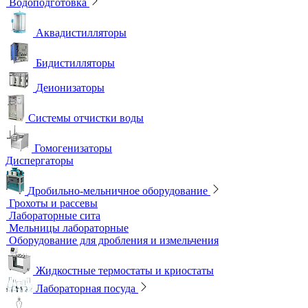
Лабораторные электроды
Мультипараметровые приборы
ОВП-метры
Оксиметры
Промышленные электроды
Перемешивающие устройства
Верхнеприводные мешалки
Магнитные мешалки
Центрифуги
Шейкеры и Встряхиватели (вортексы)
Экстракторы
Водоподготовка
Аквадистилляторы
Бидистилляторы
Деионизаторы
Системы отчистки воды
Гомогенизаторы