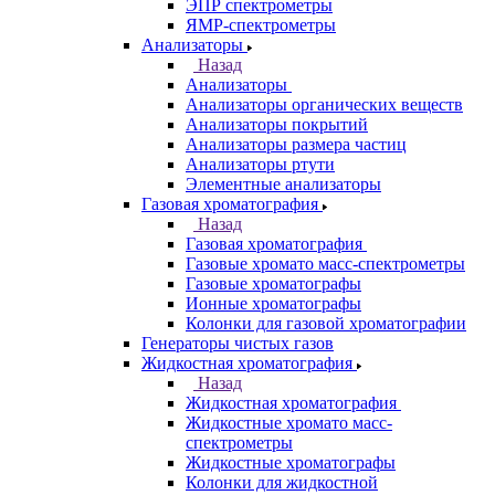
Лазерные спектрометры
Масс спектрометры
Оптико-эмиссионные спектрометры
Портативные
рентгенофлуоресцентные анализаторы
Приставки к спектрометрам
Рамановские спектрометры
Расходные материалы
Рентгенофлуоресцентные
спектрометры
Спектрометры атомно-абсорбционные
Спектрофлуориметры
ЭПР спектрометры
ЯМР-спектрометры
Анализаторы
Назад
Анализаторы
Анализаторы органических веществ
Анализаторы покрытий
Анализаторы размера частиц
Анализаторы ртути
Элементные анализаторы
Газовая хроматография
Назад
Газовая хроматография