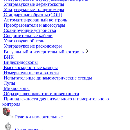
Термостаты, бани и инкубаторы
Бани
Бани серологические
Водяные бани
Инкубаторы
Масляные бани
Песчаные бани
Сухие бани
Термостаты
Термостаты жидкостные
Термостаты твердотельные
Химическое и биохимическое потребление кислорода
Ультразвуковой неразрушающий контроль
Ультразвуковые дефектоскопы
Ультразвуковые толщиномеры
Стандартные образцы (СОП)
Автоматизированный контроль
Преобразователи и аксессуары
Сканирующие устройства
Соединительные кабели
Ультразвуковой гель
Ультразвуковые расходомеры
Визуальный и измерительный контроль
ВИК
Видеоэндоскопы