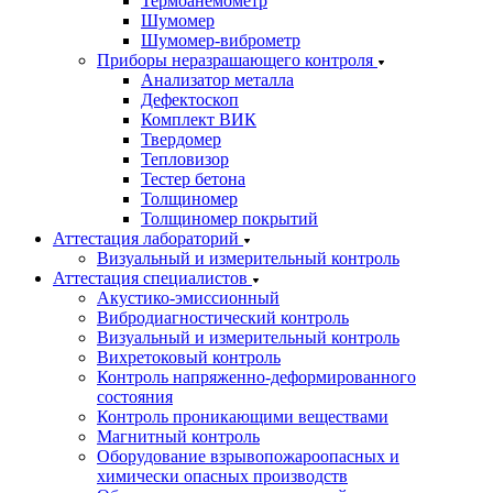
Термоанемометр
Шумомер
Шумомер-виброметр
Приборы неразрашающего контроля
Анализатор металла
Дефектоскоп
Комплект ВИК
Твердомер
Тепловизор
Тестер бетона
Толщиномер
Толщиномер покрытий
Аттестация лабораторий
Визуальный и измерительный контроль
Аттестация специалистов
Акустико-эмиссионный
Вибродиагностический контроль
Визуальный и измерительный контроль
Вихретоковый контроль
Контроль напряженно-деформированного
состояния
Контроль проникающими веществами
Магнитный контроль
Оборудование взрывопожароопасных и
химически опасных производств