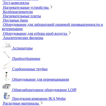
Металлографические микроскопы
Объективы для микроскопов
Окуляры для микроскопов
Поляризационные микроскопы
Стереоскопические микроскопы
Учебные микроскопы
Цифровые камеры для микроскопов
Цифровые микроскопы
Монохроматоры
Наборы для экспресс тестов
Индикаторные трубки
Полевые и мини-лаборатории
Сорбционные трубки
Тест-комплекты
Нагревательные устройства
Колбонагреватели
Нагревательные плиты
Песчаные бани
Оборудование для лабораторий пищевой промышленности и
ветеринарии
Оборудование для отбора проб воздуха
Аналитичесике фильтры
Аспираторы