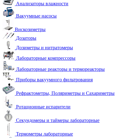
Анализаторы влажности
Вакуумные насосы
Вискозиметры
Дозаторы
Дозиметры и нитратомеры
Лабораторные компрессоры
Лабораторные реакторы и термореакторы
Приборы вакуумного фильтрования
Рефрактометры, Поляриметры и Сахариметры
Ротационные испарители
Секундомеры и таймеры лабораторные
Термометры лабораторные