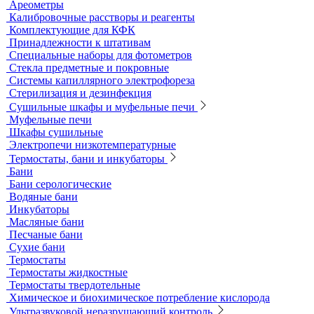
Пробоотборники
Сорбционные трубки
Оборудование для перемешивания
Общелабораторное оборудование LOIP
Продукция компании IKA Werke
Расходные материалы
Ареометры
Калибровочные расстворы и реагенты
Комплектующие для КФК
Принадлежности к штативам
Специальные наборы для фотометров
Стекла предметные и покровные
Системы капиллярного электрофореза
Стерилизация и дезинфекция
Сушильные шкафы и муфельные печи
Муфельные печи
Шкафы сушильные
Электропечи низкотемпературные