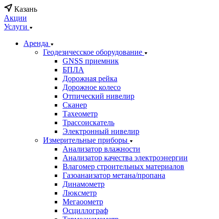
Казань
Акции
Услуги
Аренда
Геодезичесское оборудование
GNSS приемник
БПЛА
Дорожная рейка
Дорожное колесо
Отпический нивелир
Сканер
Тахеометр
Трассоискатель
Электронный нивелир
Измерительные приборы
Анализатор влажности
Анализатор качества электроэнергии
Влагомер строительных материалов
Газоанаизатор метана/пропана
Динамометр
Люксметр
Мегаоометр
Осциллограф