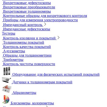
Нагреватели для монтажа подшипников
Магнитный контроль
Магнитопорошковые дефектоскопы и электромагниты
Магнитные толщиномеры покрытий
Магнитометры, коэрцитиметры и ферритометры
Автоматические линии и стенды магнитопорошкового
контроля
Образцы для МПД
Расходные материалы для МПД
УФ-лампы и светильники
Метод магнитной памяти металла
Приборы для контроля состояния электрических машин
Вихретоковый контроль
Вихретоковые дефектоскопы
Вихретоковые преобразователи
Вихретоковые толщиномеры
Контрольные образцы для вихретокового контроля
Приборы для измерения электропроводности
Импедансный контроль
Импедансные дефектоскопы
Тестеры
Контроль изоляции и покрытий
Толщиномеры покрытий
Контроль качества покрытий
Адгезиметры