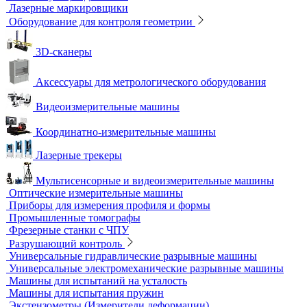
Контроль арматуры
Контроль дорог и грунтов
Контроль прочности бетона
Приборы теплового контроля
Прочность сцепления, адгезия
Системы обследования объектов
Электрический контроль
Дефектоскопы электроискровые
Автоматизация и роботизация
Автоматизация производственных процессов
Оборудование для контроля качества геометрии
Вертикальные фрезерные станки по металлу
Комлектующие для КИМ
Лазерные маркировщики
Оборудование для контроля геометрии
3D-сканеры
Аксессуары для метрологического оборудования
Видеоизмерительные машины
Координатно-измерительные машины