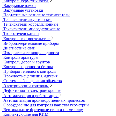
Образцы для толщинометрии
Трибометры
Контроль чистоты поверхности
Оборудование для физических испытаний покрытий
Датчики к толщиномерам покрытий
Абразиометры
Блескомеры, колориметры
Контроль герметичности
Вакуумные рамки
Вакуумные установки
Портативные гелиевые течеискатели
Течеискатели акустические
Течеискатели корреляционные
Течеискатели многодатчиковые
Трассотечеискатели
Контроль в строительстве
Виброизмерительные приборы
Диагностика свай
Измерители теплопроводности