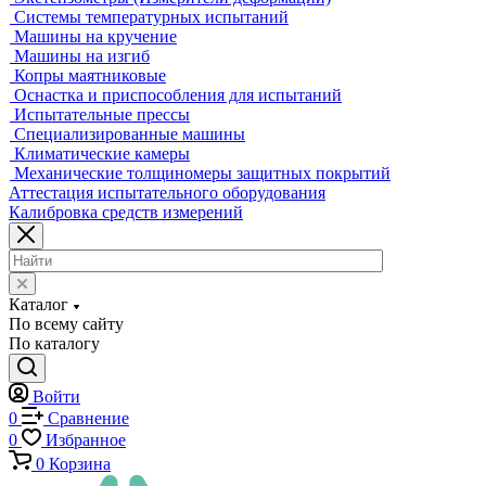
Лазерные трекеры
Мультисенсорные и видеоизмерительные машины
Оптические измерительные машины
Приборы для измерения профиля и формы
Промышленные томографы
Фрезерные станки с ЧПУ
Разрушающий контроль
Универсальные гидравлические разрывные машины
Универсальные электромеханические разрывные машины
Машины для испытаний на усталость
Машины для испытания пружин
Экстензометры (Измерители деформации)
Системы температурных испытаний
Машины на кручение
Машины на изгиб
Копры маятниковые
Оснастка и приспособления для испытаний
Испытательные прессы
Специализированные машины
Климатические камеры
Механические толщиномеры защитных покрытий
Аттестация испытательного оборудования
Калибровка средств измерений