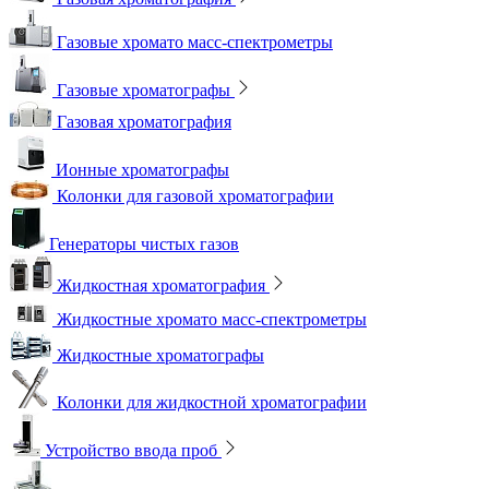
Газовые хромато масс-спектрометры
Газовые хроматографы
Газовая хроматография
Ионные хроматографы
Колонки для газовой хроматографии
Генераторы чистых газов
Жидкостная хроматография
Жидкостные хромато масс-спектрометры
Жидкостные хроматографы
Колонки для жидкостной хроматографии
Устройство ввода проб