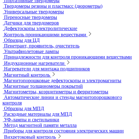
Ультразвуковые твердомеры
Динамические твердомеры
Стационарные твердомеры
Комбинированные твердомеры
Комплектующие к твердомерам
Меры твердости
Микротвердомеры
Нанотвердомеры
Портативные твердомеры
Твердомеры резины и пластмасс (дюрометры)
Универсальные твердомеры
Переносные твердомеры
Датчики для твердомеров
Дефектоскопы электролитические
Контроль проникающими веществами
Образцы для ЦД
Пенетрант, проявитель, очиститель
Ультрафиолетовые лампы
Принадлежности для контроля проникающими веществами
Индукционные нагреватели