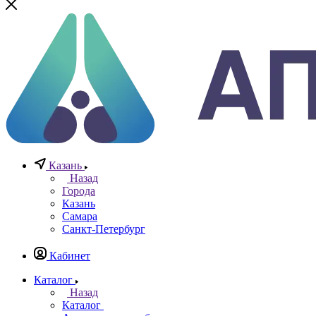
Телефоны
+7 (812) 640-40-13
По всем вопросам
8 800 777 20 78
Отдел неразрушающего контроля
+7 965 786 38 77
Отдел контрольно измерительных приборов
Заказать звонок
0
0
0