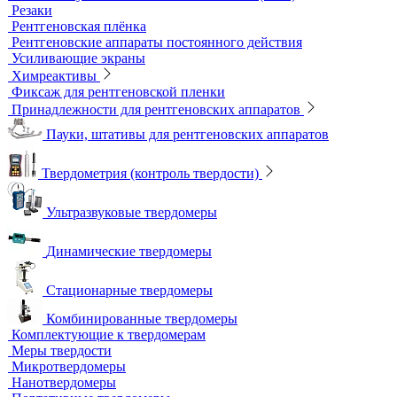
Комплексы цифровой радиографии
Кроулеры
Негатоскопы
Оцифровщики рентгеновских снимков
Плоскопанельные детекторы
Принадлежности для рентгенографии
Гибкие кассеты для рентгеновской пленки
Литеры маркировочные
Магнитные держатели для рентгеновской пленки
Маркировочные знаки для радиографического контроля
Проволочные эталоны чувствительности
Универсальный шаблон радиографа
Эталоны чувствительности канавочные (ЭЧК)
Резаки
Рентгеновская плёнка
Рентгеновские аппараты постоянного действия
Усиливающие экраны
Химреактивы
Фиксаж для рентгеновской пленки
Принадлежности для рентгеновских аппаратов
Пауки, штативы для рентгеновских аппаратов
Твердометрия (контроль твердости)