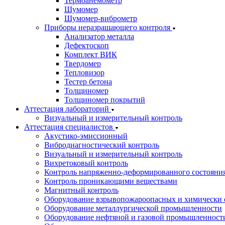
Термоанемометр
Шумомер
Шумомер-виброметр
Приборы неразрашающего контроля
Анализатор металла
Дефектоскоп
Комплект ВИК
Твердомер
Тепловизор
Тестер бетона
Толщиномер
Толщиномер покрытий
Аттестация лабораторий
Визуальный и измерительный контроль
Аттестация специалистов
Акустико-эмиссионный
Вибродиагностический контроль
Визуальный и измерительный контроль
Вихретоковый контроль
Контроль напряженно-деформированного состояни
Контроль проникающими веществами
Магнитный контроль
Оборудование взрывопожароопасных и химически 
Оборудование металлургической промышленности
Оборудование нефтяной и газовой промышленност