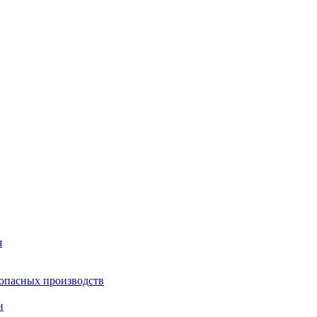
я
опасных производств
и