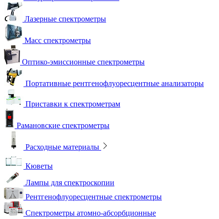
Лазерные спектрометры
Масс спектрометры
Оптико-эмиссионные спектрометры
Портативные рентгенофлуоресцентные анализаторы
Приставки к спектрометрам
Рамановские спектрометры
Расходные материалы
Кюветы
Лампы для спектроскопии
Рентгенофлуоресцентные спектрометры
Спектрометры атомно-абсорбционные