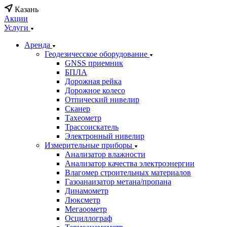
Казань
Акции
Услуги
Аренда
Геодезичесское оборудование
GNSS приемник
БПЛА
Дорожная рейка
Дорожное колесо
Отпический нивелир
Сканер
Тахеометр
Трассоискатель
Электронный нивелир
Измерительные приборы
Анализатор влажности
Анализатор качества электроэнергии
Влагомер строительных материалов
Газоанаизатор метана/пропана
Динамометр
Люксметр
Мегаоометр
Осциллограф