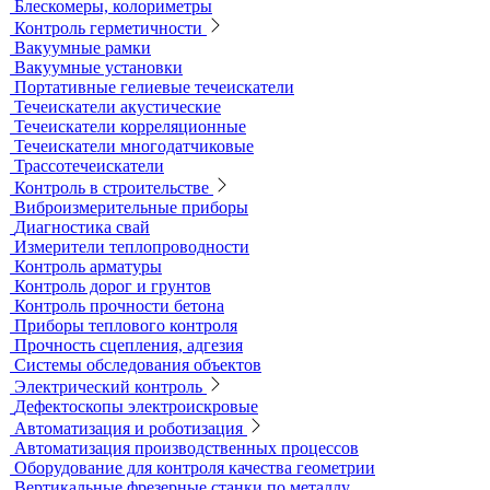
Адгезиметры
Образцы для толщинометрии
Трибометры
Контроль чистоты поверхности
Оборудование для физических испытаний покрытий
Датчики к толщиномерам покрытий
Абразиометры
Блескомеры, колориметры
Контроль герметичности
Вакуумные рамки
Вакуумные установки
Портативные гелиевые течеискатели
Течеискатели акустические
Течеискатели корреляционные
Течеискатели многодатчиковые
Трассотечеискатели
Контроль в строительстве
Виброизмерительные приборы
Диагностика свай
Измерители теплопроводности
Контроль арматуры
Контроль дорог и грунтов
Контроль прочности бетона
Приборы теплового контроля