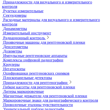
ВИК
Видеоэндоскопы
Высокоскоростные камеры
Измерители шероховатости
Испытательные динамометрические стенды
Лупы
Микроскопы
Образцы шероховатости поверхности
Принадлежности для визуального и измерительного
контроля
Рулетки измерительные
Секундомеры
Расходные материалы для визуального и измерительного
контроля
Динамометры
Измерительный инструмент
Радиационный контроль
Проявочные машины для рентгеновской пленки
Денситометры
Дозиметры
Импульсные рентгеновские аппараты
Комплексы цифровой радиографии
Кроулеры
Негатоскопы
Оцифровщики рентгеновских снимков