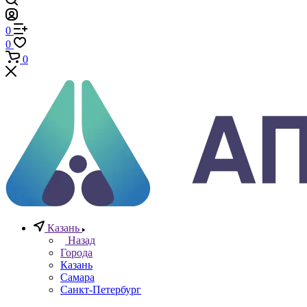
Телефоны
+7 (812) 640-40-13
По всем вопросам
8 800 777 20 78
Отдел неразрушающего контроля
+7 965 786 38 77
Отдел контрольно измерительных приборов
Заказать звонок
0
0
0