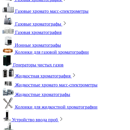
Газовые хромато масс-спектрометры
Газовые хроматографы
Газовая хроматография
Ионные хроматографы
Колонки для газовой хроматографии
Генераторы чистых газов
Жидкостная хроматография
Жидкостные хромато масс-спектрометры
Жидкостные хроматографы
Колонки для жидкостной хроматографии
Устройство ввода проб