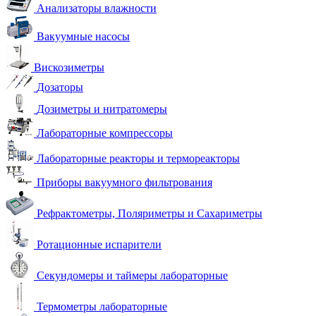
Анализаторы влажности
Вакуумные насосы
Вискозиметры
Дозаторы
Дозиметры и нитратомеры
Лабораторные компрессоры
Лабораторные реакторы и термореакторы
Приборы вакуумного фильтрования
Рефрактометры, Поляриметры и Сахариметры
Ротационные испарители
Секундомеры и таймеры лабораторные
Термометры лабораторные