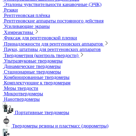
Плоскопанельные детекторы
Принадлежности для рентгенографии
Гибкие кассеты для рентгеновской пленки
Литеры маркировочные
Магнитные держатели для рентгеновской пленки
Маркировочные знаки для радиографического контроля
Проволочные эталоны чувствительности
Универсальный шаблон радиографа
Эталоны чувствительности канавочные (ЭЧК)
Резаки
Рентгеновская плёнка
Рентгеновские аппараты постоянного действия
Усиливающие экраны
Химреактивы
Фиксаж для рентгеновской пленки
Принадлежности для рентгеновских аппаратов
Пауки, штативы для рентгеновских аппаратов
Твердометрия (контроль твердости)
Ультразвуковые твердомеры
Динамические твердомеры
Стационарные твердомеры
Комбинированные твердомеры
Комплектующие к твердомерам
Меры твердости