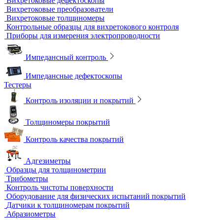
контроля
Образцы для МПД
Расходные материалы для МПД
УФ-лампы и светильники
Метод магнитной памяти металла
Приборы для контроля состояния электрических машин
Вихретоковый контроль
Вихретоковые дефектоскопы
Вихретоковые преобразователи
Вихретоковые толщиномеры
Контрольные образцы для вихретокового контроля
Приборы для измерения электропроводности
Импедансный контроль
Импедансные дефектоскопы
Тестеры
Контроль изоляции и покрытий
Толщиномеры покрытий
Контроль качества покрытий