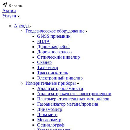
Казань
Акции
Услуги
Аренда
Геодезичесское оборудование
GNSS приемник
БПЛА
Дорожная рейка
Дорожное колесо
Отпический нивелир
Сканер
Тахеометр
Трассоискатель
Электронный нивелир
Измерительные приборы
Анализатор влажности
Анализатор качества электроэнергии
Влагомер строительных материалов
Газоанаизатор метана/пропана
Динамометр
Люксметр
Мегаоометр
Осциллограф