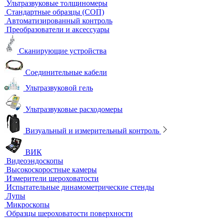
Песчаные бани
Сухие бани
Термостаты
Термостаты жидкостные
Термостаты твердотельные
Химическое и биохимическое потребление кислорода
Ультразвуковой неразрушающий контроль
Ультразвуковые дефектоскопы
Ультразвуковые толщиномеры
Стандартные образцы (СОП)
Автоматизированный контроль
Преобразователи и аксессуары
Сканирующие устройства
Соединительные кабели
Ультразвуковой гель
Ультразвуковые расходомеры
Визуальный и измерительный контроль