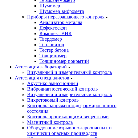
Термоанемометр
Шумомер
Шумомер-виброметр
Приборы неразрашающего контроля
Анализатор металла
Дефектоскоп
Комплект ВИК
Твердомер
Тепловизор
Тестер бетона
Толщиномер
Толщиномер покрытий
Аттестация лабораторий
Визуальный и измерительный контроль
Аттестация специалистов
Акустико-эмиссионный
Вибродиагностический контроль
Визуальный и измерительный контроль
Вихретоковый контроль
Контроль напряженно-деформированного
состояния
Контроль проникающими веществами
Магнитный контроль
Оборудование взрывопожароопасных и
химически опасных производств