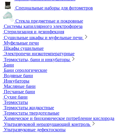
Продукция компании IKA Werke
Расходные материалы
Ареометры
Калибровочные расстворы и реагенты
Комплектующие для КФК
Принадлежности к штативам
Специальные наборы для фотометров
Стекла предметные и покровные
Системы капиллярного электрофореза
Стерилизация и дезинфекция
Сушильные шкафы и муфельные печи
Муфельные печи
Шкафы сушильные
Электропечи низкотемпературные
Термостаты, бани и инкубаторы
Бани
Бани серологические
Водяные бани
Инкубаторы
Масляные бани