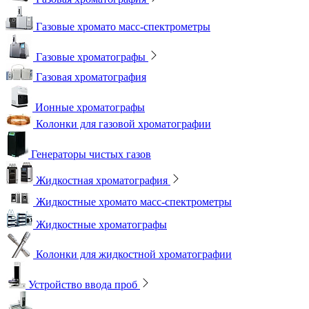
Газовые хромато масс-спектрометры
Газовые хроматографы
Газовая хроматография
Ионные хроматографы
Колонки для газовой хроматографии
Генераторы чистых газов
Жидкостная хроматография
Жидкостные хромато масс-спектрометры
Жидкостные хроматографы
Колонки для жидкостной хроматографии
Устройство ввода проб