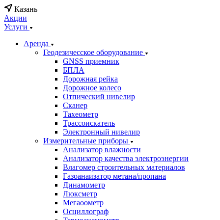
Казань
Акции
Услуги
Аренда
Геодезичесское оборудование
GNSS приемник
БПЛА
Дорожная рейка
Дорожное колесо
Отпический нивелир
Сканер
Тахеометр
Трассоискатель
Электронный нивелир
Измерительные приборы
Анализатор влажности
Анализатор качества электроэнергии
Влагомер строительных материалов
Газоанаизатор метана/пропана
Динамометр
Люксметр
Мегаоометр
Осциллограф