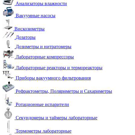
Анализаторы влажности
Вакуумные насосы
Вискозиметры
Дозаторы
Дозиметры и нитратомеры
Лабораторные компрессоры
Лабораторные реакторы и термореакторы
Приборы вакуумного фильтрования
Рефрактометры, Поляриметры и Сахариметры
Ротационные испарители
Секундомеры и таймеры лабораторные
Термометры лабораторные