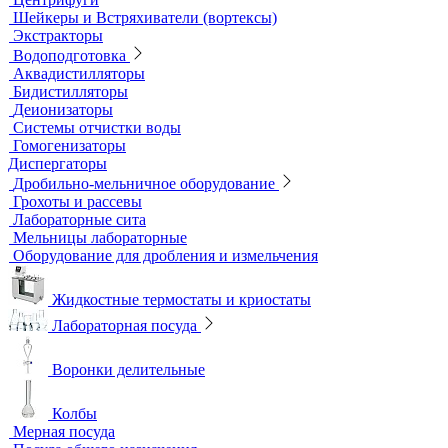
Оксиметры
Промышленные электроды
Перемешивающие устройства
Верхнеприводные мешалки
Магнитные мешалки
Центрифуги
Шейкеры и Встряхиватели (вортексы)
Экстракторы
Водоподготовка
Аквадистилляторы
Бидистилляторы
Деионизаторы
Системы отчистки воды
Гомогенизаторы
Диспергаторы
Дробильно-мельничное оборудование
Грохоты и рассевы
Лабораторные сита
Мельницы лабораторные
Оборудование для дробления и измельчения
Жидкостные термостаты и криостаты
Лабораторная посуда