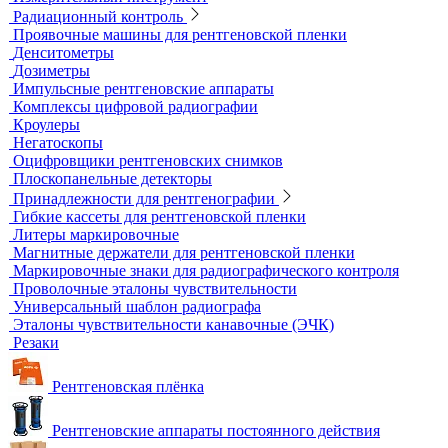
Рулетки измерительные
Секундомеры
Расходные материалы для визуального и измерительного
контроля
Динамометры
Измерительный инструмент
Радиационный контроль
Проявочные машины для рентгеновской пленки
Денситометры
Дозиметры
Импульсные рентгеновские аппараты
Комплексы цифровой радиографии
Кроулеры
Негатоскопы
Оцифровщики рентгеновских снимков
Плоскопанельные детекторы
Принадлежности для рентгенографии
Гибкие кассеты для рентгеновской пленки
Литеры маркировочные
Магнитные держатели для рентгеновской пленки
Маркировочные знаки для радиографического контроля
Проволочные эталоны чувствительности
Универсальный шаблон радиографа
Эталоны чувствительности канавочные (ЭЧК)
Резаки