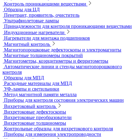
Портативные твердомеры
Твердомеры резины и пластмасс (дюрометры)
Универсальные твердомеры
Переносные твердомеры
Датчики для твердомеров
Дефектоскопы электролитические
Контроль проникающими веществами
Образцы для ЦД
Пенетрант, проявитель, очиститель
Ультрафиолетовые лампы
Принадлежности для контроля проникающими веществами
Индукционные нагреватели
Нагреватели для монтажа подшипников
Магнитный контроль
Магнитопорошковые дефектоскопы и электромагниты
Магнитные толщиномеры покрытий
Магнитометры, коэрцитиметры и ферритометры
Автоматические линии и стенды магнитопорошкового
контроля
Образцы для МПД
Расходные материалы для МПД
УФ-лампы и светильники
Метод магнитной памяти металла
Приборы для контроля состояния электрических машин
Вихретоковый контроль