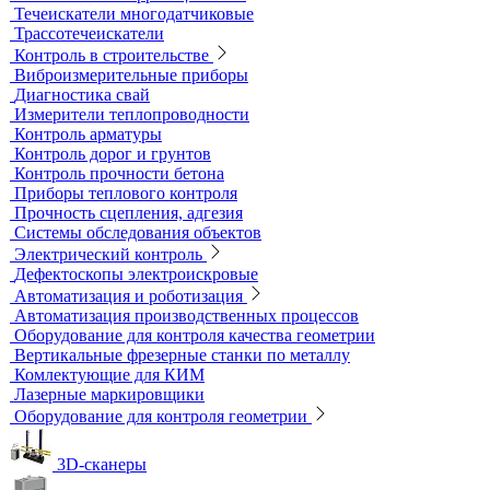
Контроль герметичности
Вакуумные рамки
Вакуумные установки
Портативные гелиевые течеискатели
Течеискатели акустические
Течеискатели корреляционные
Течеискатели многодатчиковые
Трассотечеискатели
Контроль в строительстве
Виброизмерительные приборы
Диагностика свай
Измерители теплопроводности
Контроль арматуры
Контроль дорог и грунтов
Контроль прочности бетона
Приборы теплового контроля
Прочность сцепления, адгезия
Системы обследования объектов
Электрический контроль
Дефектоскопы электроискровые
Автоматизация и роботизация
Автоматизация производственных процессов
Оборудование для контроля качества геометрии
Вертикальные фрезерные станки по металлу
Комлектующие для КИМ