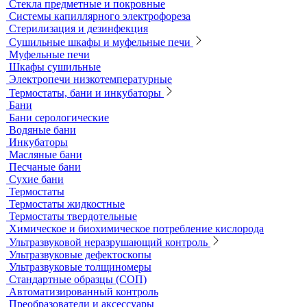
Расходные материалы
Ареометры
Калибровочные расстворы и реагенты
Комплектующие для КФК
Принадлежности к штативам
Специальные наборы для фотометров
Стекла предметные и покровные
Системы капиллярного электрофореза
Стерилизация и дезинфекция
Сушильные шкафы и муфельные печи
Муфельные печи
Шкафы сушильные
Электропечи низкотемпературные
Термостаты, бани и инкубаторы
Бани
Бани серологические
Водяные бани
Инкубаторы
Масляные бани
Песчаные бани
Сухие бани
Термостаты
Термостаты жидкостные
Термостаты твердотельные
Химическое и биохимическое потребление кислорода