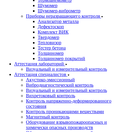
Термоанемометр
Шумомер
Шумомер-виброметр
Приборы неразрашающего контроля
Анализатор металла
Дефектоскоп
Комплект ВИК
Твердомер
Тепловизор
Тестер бетона
Толщиномер
Толщиномер покрытий
Аттестация лабораторий
Визуальный и измерительный контроль
Аттестация специалистов
Акустико-эмиссионный
Вибродиагностический контроль
Визуальный и измерительный контроль
Вихретоковый контроль
Контроль напряженно-деформированного
состояния
Контроль проникающими веществами
Магнитный контроль
Оборудование взрывопожароопасных и
химически опасных производств