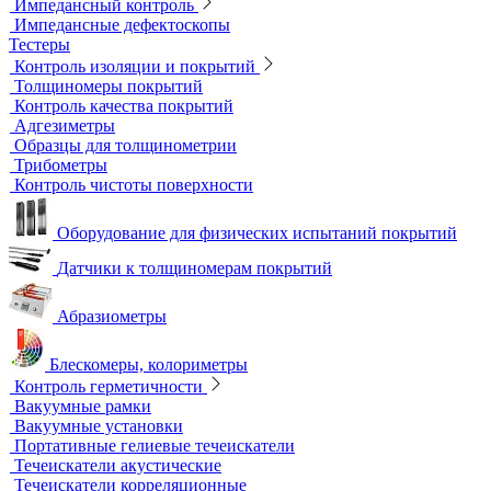
Вихретоковые дефектоскопы
Вихретоковые преобразователи
Вихретоковые толщиномеры
Контрольные образцы для вихретокового контроля
Приборы для измерения электропроводности
Импедансный контроль
Импедансные дефектоскопы
Тестеры
Контроль изоляции и покрытий
Толщиномеры покрытий
Контроль качества покрытий
Адгезиметры
Образцы для толщинометрии
Трибометры
Контроль чистоты поверхности
Оборудование для физических испытаний покрытий
Датчики к толщиномерам покрытий
Абразиометры
Блескомеры, колориметры