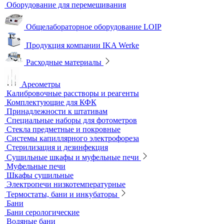
Тест-комплекты
Нагревательные устройства
Колбонагреватели
Нагревательные плиты
Песчаные бани
Оборудование для лабораторий пищевой промышленности и
ветеринарии
Оборудование для отбора проб воздуха
Аналитичесике фильтры
Аспираторы
Пробоотборники
Сорбционные трубки
Оборудование для перемешивания
Общелабораторное оборудование LOIP
Продукция компании IKA Werke
Расходные материалы
Ареометры
Калибровочные расстворы и реагенты
Комплектующие для КФК