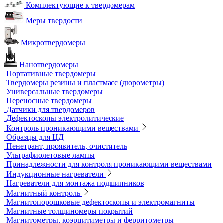
Рентгеновская плёнка
Рентгеновские аппараты постоянного действия
Усиливающие экраны
Химреактивы
Фиксаж для рентгеновской пленки
Принадлежности для рентгеновских аппаратов
Пауки, штативы для рентгеновских аппаратов
Твердометрия (контроль твердости)
Ультразвуковые твердомеры
Динамические твердомеры
Стационарные твердомеры
Комбинированные твердомеры
Комплектующие к твердомерам
Меры твердости
Микротвердомеры
Нанотвердомеры
Портативные твердомеры
Твердомеры резины и пластмасс (дюрометры)
Универсальные твердомеры
Переносные твердомеры
Датчики для твердомеров