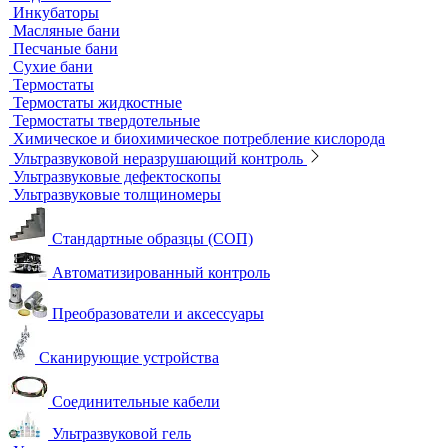
Принадлежности к штативам
Специальные наборы для фотометров
Стекла предметные и покровные
Системы капиллярного электрофореза
Стерилизация и дезинфекция
Сушильные шкафы и муфельные печи
Муфельные печи
Шкафы сушильные
Электропечи низкотемпературные
Термостаты, бани и инкубаторы
Бани
Бани серологические
Водяные бани
Инкубаторы
Масляные бани
Песчаные бани
Сухие бани
Термостаты
Термостаты жидкостные
Термостаты твердотельные
Химическое и биохимическое потребление кислорода
Ультразвуковой неразрушающий контроль
Ультразвуковые дефектоскопы
Ультразвуковые толщиномеры