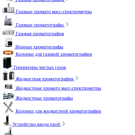
Газовые хромато масс-спектрометры
Газовые хроматографы
Газовая хроматография
Ионные хроматографы
Колонки для газовой хроматографии
Генераторы чистых газов
Жидкостная хроматография
Жидкостные хромато масс-спектрометры
Жидкостные хроматографы
Колонки для жидкостной хроматографии
Устройство ввода проб