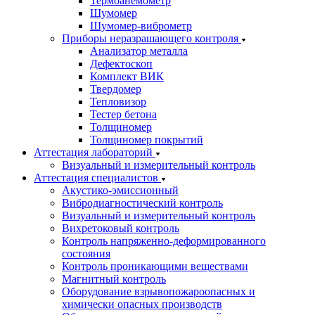
Термоанемометр
Шумомер
Шумомер-виброметр
Приборы неразрашающего контроля
Анализатор металла
Дефектоскоп
Комплект ВИК
Твердомер
Тепловизор
Тестер бетона
Толщиномер
Толщиномер покрытий
Аттестация лабораторий
Визуальный и измерительный контроль
Аттестация специалистов
Акустико-эмиссионный
Вибродиагностический контроль
Визуальный и измерительный контроль
Вихретоковый контроль
Контроль напряженно-деформированного
состояния
Контроль проникающими веществами
Магнитный контроль
Оборудование взрывопожароопасных и
химически опасных производств