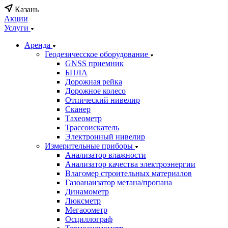
Казань
Акции
Услуги
Аренда
Геодезичесское оборудование
GNSS приемник
БПЛА
Дорожная рейка
Дорожное колесо
Отпический нивелир
Сканер
Тахеометр
Трассоискатель
Электронный нивелир
Измерительные приборы
Анализатор влажности
Анализатор качества электроэнергии
Влагомер строительных материалов
Газоанаизатор метана/пропана
Динамометр
Люксметр
Мегаоометр
Осциллограф