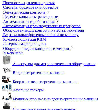
Портативные гелиевые течеискатели
Течеискатели акустические
Течеискатели корреляционные
Течеискатели многодатчиковые
Трассотечеискатели
Контроль в строительстве
Виброизмерительные приборы
Диагностика свай
Измерители теплопроводности
Контроль арматуры
Контроль дорог и грунтов
Контроль прочности бетона
Приборы теплового контроля
Прочность сцепления, адгезия
Системы обследования объектов
Электрический контроль
Дефектоскопы электроискровые
Автоматизация и роботизация
Автоматизация производственных процессов
Оборудование для контроля качества геометрии
Вертикальные фрезерные станки по металлу
Комлектующие для КИМ
Лазерные маркировщики
Оборудование для контроля геометрии
3D-сканеры