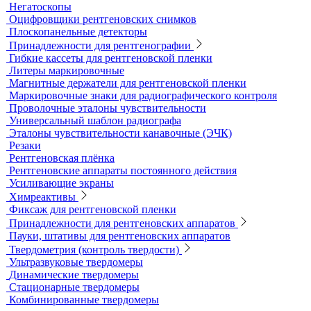
Рулетки измерительные
Секундомеры
Расходные материалы для визуального и измерительного
контроля
Динамометры
Измерительный инструмент
Радиационный контроль
Проявочные машины для рентгеновской пленки
Денситометры
Дозиметры
Импульсные рентгеновские аппараты
Комплексы цифровой радиографии
Кроулеры
Негатоскопы
Оцифровщики рентгеновских снимков
Плоскопанельные детекторы
Принадлежности для рентгенографии
Гибкие кассеты для рентгеновской пленки
Литеры маркировочные
Магнитные держатели для рентгеновской пленки
Маркировочные знаки для радиографического контроля
Проволочные эталоны чувствительности
Универсальный шаблон радиографа
Эталоны чувствительности канавочные (ЭЧК)
Резаки