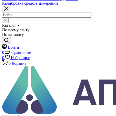
Экстензометры (Измерители деформации)
Системы температурных испытаний
Машины на кручение
Машины на изгиб
Копры маятниковые
Оснастка и приспособления для испытаний
Испытательные прессы
Специализированные машины
Климатические камеры
Механические толщиномеры защитных покрытий
Аттестация испытательного оборудования
Калибровка средств измерений
Каталог
По всему сайту
По каталогу
Войти
0
Сравнение