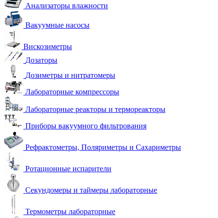
Анализаторы влажности
Вакуумные насосы
Вискозиметры
Дозаторы
Дозиметры и нитратомеры
Лабораторные компрессоры
Лабораторные реакторы и термореакторы
Приборы вакуумного фильтрования
Рефрактометры, Поляриметры и Сахариметры
Ротационные испарители
Секундомеры и таймеры лабораторные
Термометры лабораторные