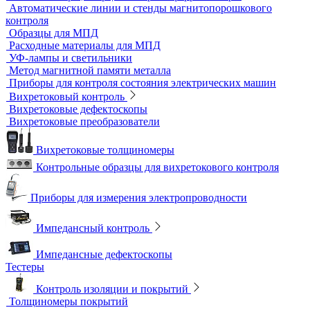
Дефектоскопы электролитические
Контроль проникающими веществами
Образцы для ЦД
Пенетрант, проявитель, очиститель
Ультрафиолетовые лампы
Принадлежности для контроля проникающими веществами
Индукционные нагреватели
Нагреватели для монтажа подшипников
Магнитный контроль
Магнитопорошковые дефектоскопы и электромагниты
Магнитные толщиномеры покрытий
Магнитометры, коэрцитиметры и ферритометры
Автоматические линии и стенды магнитопорошкового
контроля
Образцы для МПД
Расходные материалы для МПД
УФ-лампы и светильники
Метод магнитной памяти металла
Приборы для контроля состояния электрических машин
Вихретоковый контроль
Вихретоковые дефектоскопы
Вихретоковые преобразователи
Вихретоковые толщиномеры