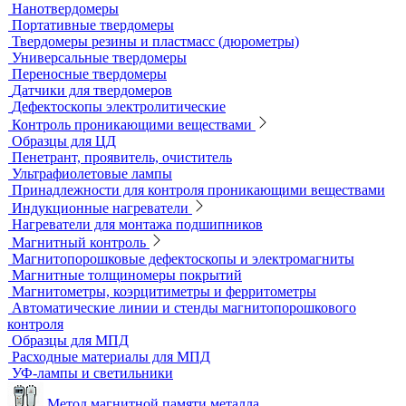
Усиливающие экраны
Химреактивы
Фиксаж для рентгеновской пленки
Принадлежности для рентгеновских аппаратов
Пауки, штативы для рентгеновских аппаратов
Твердометрия (контроль твердости)
Ультразвуковые твердомеры
Динамические твердомеры
Стационарные твердомеры
Комбинированные твердомеры
Комплектующие к твердомерам
Меры твердости
Микротвердомеры
Нанотвердомеры
Портативные твердомеры
Твердомеры резины и пластмасс (дюрометры)
Универсальные твердомеры
Переносные твердомеры
Датчики для твердомеров
Дефектоскопы электролитические
Контроль проникающими веществами
Образцы для ЦД
Пенетрант, проявитель, очиститель
Ультрафиолетовые лампы
Принадлежности для контроля проникающими веществами