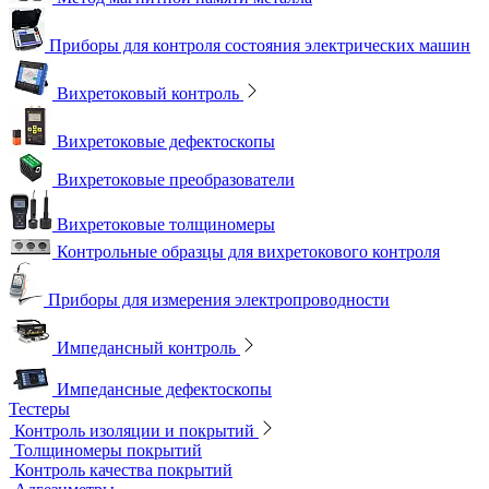
Индукционные нагреватели
Нагреватели для монтажа подшипников
Магнитный контроль
Магнитопорошковые дефектоскопы и электромагниты
Магнитные толщиномеры покрытий
Магнитометры, коэрцитиметры и ферритометры
Автоматические линии и стенды магнитопорошкового
контроля
Образцы для МПД
Расходные материалы для МПД
УФ-лампы и светильники
Метод магнитной памяти металла
Приборы для контроля состояния электрических машин
Вихретоковый контроль
Вихретоковые дефектоскопы
Вихретоковые преобразователи
Вихретоковые толщиномеры