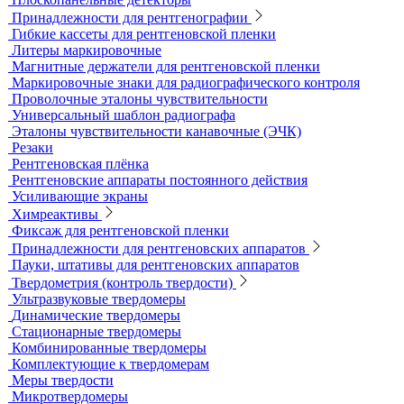
контроля
Динамометры
Измерительный инструмент
Радиационный контроль
Проявочные машины для рентгеновской пленки
Денситометры
Дозиметры
Импульсные рентгеновские аппараты
Комплексы цифровой радиографии
Кроулеры
Негатоскопы
Оцифровщики рентгеновских снимков
Плоскопанельные детекторы
Принадлежности для рентгенографии
Гибкие кассеты для рентгеновской пленки
Литеры маркировочные
Магнитные держатели для рентгеновской пленки
Маркировочные знаки для радиографического контроля
Проволочные эталоны чувствительности
Универсальный шаблон радиографа
Эталоны чувствительности канавочные (ЭЧК)
Резаки
Рентгеновская плёнка
Рентгеновские аппараты постоянного действия