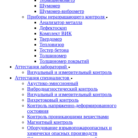
Термоанемометр
Шумомер
Шумомер-виброметр
Приборы неразрашающего контроля
Анализатор металла
Дефектоскоп
Комплект ВИК
Твердомер
Тепловизор
Тестер бетона
Толщиномер
Толщиномер покрытий
Аттестация лабораторий
Визуальный и измерительный контроль
Аттестация специалистов
Акустико-эмиссионный
Вибродиагностический контроль
Визуальный и измерительный контроль
Вихретоковый контроль
Контроль напряженно-деформированного
состояния
Контроль проникающими веществами
Магнитный контроль
Оборудование взрывопожароопасных и
химически опасных производств