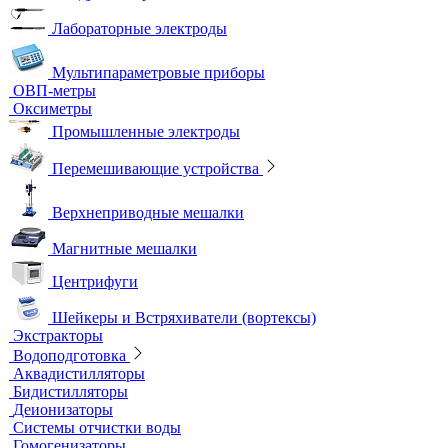
Лабораторные электроды
Мультипараметровые приборы
ОВП-метры
Оксиметры
Промышленные электроды
Перемешивающие устройства
Верхнеприводные мешалки
Магнитные мешалки
Центрифуги
Шейкеры и Встряхиватели (вортексы)
Экстракторы
Водоподготовка