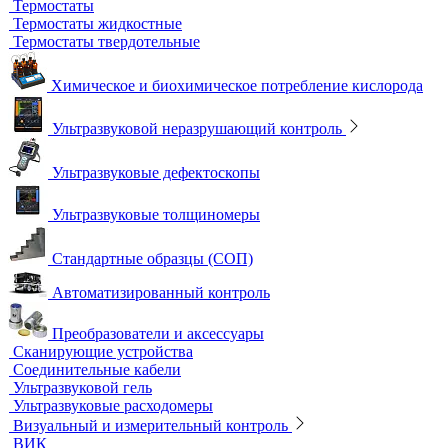
Стерилизация и дезинфекция
Сушильные шкафы и муфельные печи
Муфельные печи
Шкафы сушильные
Электропечи низкотемпературные
Термостаты, бани и инкубаторы
Бани
Бани серологические
Водяные бани
Инкубаторы
Масляные бани
Песчаные бани
Сухие бани
Термостаты
Термостаты жидкостные
Термостаты твердотельные
Химическое и биохимическое потребление кислорода
Ультразвуковой неразрушающий контроль
Ультразвуковые дефектоскопы
Ультразвуковые толщиномеры