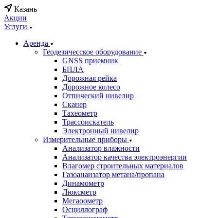
Казань
Акции
Услуги
Аренда
Геодезичесское оборудование
GNSS приемник
БПЛА
Дорожная рейка
Дорожное колесо
Отпический нивелир
Сканер
Тахеометр
Трассоискатель
Электронный нивелир
Измерительные приборы
Анализатор влажности
Анализатор качества электроэнергии
Влагомер строительных материалов
Газоанаизатор метана/пропана
Динамометр
Люксметр
Мегаоометр
Осциллограф