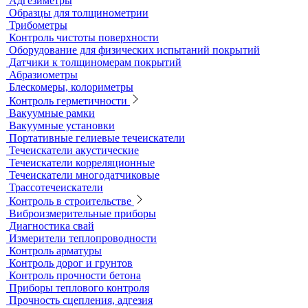
Контрольные образцы для вихретокового контроля
Приборы для измерения электропроводности
Импедансный контроль
Импедансные дефектоскопы
Тестеры
Контроль изоляции и покрытий
Толщиномеры покрытий
Контроль качества покрытий
Адгезиметры
Образцы для толщинометрии
Трибометры
Контроль чистоты поверхности
Оборудование для физических испытаний покрытий
Датчики к толщиномерам покрытий
Абразиометры
Блескомеры, колориметры
Контроль герметичности
Вакуумные рамки
Вакуумные установки
Портативные гелиевые течеискатели