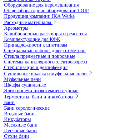
Колбонагреватели
Нагревательные плиты
Песчаные бани
Оборудование для лабораторий пищевой промышленности и
ветеринарии
Оборудование для отбора проб воздуха
Аналитичесике фильтры
Аспираторы
Пробоотборники
Сорбционные трубки
Оборудование для перемешивания
Общелабораторное оборудование LOIP
Продукция компании IKA Werke
Расходные материалы
Ареометры
Калибровочные расстворы и реагенты
Комплектующие для КФК
Принадлежности к штативам
Специальные наборы для фотометров
Стекла предметные и покровные
Системы капиллярного электрофореза