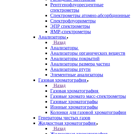
ВИД спектрофотометры
Дополнительное оборудование для
ААС
ИК-Фурье спектрометры
Инфракрасные микроскопы
Лазерные спектрометры
Масс спектрометры
Оптико-эмиссионные спектрометры
Портативные
рентгенофлуоресцентные анализаторы
Приставки к спектрометрам
Рамановские спектрометры
Расходные материалы
Рентгенофлуоресцентные
спектрометры
Спектрометры атомно-абсорбционные
Спектрофлуориметры
ЭПР спектрометры
ЯМР-спектрометры
Анализаторы
Назад
Анализаторы
Анализаторы органических веществ
Анализаторы покрытий
Анализаторы размера частиц