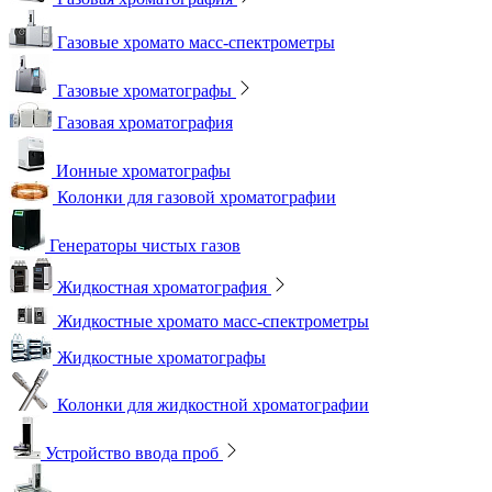
Газовые хромато масс-спектрометры
Газовые хроматографы
Газовая хроматография
Ионные хроматографы
Колонки для газовой хроматографии
Генераторы чистых газов
Жидкостная хроматография
Жидкостные хромато масс-спектрометры
Жидкостные хроматографы
Колонки для жидкостной хроматографии
Устройство ввода проб