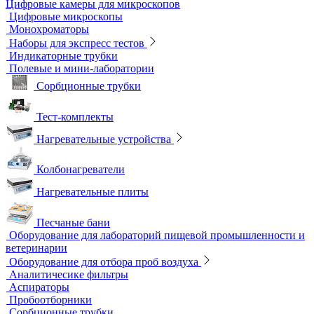
Посуда общего назначения
Центрифужные пробирки
Микроскопы
Инвертируемые микроскопы
Комплектующие к микроскопам
Лабораторные микроскопы
Люминесцентные микроскопы
Металлографические микроскопы
Объективы для микроскопов
Окуляры для микроскопов
Поляризационные микроскопы
Стереоскопические микроскопы
Учебные микроскопы
Цифровые камеры для микроскопов
Цифровые микроскопы
Монохроматоры
Наборы для экспресс тестов
Индикаторные трубки
Полевые и мини-лаборатории
Сорбционные трубки
Тест-комплекты
Нагревательные устройства