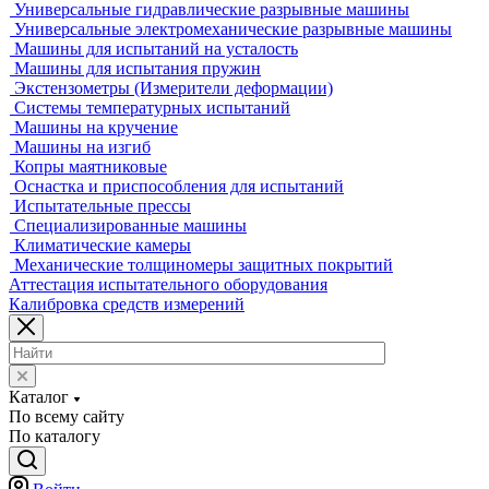
Видеоизмерительные машины
Координатно-измерительные машины
Лазерные трекеры
Мультисенсорные и видеоизмерительные машины
Оптические измерительные машины
Приборы для измерения профиля и формы
Промышленные томографы
Фрезерные станки с ЧПУ
Разрушающий контроль
Универсальные гидравлические разрывные машины
Универсальные электромеханические разрывные машины
Машины для испытаний на усталость
Машины для испытания пружин
Экстензометры (Измерители деформации)
Системы температурных испытаний
Машины на кручение
Машины на изгиб
Копры маятниковые
Оснастка и приспособления для испытаний
Испытательные прессы
Специализированные машины