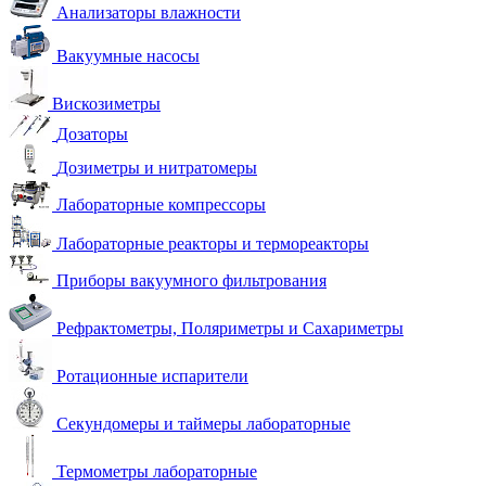
Анализаторы влажности
Вакуумные насосы
Вискозиметры
Дозаторы
Дозиметры и нитратомеры
Лабораторные компрессоры
Лабораторные реакторы и термореакторы
Приборы вакуумного фильтрования
Рефрактометры, Поляриметры и Сахариметры
Ротационные испарители
Секундомеры и таймеры лабораторные
Термометры лабораторные