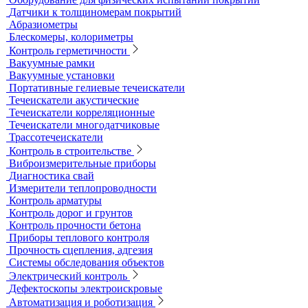
Контроль изоляции и покрытий
Толщиномеры покрытий
Контроль качества покрытий
Адгезиметры
Образцы для толщинометрии
Трибометры
Контроль чистоты поверхности
Оборудование для физических испытаний покрытий
Датчики к толщиномерам покрытий
Абразиометры
Блескомеры, колориметры
Контроль герметичности
Вакуумные рамки
Вакуумные установки
Портативные гелиевые течеискатели
Течеискатели акустические
Течеискатели корреляционные
Течеискатели многодатчиковые
Трассотечеискатели
Контроль в строительстве