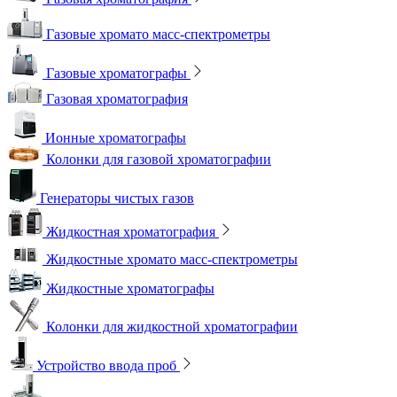
Газовые хромато масс-спектрометры
Газовые хроматографы
Газовая хроматография
Ионные хроматографы
Колонки для газовой хроматографии
Генераторы чистых газов
Жидкостная хроматография
Жидкостные хромато масс-спектрометры
Жидкостные хроматографы
Колонки для жидкостной хроматографии
Устройство ввода проб