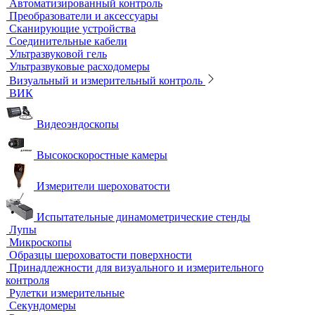
Инкубаторы
Масляные бани
Песчаные бани
Сухие бани
Термостаты
Термостаты жидкостные
Термостаты твердотельные
Химическое и биохимическое потребление кислорода
Ультразвуковой неразрушающий контроль
Ультразвуковые дефектоскопы
Ультразвуковые толщиномеры
Стандартные образцы (СОП)
Автоматизированный контроль
Преобразователи и аксессуары
Сканирующие устройства
Соединительные кабели
Ультразвуковой гель
Ультразвуковые расходомеры
Визуальный и измерительный контроль
ВИК
Видеоэндоскопы
Высокоскоростные камеры