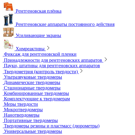
Плоскопанельные детекторы
Принадлежности для рентгенографии
Гибкие кассеты для рентгеновской пленки
Литеры маркировочные
Магнитные держатели для рентгеновской пленки
Маркировочные знаки для радиографического контроля
Проволочные эталоны чувствительности
Универсальный шаблон радиографа
Эталоны чувствительности канавочные (ЭЧК)
Резаки
Рентгеновская плёнка
Рентгеновские аппараты постоянного действия
Усиливающие экраны
Химреактивы
Фиксаж для рентгеновской пленки
Принадлежности для рентгеновских аппаратов
Пауки, штативы для рентгеновских аппаратов