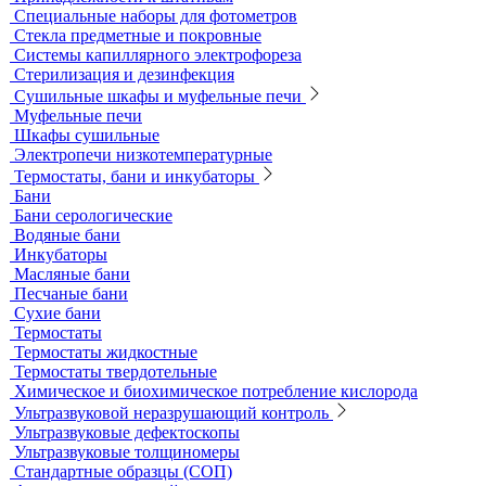
Аналитичесике фильтры
Аспираторы
Пробоотборники
Сорбционные трубки
Оборудование для перемешивания
Общелабораторное оборудование LOIP
Продукция компании IKA Werke
Расходные материалы
Ареометры
Калибровочные расстворы и реагенты
Комплектующие для КФК
Принадлежности к штативам
Специальные наборы для фотометров
Стекла предметные и покровные
Системы капиллярного электрофореза
Стерилизация и дезинфекция
Сушильные шкафы и муфельные печи
Муфельные печи
Шкафы сушильные
Электропечи низкотемпературные
Термостаты, бани и инкубаторы
Бани
Бани серологические
Водяные бани