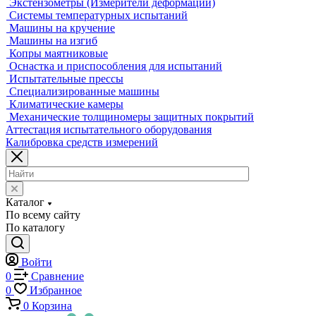
Приборы для измерения профиля и формы
Промышленные томографы
Фрезерные станки с ЧПУ
Разрушающий контроль
Универсальные гидравлические разрывные машины
Универсальные электромеханические разрывные машины
Машины для испытаний на усталость
Машины для испытания пружин
Экстензометры (Измерители деформации)
Системы температурных испытаний
Машины на кручение
Машины на изгиб
Копры маятниковые
Оснастка и приспособления для испытаний
Испытательные прессы
Специализированные машины
Климатические камеры
Механические толщиномеры защитных покрытий
Аттестация испытательного оборудования
Калибровка средств измерений