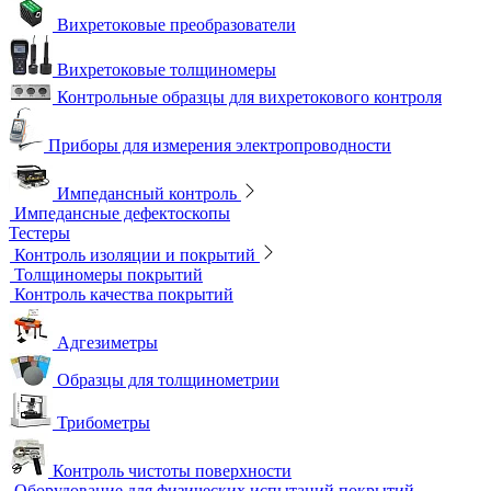
Магнитометры, коэрцитиметры и ферритометры
Автоматические линии и стенды магнитопорошкового
контроля
Образцы для МПД
Расходные материалы для МПД
УФ-лампы и светильники
Метод магнитной памяти металла
Приборы для контроля состояния электрических машин
Вихретоковый контроль
Вихретоковые дефектоскопы
Вихретоковые преобразователи
Вихретоковые толщиномеры
Контрольные образцы для вихретокового контроля
Приборы для измерения электропроводности
Импедансный контроль
Импедансные дефектоскопы
Тестеры