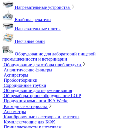
Поляризационные микроскопы
Стереоскопические микроскопы
Учебные микроскопы
Цифровые камеры для микроскопов
Цифровые микроскопы
Монохроматоры
Наборы для экспресс тестов
Индикаторные трубки
Полевые и мини-лаборатории
Сорбционные трубки
Тест-комплекты
Нагревательные устройства
Колбонагреватели
Нагревательные плиты
Песчаные бани
Оборудование для лабораторий пищевой
промышленности и ветеринарии
Оборудование для отбора проб воздуха