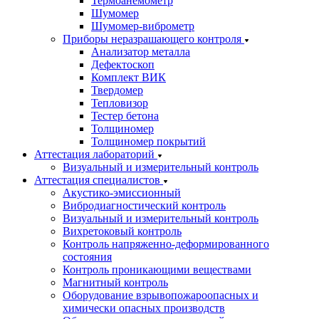
Термоанемометр
Шумомер
Шумомер-виброметр
Приборы неразрашающего контроля
Анализатор металла
Дефектоскоп
Комплект ВИК
Твердомер
Тепловизор
Тестер бетона
Толщиномер
Толщиномер покрытий
Аттестация лабораторий
Визуальный и измерительный контроль
Аттестация специалистов
Акустико-эмиссионный
Вибродиагностический контроль
Визуальный и измерительный контроль
Вихретоковый контроль
Контроль напряженно-деформированного
состояния
Контроль проникающими веществами
Магнитный контроль
Оборудование взрывопожароопасных и
химически опасных производств