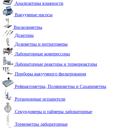
Анализаторы влажности
Вакуумные насосы
Вискозиметры
Дозаторы
Дозиметры и нитратомеры
Лабораторные компрессоры
Лабораторные реакторы и термореакторы
Приборы вакуумного фильтрования
Рефрактометры, Поляриметры и Сахариметры
Ротационные испарители
Секундомеры и таймеры лабораторные
Термометры лабораторные