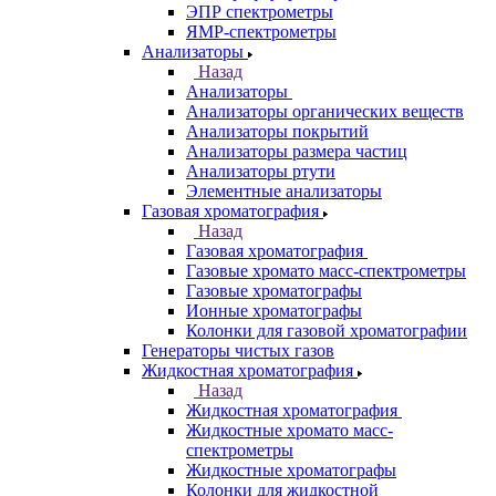
Лазерные спектрометры
Масс спектрометры
Оптико-эмиссионные спектрометры
Портативные
рентгенофлуоресцентные анализаторы
Приставки к спектрометрам
Рамановские спектрометры
Расходные материалы
Рентгенофлуоресцентные
спектрометры
Спектрометры атомно-абсорбционные
Спектрофлуориметры
ЭПР спектрометры
ЯМР-спектрометры
Анализаторы
Назад
Анализаторы
Анализаторы органических веществ
Анализаторы покрытий
Анализаторы размера частиц
Анализаторы ртути
Элементные анализаторы
Газовая хроматография
Назад
Газовая хроматография