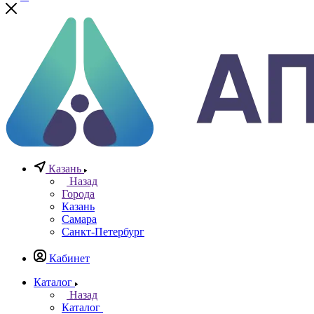
Телефоны
+7 (812) 640-40-13
По всем вопросам
8 800 777 20 78
Отдел неразрушающего контроля
+7 965 786 38 77
Отдел контрольно измерительных приборов
Заказать звонок
0
0
0