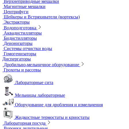
Лабораторные электроды
Мультипараметровые приборы
ОВП-метры
Оксиметры
Промышленные электроды
Перемешивающие устройства
Верхнеприводные мешалки
Магнитные мешалки
Центрифуги
Шейкеры и Встряхиватели (вортексы)
Экстракторы
Водоподготовка
Аквадистилляторы
Бидистилляторы
Деионизаторы
Системы отчистки воды
Гомогенизаторы
Диспергаторы
Дробильно-мельничное оборудование