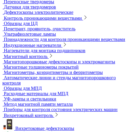
Твердометрия (контроль твердости)
Ультразвуковые твердомеры
Динамические твердомеры
Стационарные твердомеры
Комбинированные твердомеры
Комплектующие к твердомерам
Меры твердости
Микротвердомеры
Нанотвердомеры
Портативные твердомеры
Твердомеры резины и пластмасс (дюрометры)
Универсальные твердомеры
Переносные твердомеры
Датчики для твердомеров
Дефектоскопы электролитические
Контроль проникающими веществами
Образцы для ЦД
Пенетрант, проявитель, очиститель
Ультрафиолетовые лампы
Принадлежности для контроля проникающими веществами
Индукционные нагреватели
Нагреватели для монтажа подшипников
Магнитный контроль
Магнитопорошковые дефектоскопы и электромагниты
Магнитные толщиномеры покрытий