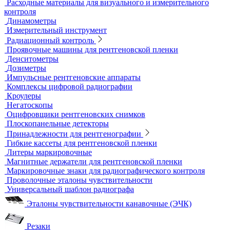
Измерители шероховатости
Испытательные динамометрические стенды
Лупы
Микроскопы
Образцы шероховатости поверхности
Принадлежности для визуального и измерительного
контроля
Рулетки измерительные
Секундомеры
Расходные материалы для визуального и измерительного
контроля
Динамометры
Измерительный инструмент
Радиационный контроль
Проявочные машины для рентгеновской пленки
Денситометры
Дозиметры
Импульсные рентгеновские аппараты
Комплексы цифровой радиографии
Кроулеры
Негатоскопы
Оцифровщики рентгеновских снимков