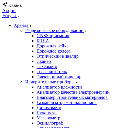
Казань
Акции
Услуги
Аренда
Геодезичесское оборудование
GNSS приемник
БПЛА
Дорожная рейка
Дорожное колесо
Отпический нивелир
Сканер
Тахеометр
Трассоискатель
Электронный нивелир
Измерительные приборы
Анализатор влажности
Анализатор качества электроэнергии
Влагомер строительных материалов
Газоанаизатор метана/пропана
Динамометр
Люксметр
Мегаоометр
Осциллограф