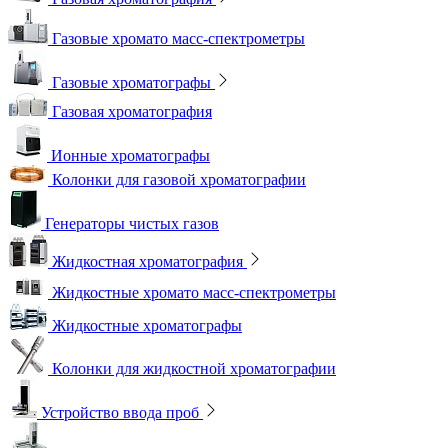
Газовые хромато масс-спектрометры
Газовые хроматографы
Газовая хроматография
Ионные хроматографы
Колонки для газовой хроматографии
Генераторы чистых газов
Жидкостная хроматография
Жидкостные хромато масс-спектрометры
Жидкостные хроматографы
Колонки для жидкостной хроматографии
Устройство ввода проб