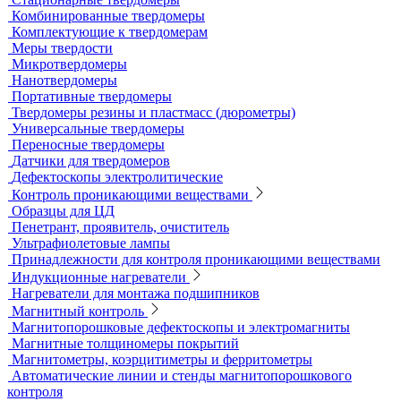
Рентгеновская плёнка
Рентгеновские аппараты постоянного действия
Усиливающие экраны
Химреактивы
Фиксаж для рентгеновской пленки
Принадлежности для рентгеновских аппаратов
Пауки, штативы для рентгеновских аппаратов
Твердометрия (контроль твердости)
Ультразвуковые твердомеры
Динамические твердомеры
Стационарные твердомеры
Комбинированные твердомеры
Комплектующие к твердомерам
Меры твердости
Микротвердомеры
Нанотвердомеры
Портативные твердомеры
Твердомеры резины и пластмасс (дюрометры)
Универсальные твердомеры
Переносные твердомеры
Датчики для твердомеров
Дефектоскопы электролитические
Контроль проникающими веществами
Образцы для ЦД
Пенетрант, проявитель, очиститель