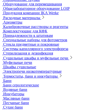
Оборудование для лабораторий пищевой
промышленности и ветеринарии
Оборудование для отбора проб воздуха
Аналитичесике фильтры
Аспираторы
Пробоотборники
Сорбционные трубки
Оборудование для перемешивания
Общелабораторное оборудование LOIP
Продукция компании IKA Werke
Расходные материалы
Ареометры
Калибровочные расстворы и реагенты
Комплектующие для КФК
Принадлежности к штативам
Специальные наборы для фотометров
Стекла предметные и покровные
Системы капиллярного электрофореза
Стерилизация и дезинфекция
Сушильные шкафы и муфельные печи
Муфельные печи