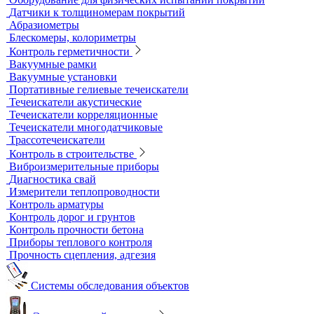
Импедансный контроль
Импедансные дефектоскопы
Тестеры
Контроль изоляции и покрытий
Толщиномеры покрытий
Контроль качества покрытий
Адгезиметры
Образцы для толщинометрии
Трибометры
Контроль чистоты поверхности
Оборудование для физических испытаний покрытий
Датчики к толщиномерам покрытий
Абразиометры
Блескомеры, колориметры
Контроль герметичности
Вакуумные рамки
Вакуумные установки
Портативные гелиевые течеискатели
Течеискатели акустические
Течеискатели корреляционные
Течеискатели многодатчиковые
Трассотечеискатели
Контроль в строительстве
Виброизмерительные приборы
Диагностика свай