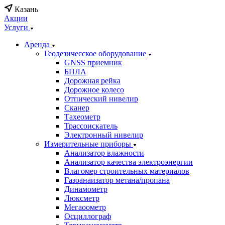
Казань
Акции
Услуги
Аренда
Геодезичесское оборудование
GNSS приемник
БПЛА
Дорожная рейка
Дорожное колесо
Отпический нивелир
Сканер
Тахеометр
Трассоискатель
Электронный нивелир
Измерительные приборы
Анализатор влажности
Анализатор качества электроэнергии
Влагомер строительных материалов
Газоанаизатор метана/пропана
Динамометр
Люксметр
Мегаоометр
Осциллограф