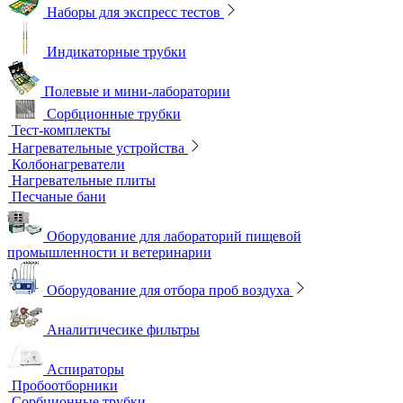
Окуляры для микроскопов
Поляризационные микроскопы
Стереоскопические микроскопы
Учебные микроскопы
Цифровые камеры для микроскопов
Цифровые микроскопы
Монохроматоры
Наборы для экспресс тестов
Индикаторные трубки
Полевые и мини-лаборатории
Сорбционные трубки
Тест-комплекты
Нагревательные устройства
Колбонагреватели
Нагревательные плиты
Песчаные бани