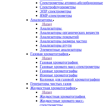
Инфракрасные микроскопы
Лазерные спектрометры
Масс спектрометры
Оптико-эмиссионные спектрометры
Портативные
рентгенофлуоресцентные анализаторы
Приставки к спектрометрам
Рамановские спектрометры
Расходные материалы
Рентгенофлуоресцентные
спектрометры
Спектрометры атомно-абсорбционные
Спектрофлуориметры
ЭПР спектрометры
ЯМР-спектрометры
Анализаторы
Назад
Анализаторы
Анализаторы органических веществ
Анализаторы покрытий
Анализаторы размера частиц
Анализаторы ртути
Элементные анализаторы
Газовая хроматография
Назад