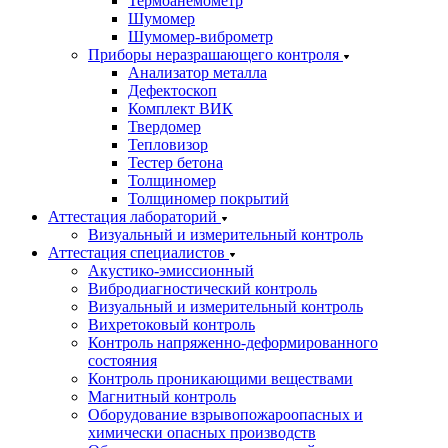
Термоанемометр
Шумомер
Шумомер-виброметр
Приборы неразрашающего контроля
Анализатор металла
Дефектоскоп
Комплект ВИК
Твердомер
Тепловизор
Тестер бетона
Толщиномер
Толщиномер покрытий
Аттестация лабораторий
Визуальный и измерительный контроль
Аттестация специалистов
Акустико-эмиссионный
Вибродиагностический контроль
Визуальный и измерительный контроль
Вихретоковый контроль
Контроль напряженно-деформированного
состояния
Контроль проникающими веществами
Магнитный контроль
Оборудование взрывопожароопасных и
химически опасных производств