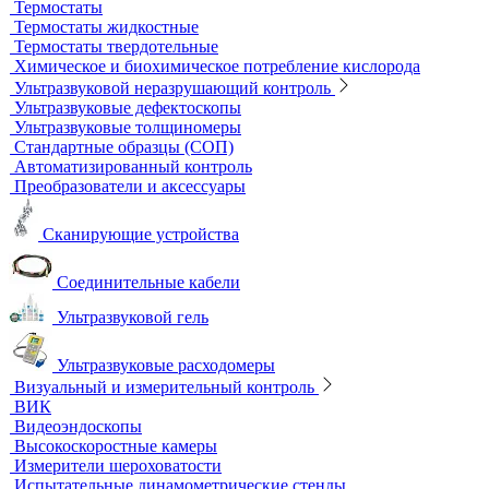
Шкафы сушильные
Электропечи низкотемпературные
Термостаты, бани и инкубаторы
Бани
Бани серологические
Водяные бани
Инкубаторы
Масляные бани
Песчаные бани
Сухие бани
Термостаты
Термостаты жидкостные
Термостаты твердотельные
Химическое и биохимическое потребление кислорода
Ультразвуковой неразрушающий контроль
Ультразвуковые дефектоскопы
Ультразвуковые толщиномеры
Стандартные образцы (СОП)
Автоматизированный контроль
Преобразователи и аксессуары
Сканирующие устройства
Соединительные кабели