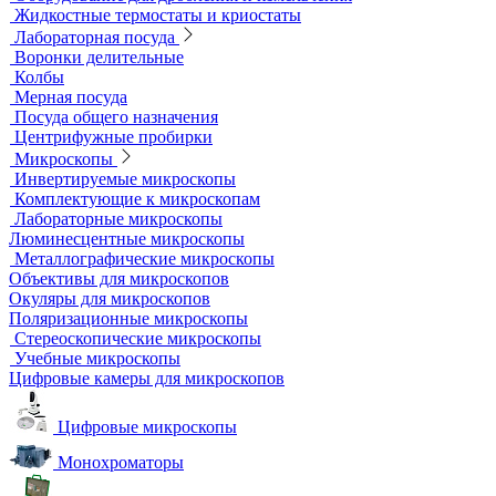
Аквадистилляторы
Бидистилляторы
Деионизаторы
Системы отчистки воды
Гомогенизаторы
Диспергаторы
Дробильно-мельничное оборудование
Грохоты и рассевы
Лабораторные сита
Мельницы лабораторные
Оборудование для дробления и измельчения
Жидкостные термостаты и криостаты
Лабораторная посуда
Воронки делительные
Колбы
Мерная посуда
Посуда общего назначения
Центрифужные пробирки
Микроскопы
Инвертируемые микроскопы
Комплектующие к микроскопам
Лабораторные микроскопы
Люминесцентные микроскопы
Металлографические микроскопы
Объективы для микроскопов