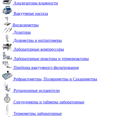
Анализаторы влажности
Вакуумные насосы
Вискозиметры
Дозаторы
Дозиметры и нитратомеры
Лабораторные компрессоры
Лабораторные реакторы и термореакторы
Приборы вакуумного фильтрования
Рефрактометры, Поляриметры и Сахариметры
Ротационные испарители
Секундомеры и таймеры лабораторные
Термометры лабораторные