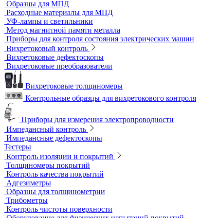
Ультрафиолетовые лампы
Принадлежности для контроля проникающими веществами
Индукционные нагреватели
Нагреватели для монтажа подшипников
Магнитный контроль
Магнитопорошковые дефектоскопы и электромагниты
Магнитные толщиномеры покрытий
Магнитометры, коэрцитиметры и ферритометры
Автоматические линии и стенды магнитопорошкового
контроля
Образцы для МПД
Расходные материалы для МПД
УФ-лампы и светильники
Метод магнитной памяти металла
Приборы для контроля состояния электрических машин
Вихретоковый контроль
Вихретоковые дефектоскопы
Вихретоковые преобразователи
Вихретоковые толщиномеры
Контрольные образцы для вихретокового контроля
Приборы для измерения электропроводности