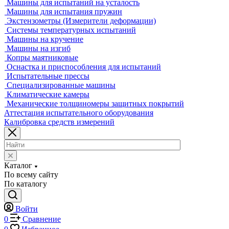
Координатно-измерительные машины
Лазерные трекеры
Мультисенсорные и видеоизмерительные машины
Оптические измерительные машины
Приборы для измерения профиля и формы
Промышленные томографы
Фрезерные станки с ЧПУ
Разрушающий контроль
Универсальные гидравлические разрывные машины
Универсальные электромеханические разрывные машины
Машины для испытаний на усталость
Машины для испытания пружин
Экстензометры (Измерители деформации)
Системы температурных испытаний
Машины на кручение
Машины на изгиб
Копры маятниковые
Оснастка и приспособления для испытаний
Испытательные прессы
Специализированные машины
Климатические камеры
Механические толщиномеры защитных покрытий
Аттестация испытательного оборудования
Калибровка средств измерений