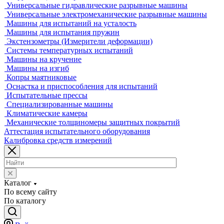
Оборудование для контроля геометрии
3D-сканеры
Аксессуары для метрологического оборудования
Видеоизмерительные машины
Координатно-измерительные машины
Лазерные трекеры
Мультисенсорные и видеоизмерительные машины
Оптические измерительные машины
Приборы для измерения профиля и формы
Промышленные томографы
Фрезерные станки с ЧПУ
Разрушающий контроль
Универсальные гидравлические разрывные машины
Универсальные электромеханические разрывные машины
Машины для испытаний на усталость
Машины для испытания пружин
Экстензометры (Измерители деформации)
Системы температурных испытаний
Машины на кручение
Машины на изгиб
Копры маятниковые
Оснастка и приспособления для испытаний
Испытательные прессы
Специализированные машины