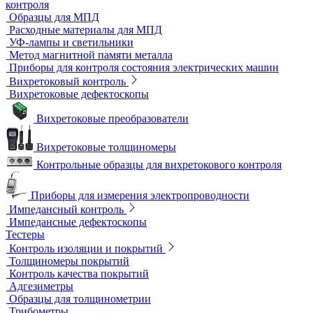
Контроль проникающими веществами
Образцы для ЦД
Пенетрант, проявитель, очиститель
Ультрафиолетовые лампы
Принадлежности для контроля проникающими веществами
Индукционные нагреватели
Нагреватели для монтажа подшипников
Магнитный контроль
Магнитопорошковые дефектоскопы и электромагниты
Магнитные толщиномеры покрытий
Магнитометры, коэрцитиметры и ферритометры
Автоматические линии и стенды магнитопорошкового
контроля
Образцы для МПД
Расходные материалы для МПД
УФ-лампы и светильники
Метод магнитной памяти металла
Приборы для контроля состояния электрических машин
Вихретоковый контроль
Вихретоковые дефектоскопы
Вихретоковые преобразователи
Вихретоковые толщиномеры