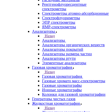
ВИД спектрофотометры
Дополнительное оборудование для
ААС
ИК-Фурье спектрометры
Инфракрасные микроскопы
Лазерные спектрометры
Масс спектрометры
Оптико-эмиссионные спектрометры
Портативные
рентгенофлуоресцентные анализаторы
Приставки к спектрометрам
Рамановские спектрометры
Расходные материалы
Рентгенофлуоресцентные
спектрометры
Спектрометры атомно-абсорбционные
Спектрофлуориметры
ЭПР спектрометры
ЯМР-спектрометры
Анализаторы
Назад
Анализаторы
Анализаторы органических веществ
Анализаторы покрытий
Анализаторы размера частиц