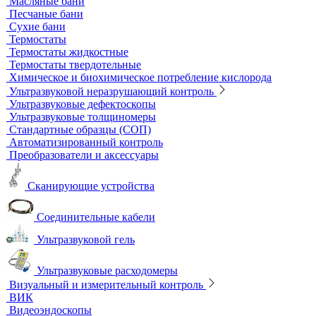
Стекла предметные и покровные
Системы капиллярного электрофореза
Стерилизация и дезинфекция
Сушильные шкафы и муфельные печи
Муфельные печи
Шкафы сушильные
Электропечи низкотемпературные
Термостаты, бани и инкубаторы
Бани
Бани серологические
Водяные бани
Инкубаторы
Масляные бани
Песчаные бани
Сухие бани
Термостаты
Термостаты жидкостные
Термостаты твердотельные
Химическое и биохимическое потребление кислорода
Ультразвуковой неразрушающий контроль
Ультразвуковые дефектоскопы
Ультразвуковые толщиномеры
Стандартные образцы (СОП)
Автоматизированный контроль
Преобразователи и аксессуары