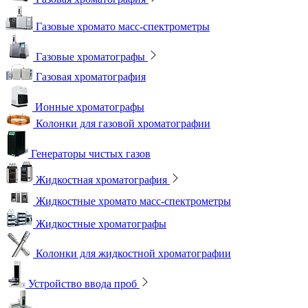
Газовые хромато масс-спектрометры
Газовые хроматографы
Газовая хроматография
Ионные хроматографы
Колонки для газовой хроматографии
Генераторы чистых газов
Жидкостная хроматография
Жидкостные хромато масс-спектрометры
Жидкостные хроматографы
Колонки для жидкостной хроматографии
Устройство ввода проб