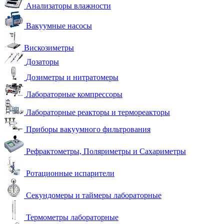
Анализаторы влажности
Вакуумные насосы
Вискозиметры
Дозаторы
Дозиметры и нитратомеры
Лабораторные компрессоры
Лабораторные реакторы и термореакторы
Приборы вакуумного фильтрования
Рефрактометры, Поляриметры и Сахариметры
Ротационные испарители
Секундомеры и таймеры лабораторные
Термометры лабораторные