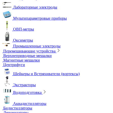
Лабораторные электроды
Мультипараметровые приборы
ОВП-метры
Оксиметры
Промышленные электроды
Перемешивающие устройства
Верхнеприводные мешалки
Магнитные мешалки
Центрифуги
Шейкеры и Встряхиватели (вортексы)
Экстракторы
Водоподготовка