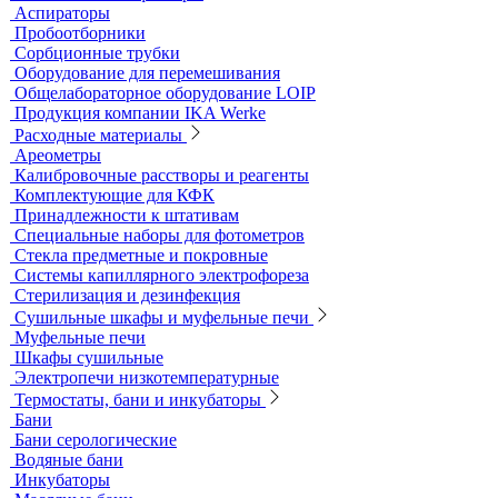
Полевые и мини-лаборатории
Сорбционные трубки
Тест-комплекты
Нагревательные устройства
Колбонагреватели
Нагревательные плиты
Песчаные бани
Оборудование для лабораторий пищевой промышленности и
ветеринарии
Оборудование для отбора проб воздуха
Аналитичесике фильтры
Аспираторы
Пробоотборники
Сорбционные трубки
Оборудование для перемешивания
Общелабораторное оборудование LOIP
Продукция компании IKA Werke
Расходные материалы
Ареометры
Калибровочные расстворы и реагенты
Комплектующие для КФК
Принадлежности к штативам
Специальные наборы для фотометров