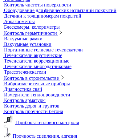
Контрольные образцы для вихретокового контроля
Приборы для измерения электропроводности
Импедансный контроль
Импедансные дефектоскопы
Тестеры
Контроль изоляции и покрытий
Толщиномеры покрытий
Контроль качества покрытий
Адгезиметры
Образцы для толщинометрии
Трибометры
Контроль чистоты поверхности
Оборудование для физических испытаний покрытий
Датчики к толщиномерам покрытий
Абразиометры
Блескомеры, колориметры
Контроль герметичности
Вакуумные рамки
Вакуумные установки
Портативные гелиевые течеискатели
Течеискатели акустические
Течеискатели корреляционные
Течеискатели многодатчиковые