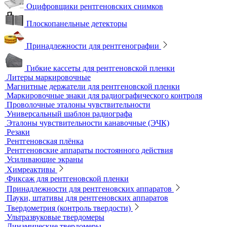
Измерительный инструмент
Радиационный контроль
Проявочные машины для рентгеновской пленки
Денситометры
Дозиметры
Импульсные рентгеновские аппараты
Комплексы цифровой радиографии
Кроулеры
Негатоскопы
Оцифровщики рентгеновских снимков
Плоскопанельные детекторы
Принадлежности для рентгенографии
Гибкие кассеты для рентгеновской пленки
Литеры маркировочные
Магнитные держатели для рентгеновской пленки
Маркировочные знаки для радиографического контроля
Проволочные эталоны чувствительности
Универсальный шаблон радиографа