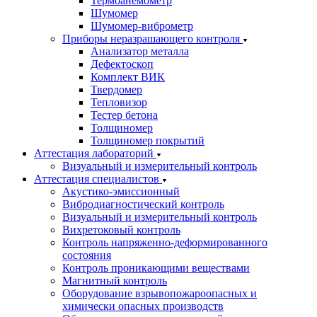
Термоанемометр
Шумомер
Шумомер-виброметр
Приборы неразрашающего контроля
Анализатор металла
Дефектоскоп
Комплект ВИК
Твердомер
Тепловизор
Тестер бетона
Толщиномер
Толщиномер покрытий
Аттестация лабораторий
Визуальный и измерительный контроль
Аттестация специалистов
Акустико-эмиссионный
Вибродиагностический контроль
Визуальный и измерительный контроль
Вихретоковый контроль
Контроль напряженно-деформированного
состояния
Контроль проникающими веществами
Магнитный контроль
Оборудование взрывопожароопасных и
химически опасных производств