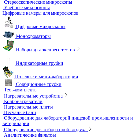
Мерная посуда
Посуда общего назначения
Центрифужные пробирки
Микроскопы
Инвертируемые микроскопы
Комплектующие к микроскопам
Лабораторные микроскопы
Люминесцентные микроскопы
Металлографические микроскопы
Объективы для микроскопов
Окуляры для микроскопов
Поляризационные микроскопы
Стереоскопические микроскопы
Учебные микроскопы
Цифровые камеры для микроскопов
Цифровые микроскопы
Монохроматоры
Наборы для экспресс тестов
Индикаторные трубки