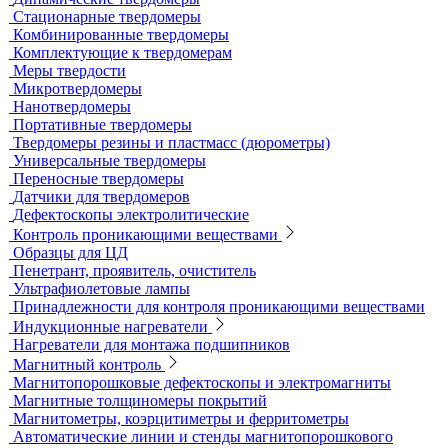
Эталоны чувствительности канавочные (ЭЧК)
Резаки
Рентгеновская плёнка
Рентгеновские аппараты постоянного действия
Усиливающие экраны
Химреактивы
Фиксаж для рентгеновской пленки
Принадлежности для рентгеновских аппаратов
Пауки, штативы для рентгеновских аппаратов
Твердометрия (контроль твердости)
Ультразвуковые твердомеры
Динамические твердомеры
Стационарные твердомеры
Комбинированные твердомеры
Комплектующие к твердомерам
Меры твердости
Микротвердомеры
Нанотвердомеры
Портативные твердомеры
Твердомеры резины и пластмасс (дюрометры)
Универсальные твердомеры
Переносные твердомеры
Датчики для твердомеров
Дефектоскопы электролитические