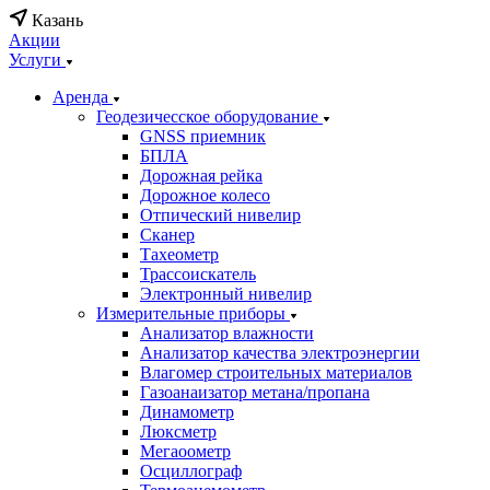
Казань
Акции
Услуги
Аренда
Геодезичесское оборудование
GNSS приемник
БПЛА
Дорожная рейка
Дорожное колесо
Отпический нивелир
Сканер
Тахеометр
Трассоискатель
Электронный нивелир
Измерительные приборы
Анализатор влажности
Анализатор качества электроэнергии
Влагомер строительных материалов
Газоанаизатор метана/пропана
Динамометр
Люксметр
Мегаоометр
Осциллограф