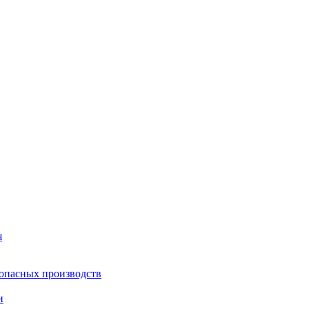
я
опасных производств
и