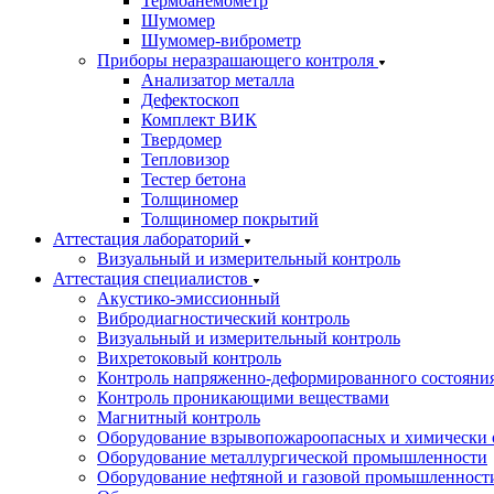
Термоанемометр
Шумомер
Шумомер-виброметр
Приборы неразрашающего контроля
Анализатор металла
Дефектоскоп
Комплект ВИК
Твердомер
Тепловизор
Тестер бетона
Толщиномер
Толщиномер покрытий
Аттестация лабораторий
Визуальный и измерительный контроль
Аттестация специалистов
Акустико-эмиссионный
Вибродиагностический контроль
Визуальный и измерительный контроль
Вихретоковый контроль
Контроль напряженно-деформированного состояни
Контроль проникающими веществами
Магнитный контроль
Оборудование взрывопожароопасных и химически 
Оборудование металлургической промышленности
Оборудование нефтяной и газовой промышленност