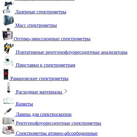
Лазерные спектрометры
Масс спектрометры
Оптико-эмиссионные спектрометры
Портативные рентгенофлуоресцентные анализаторы
Приставки к спектрометрам
Рамановские спектрометры
Расходные материалы
Кюветы
Лампы для спектроскопии
Рентгенофлуоресцентные спектрометры
Спектрометры атомно-абсорбционные